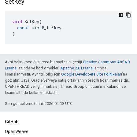
Set
Key
void
SetKey
(
const
uint8_t
*
key
)
Aksi belirtilmediği sürece bu sayfanın içeriği
Creative Commons Atıf 4.0
Lisansı
altında ve kod örnekleri
Apache 2.0 Lisansı
altında
lisanslanmıştır. Ayrıntılı bilgi için
Google Developers Site Politikaları
'na
göz atın. Java, Oracle ve/veya satış ortaklarının tescilli ticari markasıdır.
OPENTHREAD ve ilgili markalar, Thread Group'un ticari markalarıdır ve
lisans altında kullanılmaktadır.
Son güncelleme tarihi: 2026-02-18 UTC.
GitHub
OpenWeave