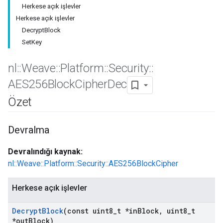
Herkese açık işlevler
Herkese açık işlevler
DecryptBlock
SetKey
nl
::
Weave
::
Platform
::
Security
::
AES256Block
Cipher
Dec
Özet
Devralma
Devralındığı kaynak:
nl::Weave::Platform::Security::AES256BlockCipher
Herkese açık işlevler
Decrypt
Block
(const uint8
_
t *in
Block
,
uint8
_
t
*out
Block)