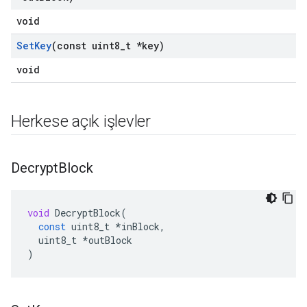
void
Set
Key
(const uint8
_
t *key)
void
Herkese açık işlevler
Decrypt
Block
void
DecryptBlock
(
const
uint8_t
*
inBlock
,
uint8_t
*
outBlock
)