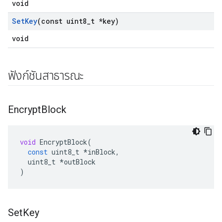
void
Set
Key
(const uint8
_
t *key)
void
ฟังก์ชันสาธารณะ
Encrypt
Block
void
EncryptBlock
(
const
uint8_t
*
inBlock
,
uint8_t
*
outBlock
)
Set
Key