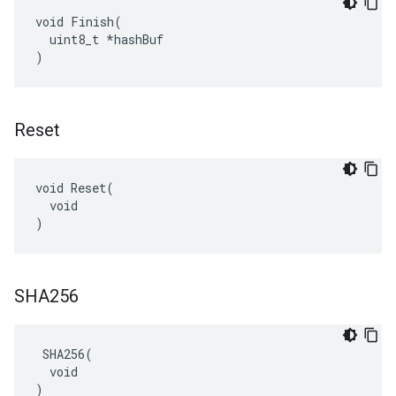
void Finish(

  uint8_t *hashBuf

)
Reset
void Reset(

  void

)
SHA256
 SHA256(

  void

)