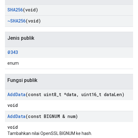
SHA256
(void)
~SHA256
(void)
Jenis publik
@343
enum
Fungsi publik
Add
Data
(const uint8
_
t *data
,
uint16
_
t data
Len)
void
Add
Data
(const BIGNUM & num)
void
Tambahkan nilai OpenSSL BIGNUM ke hash.