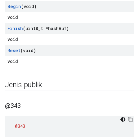
Begin
(void)
void
Finish
(uint8
_
t *hash
Buf)
void
Reset
(void)
void
Jenis publik
@343
@343