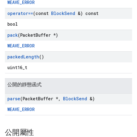
WEAVE_ERROR
operator==
(const
Block
Send
&) const
bool
pack
(Packet
Buffer *)
WEAVE_ERROR
packed
Length
()
uint16_t
公開的靜態函式
parse
(Packet
Buffer *
,
Block
Send
&)
WEAVE_ERROR
公開屬性