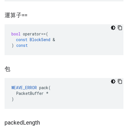
運算子==
bool
operator
==
(
const
BlockSend
&
)
const
包
WEAVE_ERROR
 pack(

  PacketBuffer *

)
packed
Length