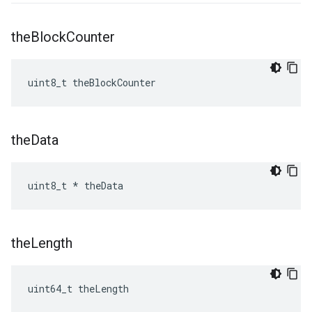
the
Block
Counter
uint8_t theBlockCounter
the
Data
uint8_t * theData
the
Length
uint64_t theLength