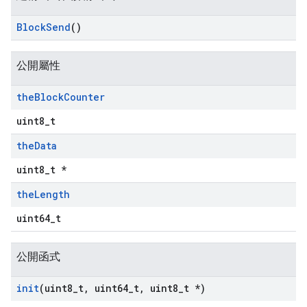
Block
Send
()
公開屬性
the
Block
Counter
uint8_t
the
Data
uint8_t *
the
Length
uint64_t
公開函式
init
(uint8
_
t
,
uint64
_
t
,
uint8
_
t *)