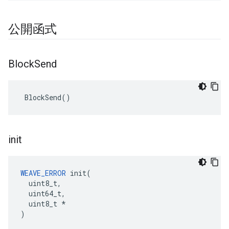
公開函式
Block
Send
 BlockSend()
init
WEAVE_ERROR
 init(

  uint8_t,

  uint64_t,

  uint8_t *

)