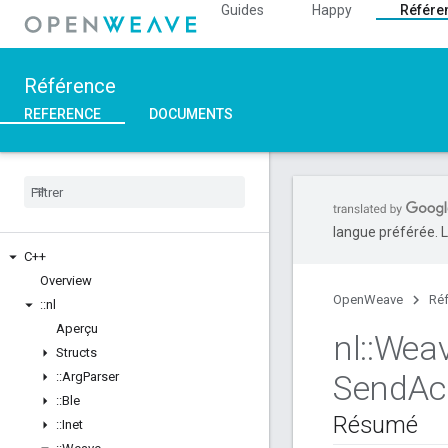
Guides
Happy
Référe
Référence
REFERENCE
DOCUMENTS
langue préférée. L
C++
Overview
OpenWeave
Ré
::
nl
Aperçu
nl
::
Wea
Structs
Send
Ac
::
Arg
Parser
::
Ble
Résumé
::
Inet