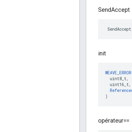
Send
Accept
 SendAccept
init
WEAVE_ERROR
  uint8_t,

  uint16_t,

Reference
)
opérateur==