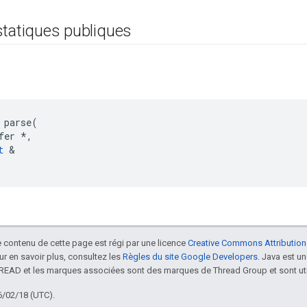
statiques publiques
 parse(

fer *,

t
 &

le contenu de cette page est régi par une licence
Creative Commons Attribution
our en savoir plus, consultez les
Règles du site Google Developers
. Java est 
HREAD et les marques associées sont des marques de Thread Group et sont uti
6/02/18 (UTC).