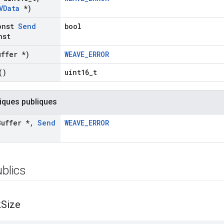
VData
*)
onst
Send
bool
nst
uffer *)
WEAVE_ERROR
()
uint16_t
iques publiques
Buffer *
,
Send
WEAVE_ERROR
ublics
k
Size