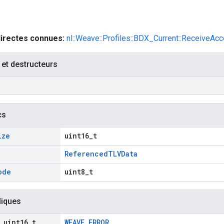
directes connues:
nl::Weave::Profiles::BDX_Current::ReceiveAcc
 et destructeurs
cs
ize
uint16_t
ReferencedTLVData
ode
uint8_t
liques
uint16
_
t
,
WEAVE_ERROR