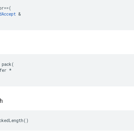
or
==
(
dAccept
&
 pack(

fer *

h
ckedLength()