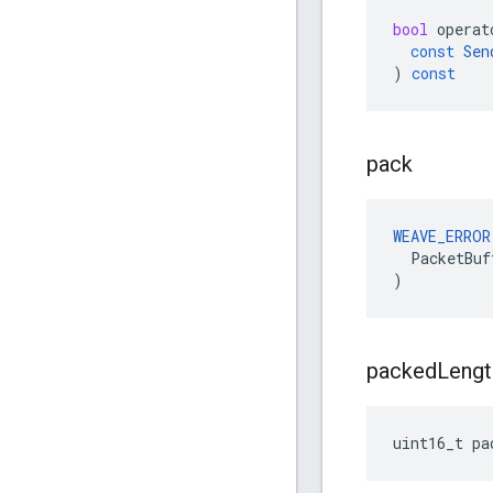
bool
operat
const
Sen
)
const
pack
WEAVE_ERROR
  PacketBuf
)
packed
Lengt
uint16_t pa