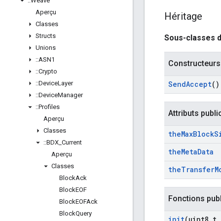
::
Weave
Aperçu
Héritage
Classes
Structs
Sous-classes 
Unions
::
ASN1
Constructeurs
::
Crypto
::
Device
Layer
Send
Accept
()
::
Device
Manager
::
Profiles
Attributs publi
Aperçu
Classes
the
Max
Block
S
::
BDX
_
Current
the
Meta
Data
Aperçu
Classes
the
Transfer
M
Block
Ack
Block
EOF
Fonctions pub
Block
EOFAck
Block
Query
init
(uint8
_
t
,