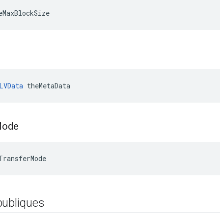
eMaxBlockSize
LVData
 theMetaData
ode
TransferMode
publiques