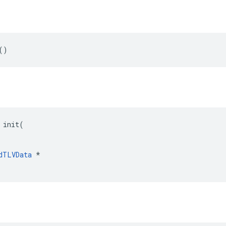
()
 init(

dTLVData
 *
