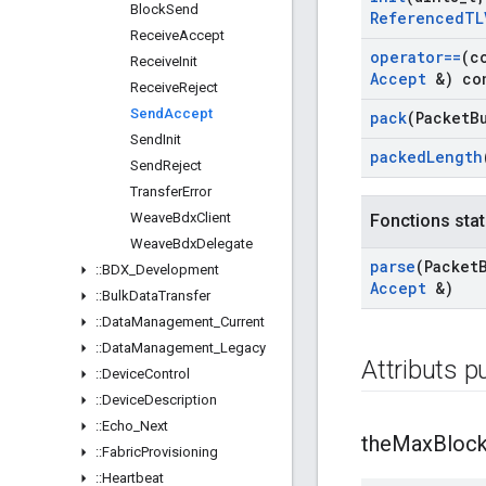
Block
Send
Referenced
TL
Receive
Accept
operator==
(c
Receive
Init
Accept
&) co
Receive
Reject
Send
Accept
pack
(Packet
B
Send
Init
packed
Length
Send
Reject
Transfer
Error
Weave
Bdx
Client
Fonctions stat
Weave
Bdx
Delegate
parse
(Packet
::
BDX
_
Development
Accept
&)
::
Bulk
Data
Transfer
::
Data
Management
_
Current
::
Data
Management
_
Legacy
Attributs p
::
Device
Control
::
Device
Description
::
Echo
_
Next
the
Max
Bloc
::
Fabric
Provisioning
::
Heartbeat