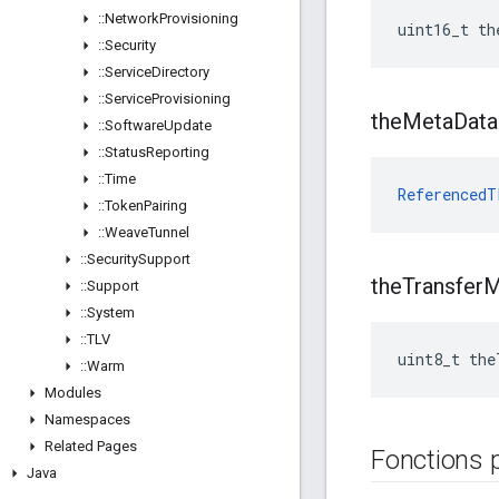
::
Network
Provisioning
uint16_t th
::
Security
::
Service
Directory
::
Service
Provisioning
the
Meta
Data
::
Software
Update
::
Status
Reporting
::
Time
ReferencedT
::
Token
Pairing
::
Weave
Tunnel
::
Security
Support
the
Transfer
M
::
Support
::
System
::
TLV
uint8_t the
::
Warm
Modules
Namespaces
Related Pages
Fonctions 
Java