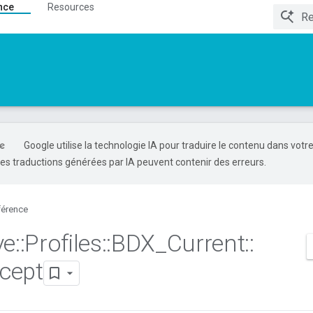
nce
Resources
Google utilise la technologie IA pour traduire le contenu dans votr
es traductions générées par IA peuvent contenir des erreurs.
férence
ve
::
Profiles
::
BDX
_
Current
::
cept