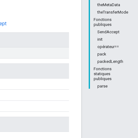
theMetaData
theTransferMode
Fonctions
ept
publiques
SendAccept
init
opérateur==
pack
packedLength
Fonctions
statiques
publiques
parse