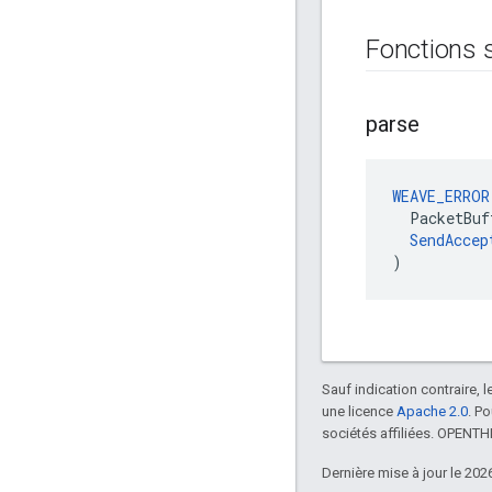
Fonctions 
parse
WEAVE_ERROR
  PacketBuf
SendAccep
)
Sauf indication contraire, 
une licence
Apache 2.0
. P
sociétés affiliées. OPENT
Dernière mise à jour le 202