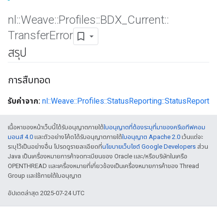
nl
::
Weave
::
Profiles
::
BDX
_
Current
::
Transfer
Error
สรุป
การสืบทอด
รับค่าจาก:
nl::Weave::Profiles::StatusReporting::StatusReport
เนื้อหาของหน้าเว็บนี้ได้รับอนุญาตภายใต้
ใบอนุญาตที่ต้องระบุที่มาของครีเอทีฟคอม
มอนส์ 4.0
และตัวอย่างโค้ดได้รับอนุญาตภายใต้
ใบอนุญาต Apache 2.0
เว้นแต่จะ
ระบุไว้เป็นอย่างอื่น โปรดดูรายละเอียดที่
นโยบายเว็บไซต์ Google Developers
ส่วน
Java เป็นเครื่องหมายการค้าจดทะเบียนของ Oracle และ/หรือบริษัทในเครือ
OPENTHREAD และเครื่องหมายที่เกี่ยวข้องเป็นเครื่องหมายการค้าของ Thread
Group และใช้ภายใต้ใบอนุญาต
อัปเดตล่าสุด 2025-07-24 UTC