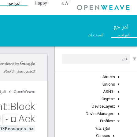
الأدلة
Happy
المراجع
Overview
::nl
نظرة عامّة
المراجع
Structs
::ArgParser
المراجع
المستندات
::Ble
Inet
::
Weave
::
نظرة عامّة
Classes
تتضمّن بعض الأخطاء.
Structs
Unions
::
ASN1
OpenWeave
المرا
Crypto
::
nt
::
Block
Device
Layer
::
Device
Manager
::
Ack
-
Profiles
::
DXMessages.h>
نظرة عامّة
Classes