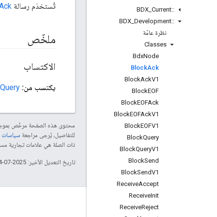
تُستخدَم رسالة
Ack
BDX
_
Current
::
BDX
_
Development
::
نظرة عامّة
ملخّص
Classes
Bdx
Node
الاكتساب
Block
Ack
Block
Ack
V1
يكتسب من:
kQuery
Block
EOF
Block
EOFAck
Block
EOFAck
V1
محتوى هذه الصفحة مرخّص بمو
Block
EOFV1
للتفاصيل، يُرجى مراجعة
سياسات موقع le Developers
Block
Query
ذات الصلة هي علامات تجارية مسجّلة تابعة لشركة Thread Group
Block
Query
V1
Block
Send
تاريخ التعديل الأخير: 2025-07-24 (حسب التوقيت العالمي المتفَّق عليه)
Block
Send
V1
Receive
Accept
Receive
Init
GitHub
Receive
Reject