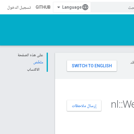
GITHUB
تسجيل الدخول
على هذه الصفحة
وقد
ملخّص
الاكتساب
nl
::
W
إرسال ملاحظات