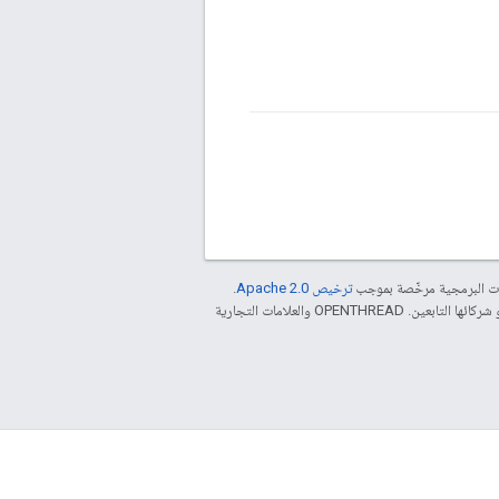
مات البرمجية مرخّصة بموجب
ترخيص Apache 2.0‏
.
. إنّ Java هي علامة تجارية مسجَّلة لشركة Oracle و/أو شركائها التابعين. ‫OPENTHREAD والعلامات التجارية