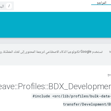
المراجع
/
تستخدم Google تكنولوجيا الذكاء الاصطناعي لترجمة المحتوى إلى لغتك المفضّلة، 
جع
eave
::
Profiles
::
BDX
_
Developme
#include <src/lib/profiles/bulk-data
transfer/Development/B