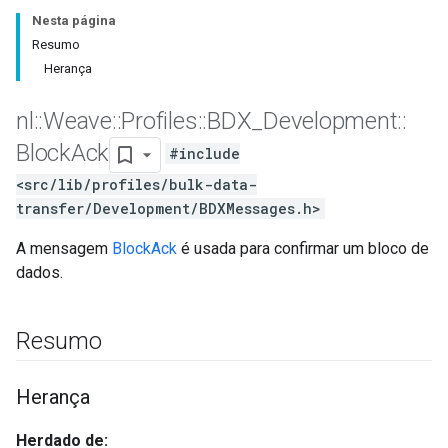
Nesta página
Resumo
Herança
nl
::
Weave
::
Profiles
::
BDX
_
Development
::
Block
Ack
#include
<src/lib/profiles/bulk-data-
transfer/Development/BDXMessages.h>
A mensagem
BlockAck
é usada para confirmar um bloco de
dados.
Resumo
Herança
Herdado de: