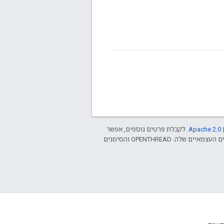
ן
Apache 2.0‏
. לקבלת פרטים נוספים, אפשר
.‏ Java הוא סימן מסחרי רשום של חברת Oracle ו/או של השותפים העצמאיים שלה. ‫OPENTHREAD והסימנים