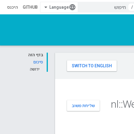
/
GITHUB
היכנס
בדף הזה
סיכום
ירושה
nl
::
W
שליחת משוב