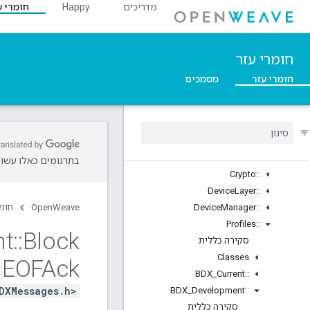
מדריכים
Happy
חומרי ע
Structs
::ArgParser
::Ble
חומרי עזר
::Inet
::Weave
חומרי עזר
מסמכים
סקירה כללית
Classes
Structs
Unions
ASN1
::
בתרגומים כאלו עשויו
Crypto
::
Device
Layer
::
::
Manager
Device
OpenWeave
חומר
Profiles
::
nt
::
Block
סקירה כללית
Classes
EOFAck
BDX
_
Current
::
DXMessages.h>
BDX
_
Development
::
סקירה כללית