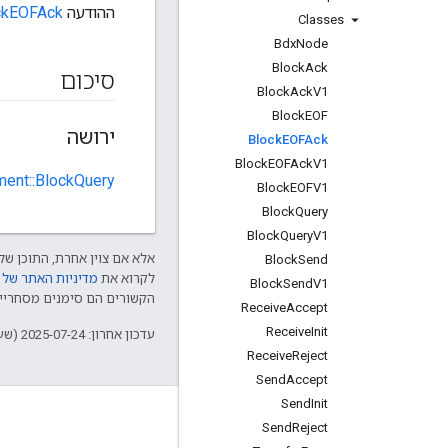
ההודעה
ckEOFAck
Classes
Bdx
Node
Block
Ack
סיכום
Block
Ack
V1
Block
EOF
ירושה
Block
EOFAck
Block
EOFAck
V1
ment::BlockQuery
Block
EOFV1
Block
Query
Block
Query
V1
אלא אם צוין אחרת, התוכן של 
Block
Send
לקרוא את
מדיניות האתר של Google Developers‏
Block
Send
V1
הקשורים הם סימנים מסחריים של Thread Group והשימוש בהם נע
Receive
Accept
Receive
Init
עדכון אחרון: 2025-07-24 (שעון UTC).
Receive
Reject
Send
Accept
Send
Init
GitHub
Send
Reject