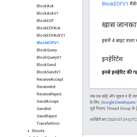
BlockEOFV1
मैसे
Block
Ack
Block
Ack
V1
Block
EOF
खास जानका
Block
EOFAck
Block
EOFAck
V1
इसमें 4 बाइट वाला 
Block
EOFV1
Block
Query
Block
Query
V1
इनहेरिटेंस
Block
Send
इनसे इनहेरिट की ग
Block
Send
V1
Receive
Accept
Receive
Init
Receive
Reject
जब तक कोई और सूचना न दी जाए,
Send
Accept
के लिए,
Google Developers सा
जुड़े निशान, Thread Group के ट्रेड
Send
Init
Send
Reject
आखिरी बार 2025-07-24 (UTC)
Transfer
Error
Structs