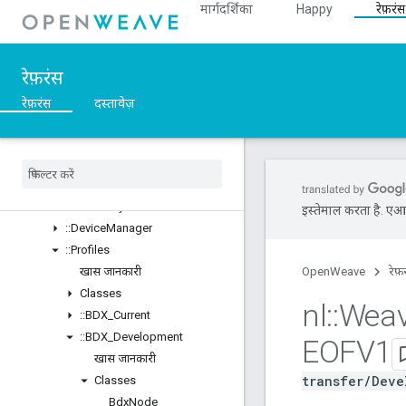
मार्गदर्शिका
Happy
रेफ़रंस
::Ble
::Inet
::Weave
रेफ़रंस
खास जानकारी
Classes
रेफ़रंस
दस्तावेज़
Structs
Unions
::
ASN1
::
Crypto
::
Device
Layer
इस्तेमाल करता है. एआई 
::
Device
Manager
::
Profiles
खास जानकारी
OpenWeave
रेफ़
Classes
nl
::
Wea
::
BDX
_
Current
::
BDX
_
Development
EOFV1
खास जानकारी
transfer/Deve
Classes
Bdx
Node