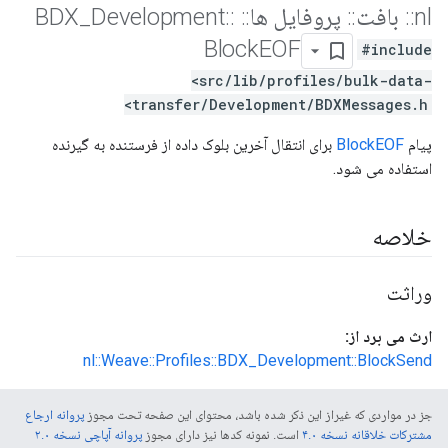
nl
::
بافت
::
پروفایل ها
::
BDX
::
Development
_
Block
EOF
#include
<src/lib/profiles/bulk-data-
transfer/Development/BDXMessages.h>
پیام
BlockEOF
برای انتقال آخرین بلوک داده از فرستنده به گیرنده
استفاده می شود.
خلاصه
وراثت
ارث می برد از:
nl::Weave::Profiles::BDX_Development::BlockSend
جز در مواردی که غیراز این ذکر شده باشد، محتوای این صفحه تحت مجوز
پروانه ارجاع
مشترکات خلاقانه نسخه ۴.۰
است. نمونه کدها نیز دارای مجوز
پروانه آپاچی نسخه ۲.۰