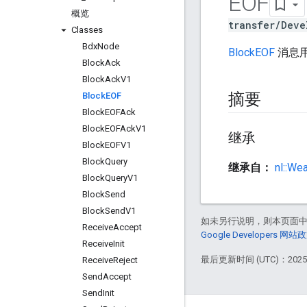
EOF
概览
transfer/Deve
Classes
Bdx
Node
BlockEOF
消息
Block
Ack
Block
Ack
V1
摘要
Block
EOF
Block
EOFAck
Block
EOFAck
V1
继承
Block
EOFV1
Block
Query
继承自：
nl::We
Block
Query
V1
Block
Send
Block
Send
V1
如未另行说明，则本页面
Receive
Accept
Google Developers 网站
Receive
Init
最后更新时间 (UTC)：2025-
Receive
Reject
Send
Accept
Send
Init