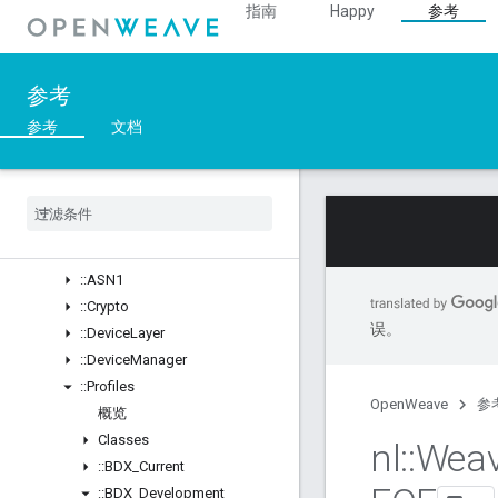
指南
Happy
参考
概览
Structs
::ArgParser
参考
::Ble
::Inet
参考
文档
::Weave
概览
Classes
Structs
Unions
::
ASN1
::
Crypto
误。
::
Device
Layer
::
Device
Manager
::
Profiles
OpenWeave
参
概览
Classes
nl
::
Wea
::
BDX
_
Current
::
BDX
_
Development