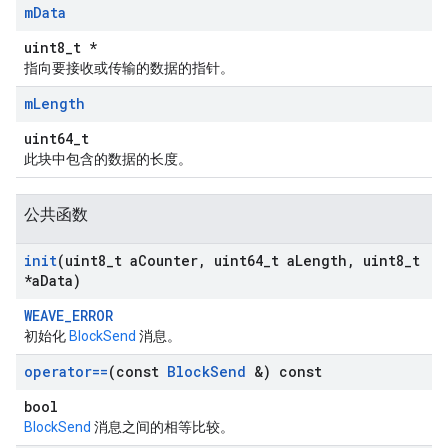
m
Data
uint8_t *
指向要接收或传输的数据的指针。
m
Length
uint64_t
此块中包含的数据的长度。
公共函数
init
(uint8
_
t a
Counter
,
uint64
_
t a
Length
,
uint8
_
t
*a
Data)
WEAVE_ERROR
初始化
BlockSend
消息。
operator==
(const
Block
Send
&) const
bool
BlockSend
消息之间的相等比较。