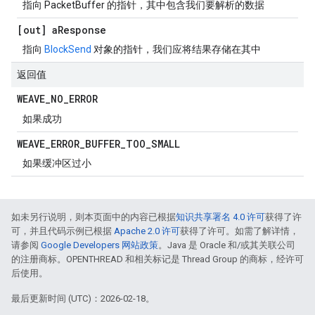
指向 PacketBuffer 的指针，其中包含我们要解析的数据
[out] a
Response
指向
BlockSend
对象的指针，我们应将结果存储在其中
返回值
WEAVE
_
NO
_
ERROR
如果成功
WEAVE
_
ERROR
_
BUFFER
_
TOO
_
SMALL
如果缓冲区过小
如未另行说明，则本页面中的内容已根据
知识共享署名 4.0 许可
获得了许
可，并且代码示例已根据
Apache 2.0 许可
获得了许可。如需了解详情，
请参阅
Google Developers 网站政策
。Java 是 Oracle 和/或其关联公司
的注册商标。OPENTHREAD 和相关标记是 Thread Group 的商标，经许可
后使用。
最后更新时间 (UTC)：2026-02-18。