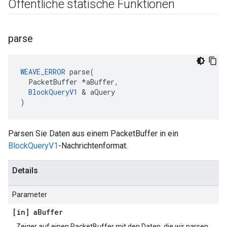
Öffentliche statische Funktionen
parse
WEAVE_ERROR
 parse(

  PacketBuffer *aBuffer,

BlockQueryV1
 & aQuery

)
Parsen Sie Daten aus einem PacketBuffer in ein
BlockQueryV1
-Nachrichtenformat.
Details
Parameter
[in] a
Buffer
Zeiger auf einen PacketBuffer mit den Daten, die wir parsen