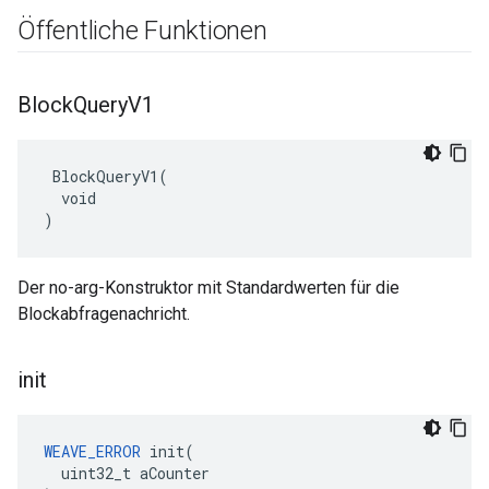
Öffentliche Funktionen
Block
Query
V1
 BlockQueryV1(

  void

)
Der no-arg-Konstruktor mit Standardwerten für die
Blockabfragenachricht.
init
WEAVE_ERROR
 init(

  uint32_t aCounter
