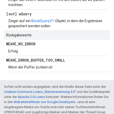
möchten
[out] a
Query
Zeiger auf ein
BlockQueryV1
-Objekt, in dem die Ergebnisse
gespeichert werden sollen
Rückgabewerte
WEAVE
_
NO
_
ERROR
Erfolg
WEAVE
_
ERROR
_
BUFFER
_
TOO
_
SMALL
Wenn der Puffer zu klein ist
Sofern nicht anders angegeben, sind die Inhalte dieser Seite unter der
Creative-Commons-Lizenz „Namensnennung 4.0“
und die Codebeispiele
unter der
Apache 2.0-Lizenz
lizenziert. Weitere Informationen finden Sie
in den
Websiterichtlinien von Google Developers
. Java ist eine
eingetragene Marke von Oracle und/oder seinen Tochterunternehmen.
OPENTHREAD und zugehörige Marken sind Marken der Thread Group