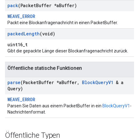
pack
(Packet
Buffer *a
Buffer)
WEAVE_ERROR
Packt eine Blockanfragenachricht in einen PacketBuffer.
packed
Length
(void)
uint16_t
Gibt die gepackte Länge dieser Blockanfragenachricht zurück.
Öffentliche statische Funktionen
parse
(Packet
Buffer *a
Buffer
,
Block
Query
V1
& a
Query)
WEAVE_ERROR
Parsen Sie Daten aus einem PacketBuffer in ein
BlockQueryV1
-
Nachrichtenformat.
Öffentliche Typen