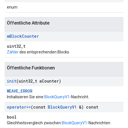
enum
Öffentliche Attribute
m
Block
Counter
uint32_t
Zähler
des entsprechenden Blocks.
Öffentliche Funktionen
init
(uint32
_
t a
Counter)
WEAVE_ERROR
Initialisieren Sie eine
BlockQueryV1
-Nachricht.
operator==
(const
Block
Query
V1
&) const
bool
Gleichheitsvergleich zwischen
BlockQueryV1
-Nachrichten