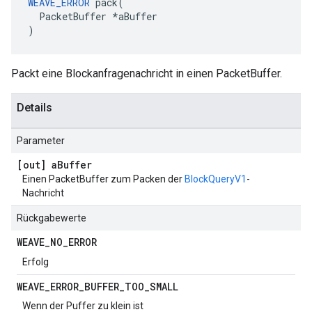
WEAVE_ERROR
 pack(

  PacketBuffer *aBuffer

)
Packt eine Blockanfragenachricht in einen PacketBuffer.
Details
Parameter
[out] a
Buffer
Einen PacketBuffer zum Packen der
BlockQueryV1
-
Nachricht
Rückgabewerte
WEAVE
_
NO
_
ERROR
Erfolg
WEAVE
_
ERROR
_
BUFFER
_
TOO
_
SMALL
Wenn der Puffer zu klein ist