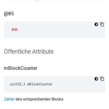
@85
@85
Öffentliche Attribute
m
Block
Counter
uint32_t mBlockCounter
Zähler
des entsprechenden Blocks.