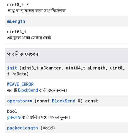
uint8_t *
প্রাপ্ত বা স্থানান্তর করা তথ্য নির্দেশক.
m
Length
uint64_t
এই ব্লকে থাকা ডেটার দৈর্ঘ্য।
পাবলিক ফাংশন
init
(uint8
_
t a
Counter
,
uint64
_
t a
Length
,
uint8
_
t *a
Data)
WEAVE_ERROR
একটি
BlockSend
বার্তা শুরু করুন।
operator==
(const
Block
Send
&) const
bool
ব্লকসেন্ড
বার্তাগুলির মধ্যে সমতা তুলনা।
packed
Length
(void)