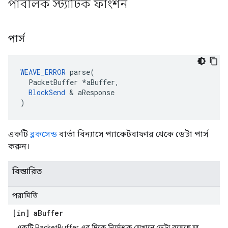
পাবলিক স্ট্যাটিক ফাংশন
পার্স
WEAVE_ERROR
 parse(

  PacketBuffer *aBuffer,

BlockSend
 & aResponse

)
একটি
ব্লকসেন্ড
বার্তা বিন্যাসে প্যাকেটবাফার থেকে ডেটা পার্স
করুন।
বিস্তারিত
পরামিতি
[in] a
Buffer
একটি PacketBuffer এর দিকে নির্দেশক যেখানে ডেটা রয়েছে যা