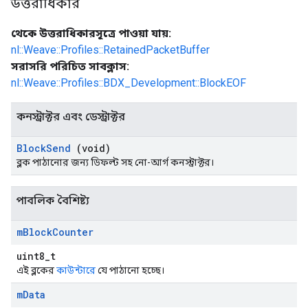
উত্তরাধিকার
থেকে উত্তরাধিকারসূত্রে পাওয়া যায়:
nl::Weave::Profiles::RetainedPacketBuffer
সরাসরি পরিচিত সাবক্লাস:
nl::Weave::Profiles::BDX_Development::BlockEOF
কনস্ট্রাক্টর এবং ডেস্ট্রাক্টর
Block
Send
(void)
ব্লক পাঠানোর জন্য ডিফল্ট সহ নো-আর্গ কনস্ট্রাক্টর।
পাবলিক বৈশিষ্ট্য
m
Block
Counter
uint8_t
এই ব্লকের
কাউন্টারে
যে পাঠানো হচ্ছে।
m
Data