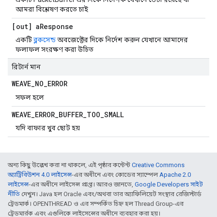
আমরা বিশ্লেষণ করতে চাই
[out] a
Response
একটি
ব্লকসেন্ড
অবজেক্টের দিকে নির্দেশ করুন যেখানে আমাদের
ফলাফল সংরক্ষণ করা উচিত
রিটার্ন মান
WEAVE
_
NO
_
ERROR
সফল হলে
WEAVE
_
ERROR
_
BUFFER
_
TOO
_
SMALL
যদি বাফার খুব ছোট হয়
অন্য কিছু উল্লেখ করা না থাকলে, এই পৃষ্ঠার কন্টেন্ট
Creative Commons
অ্যাট্রিবিউশন 4.0 লাইসেন্স
-এর অধীনে এবং কোডের স্যাম্পেল
Apache 2.0
লাইসেন্স
-এর অধীনে লাইসেন্স প্রাপ্ত। আরও জানতে,
Google Developers সাইট
নীতি
দেখুন। Java হল Oracle এবং/অথবা তার অ্যাফিলিয়েট সংস্থার রেজিস্টার্ড
ট্রেডমার্ক। OPENTHREAD ও এর সম্পর্কিত চিহ্ন হল Thread Group-এর
ট্রেডমার্রক এবং এগুলিকে লাইসেন্সের অধীনে ব্যবহার করা হয়।