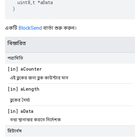
  uint8_t *aData

)
একটি
BlockSend
বার্তা শুরু করুন।
বিস্তারিত
পরামিতি
[in] a
Counter
এই ব্লকের জন্য ব্লক কাউন্টার মান
[in] a
Length
ব্লকের দৈর্ঘ্য
[in] a
Data
তথ্য স্থানান্তর করতে নির্দেশক
রিটার্নস