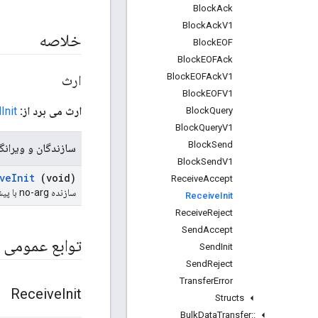
Block
Ack
Block
Ack
V1
خلاصه
Block
EOF
Block
EOFAck
Block
EOFAck
V1
ارث
Block
EOFV1
ارث می برد از:
Init
Block
Query
Block
Query
V1
Block
Send
سازندگان و ویرانگ
Block
Send
V1
ve
Init
(void)
Receive
Accept
سازنده no-arg با پیش‌فرض‌های پیام
Receive
Init
Receive
Reject
Send
Accept
توابع عمومی
Send
Init
Send
Reject
Transfer
Error
Receive
Init
Structs
Bulk
Data
Transfer
::