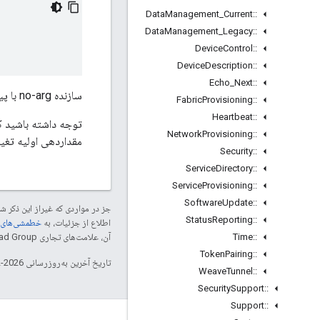
Data
Management
_
Current
::
Data
Management
_
Legacy
::
Device
Control
::
Device
Description
::
Echo
_
Next
::
سازنده no-arg با پیش‌فرض‌های پیام
Fabric
Provisioning
::
Heartbeat
::
Network
Provisioning
::
مقداردهی اولیه تغیی
Security
::
Service
Directory
::
Service
Provisioning
::
Software
Update
::
جز در مواردی که غیراز این ذکر
Status
Reporting
::
اطلاع از جزئیات، به
خطمشی‌های سایت elopers
Time
::
آن، علامت‌های تجاری Thread Group هستند و تحت پروانه استفاده می‌شوند.
Token
Pairing
::
تاریخ آخرین به‌روزرسانی 2026-02-18 به‌وقت ساعت هماهنگ جهانی.
Weave
Tunnel
::
Security
Support
::
Support
::