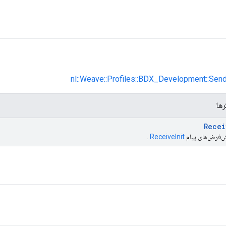
nl::Weave::Profiles::BDX_Development::Send
رها
Recei
.
ReceiveInit