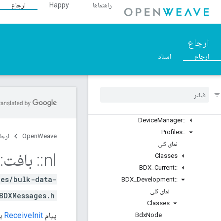
::Ble
راهنماها
Happy
ارجاع
::Inet
::Weave
نمای کلی
ارجاع
Classes
ارجاع
اسناد
Structs
Unions
ASN1
::
Crypto
::
Device
Layer
::
Device
Manager
::
Profiles
::
OpenWeave
ارجا
نمای کلی
nl
::
بافت
::
Classes
BDX
_
Current
::
les/bulk-data-
BDX
_
Development
::
نمای کلی
BDXMessages.h>
Classes
پیام
ReceiveInit
بر
Bdx
Node