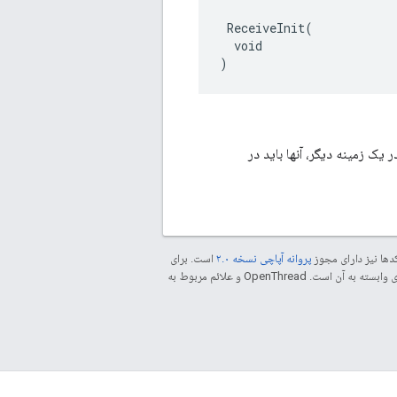
 ReceiveInit(

  void

)
ی دستگاه‌های خواب‌آلود 802.15.4 تنظیم شده‌اند. در یک زمینه دیگر، آنها باید در
دها نیز دارای مجوز
پروانه آپاچی نسخه ۲.۰
است. برای
مراجعه کنید. جاوا علامت تجاری ثبت‌شده Oracle و/یا شرکت‌های وابسته به آن است. ‫OpenThread و علائم مربوط به