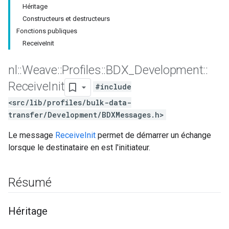
Héritage
Constructeurs et destructeurs
Fonctions publiques
ReceiveInit
nl
::
Weave
::
Profiles
::
BDX
_
Development
::
Receive
Init
#include
<src/lib/profiles/bulk-data-
transfer/Development/BDXMessages.h>
Le message
ReceiveInit
permet de démarrer un échange
lorsque le destinataire en est l'initiateur.
Résumé
Héritage