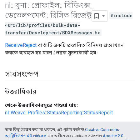
nl
::
বুনা
::
প্রোফাইল
::
বিডিএক্স
_
ডেভেলপমেন্ট
::
রিসিভ রিজেক্ট
#include
<src/lib/profiles/bulk-data-
transfer/Development/BDXMessages.h>
ReceiveReject
বার্তাটি একটি প্রস্তাবিত বিনিময় প্রত্যাখ্যান
করতে ব্যবহৃত হয় যখন প্রেরক সূচনাকারী হয়।
সারসংক্ষেপ
উত্তরাধিকার
থেকে উত্তরাধিকারসূত্রে পাওয়া যায়:
nl::Weave::Profiles::StatusReporting::StatusReport
অন্য কিছু উল্লেখ করা না থাকলে, এই পৃষ্ঠার কন্টেন্ট
Creative Commons
অ্যাট্রিবিউশন 4.0 লাইসেন্স
-এর অধীনে এবং কোডের স্যাম্পেল
Apache 2.0