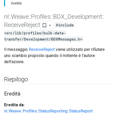
Eredità
nl
::
Weave
::
Profiles
::
BDX
_
Development
::
Receive
Reject
#include
<src/lib/profiles/bulk-data-
transfer/Development/BDXMessages.h>
Il messaggio
ReceiveReject
viene utilizzato per rifiutare
uno scambio proposto quando il mittente è l'autore
dell'azione.
Riepilogo
Eredità
Eredita da:
nl::Weave::Profiles::StatusReporting::StatusReport