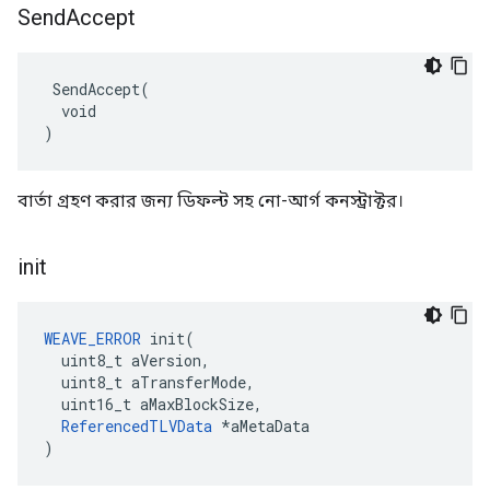
Send
Accept
 SendAccept(

  void

)
বার্তা গ্রহণ করার জন্য ডিফল্ট সহ নো-আর্গ কনস্ট্রাক্টর।
init
WEAVE_ERROR
 init(

  uint8_t aVersion,

  uint8_t aTransferMode,

  uint16_t aMaxBlockSize,

ReferencedTLVData
 *aMetaData

)