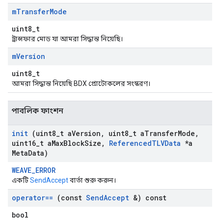
m
Transfer
Mode
uint8_t
ট্রান্সফার মোড যা আমরা সিদ্ধান্ত নিয়েছি।
m
Version
uint8_t
আমরা সিদ্ধান্ত নিয়েছি BDX প্রোটোকলের সংস্করণ।
পাবলিক ফাংশন
init
(uint8
_
t a
Version
,
uint8
_
t a
Transfer
Mode
,
uint16
_
t a
Max
Block
Size
,
Referenced
TLVData
*a
Meta
Data)
WEAVE_ERROR
একটি
SendAccept
বার্তা শুরু করুন।
operator==
(const
Send
Accept
&) const
bool