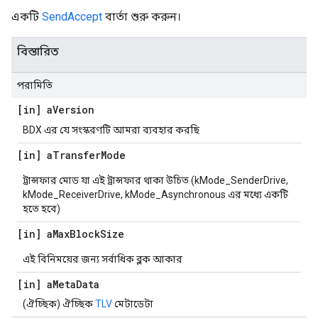
একটি
SendAccept
বার্তা শুরু করুন।
বিস্তারিত
পরামিতি
[in] a
Version
BDX এর যে সংস্করণটি আমরা ব্যবহার করছি
[in] a
Transfer
Mode
ট্রান্সফার মোড যা এই ট্রান্সফার থাকা উচিত (kMode_SenderDrive,
kMode_ReceiverDrive, kMode_Asynchronous এর মধ্যে একটি
হতে হবে)
[in] a
Max
Block
Size
এই বিনিময়ের জন্য সর্বাধিক ব্লক আকার
[in] a
Meta
Data
(ঐচ্ছিক) ঐচ্ছিক
TLV
মেটাডেটা