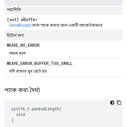
পরামিতি
[out] a
Buffer
SendAccept
বার্তা প্যাক করার জন্য একটি প্যাকেটবাফার
রিটার্ন মান
WEAVE
_
NO
_
ERROR
সফল হলে
WEAVE
_
ERROR
_
BUFFER
_
TOO
_
SMALL
যদি বাফার খুব ছোট হয়
প্যাক করা দৈর্ঘ্য
uint16_t packedLength(

  void

)