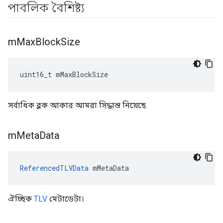
পাবলিক বৈশিষ্ট্য
m
Max
Block
Size
uint16_t mMaxBlockSize
সর্বাধিক ব্লক আকার আমরা সিদ্ধান্ত নিয়েছে.
m
Meta
Data
ReferencedTLVData
 mMetaData
ঐচ্ছিক
TLV
মেটাডেটা।