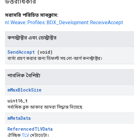
উত্তরাধিকার
সরাসরি পরিচিত সাবক্লাস:
nl::Weave::Profiles::BDX_Development::ReceiveAccept
কনস্ট্রাক্টর এবং ডেস্ট্রাক্টর
Send
Accept
(void)
বার্তা গ্রহণ করার জন্য ডিফল্ট সহ নো-আর্গ কনস্ট্রাক্টর।
পাবলিক বৈশিষ্ট্য
m
Max
Block
Size
uint16_t
সর্বাধিক ব্লক আকার আমরা সিদ্ধান্ত নিয়েছে.
m
Meta
Data
ReferencedTLVData
ঐচ্ছিক
TLV
মেটাডেটা।