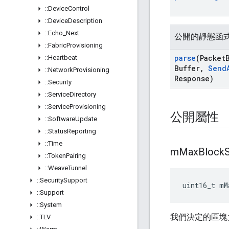
::
Device
Control
::
Device
Description
::
Echo
_
Next
公開的靜態函
::
Fabric
Provisioning
parse
(Packet
::
Heartbeat
Buffer
,
Send
::
Network
Provisioning
Response)
::
Security
::
Service
Directory
::
Service
Provisioning
公開屬性
::
Software
Update
::
Status
Reporting
::
Time
m
Max
Block
::
Token
Pairing
::
Weave
Tunnel
::
Security
Support
uint16_t mM
::
Support
::
System
我們決定的區塊
::
TLV