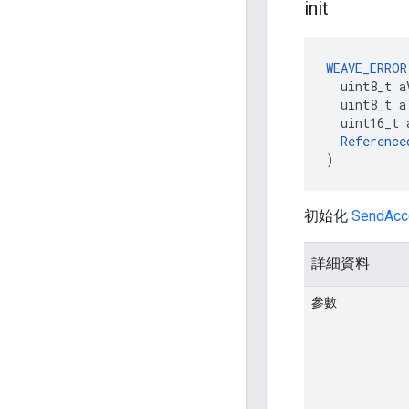
init
WEAVE_ERROR
  uint8_t a
  uint8_t a
  uint16_t 
Reference
)
初始化
SendAcc
詳細資料
參數