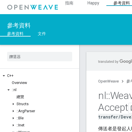
指南
Happy
參考資料
參考資料
參考資料
文件
C++
OpenWeave
參
Overview
::
nl
nl
::
Wea
總覽
Accept
Structs
::
Arg
Parser
transfer/Deve
::
Ble
::
Inet
傳送者是發起人