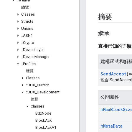
::
Weave
總覽
Classes
摘要
Structs
Unions
繼承
::
ASN1
::
Crypto
直接已知的子
::
Device
Layer
::
Device
Manager
建構函式和解
::
Profiles
總覽
Send
Accept
(v
Classes
包含 SendAc
::
BDX
_
Current
::
BDX
_
Development
公開屬性
總覽
Classes
m
Max
Block
Siz
Bdx
Node
Block
Ack
m
Meta
Data
Block
Ack
V1