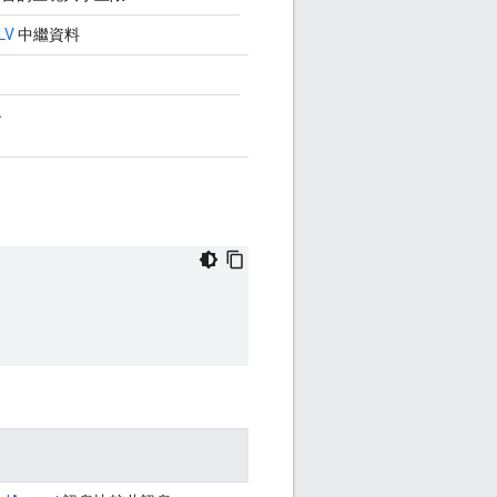
LV
中繼資料
小