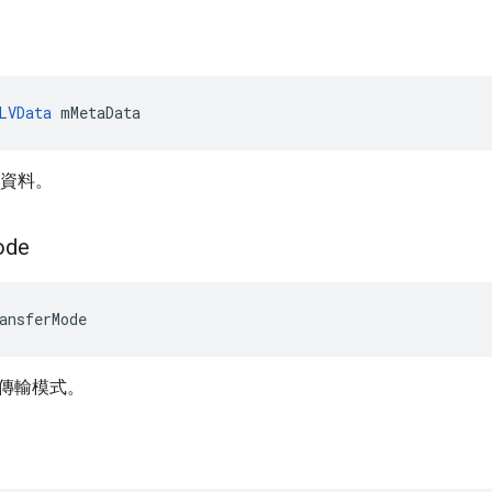
LVData
 mMetaData
資料。
ode
ansferMode
傳輸模式。