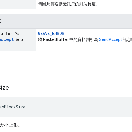
傳回此傳送接受訊息的封裝長度。
式
Buffer *a
WEAVE_ERROR
Accept
& a
將 PacketBuffer 中的資料剖析為
SendAccept
訊息
Size
axBlockSize
大小上限。