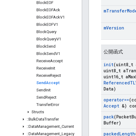
Block
EOF
Block
EOFAck
m
Transfer
Mod
Block
EOFAck
V1
Block
EOFV1
m
Version
Block
Query
Block
Query
V1
Block
Send
公開函式
Block
Send
V1
Receive
Accept
init
(uint8
_
t 
Receive
Init
uint8
_
t a
Tran
Receive
Reject
uint16
_
t a
Max
Referenced
TL
Send
Accept
Data)
Send
Init
Send
Reject
operator==
(c
Transfer
Error
Accept
&) co
Structs
pack
(Packet
B
::
Bulk
Data
Transfer
Buffer)
::
Data
Management
_
Current
packed
Length
::
Data
Management
_
Legacy