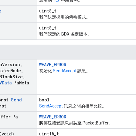
選用的
TLV
中繼資料。
e
uint8_t
我們決定採用的傳輸模式。
uint8_t
我們認定的 BDX 協定版本。
a
Version
,
WEAVE_ERROR
sfer
Mode
,
初始化
SendAccept
訊息。
Block
Size
,
VData
*a
Meta
onst
Send
bool
nst
SendAccept
訊息之間的相等比較。
uffer *a
WEAVE_ERROR
將傳送接受訊息封裝至 PacketBuffer。
(void)
uint16_t