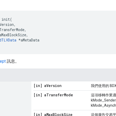
 init(

Version,

TransferMode,

aMaxBlockSize,

dTLVData
 *aMetaData

ept
訊息。
[in] a
Version
我們使用的 BD
[in] a
Transfer
Mode
這項移轉作業適
kMode_Sender
kMode_Asynch
[in] a
Max
Block
Size
這個廣告交易