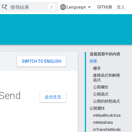
/
GITHUB
登入
這個頁面中的內容
。
摘要
繼承
建構函式和解構
函式
公開屬性
Send
公開函式
提供意見
公開的靜態函式
公開屬性
mMaxBlockSize
mMetaData
mTransferMode