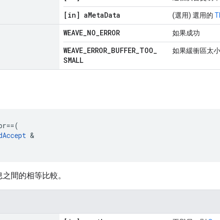
[in] a
Meta
Data
(選用) 選用的
T
WEAVE
_
NO
_
ERROR
如果成功
WEAVE
_
ERROR
_
BUFFER
_
TOO
_
如果緩衝區太
SMALL
or
==
(
dAccept
&
息之間的相等比較。