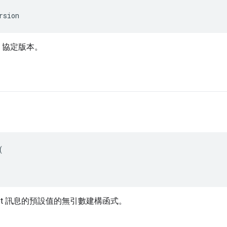
rsion
X 協定版本。


cept 訊息的預設值的無引數建構函式。