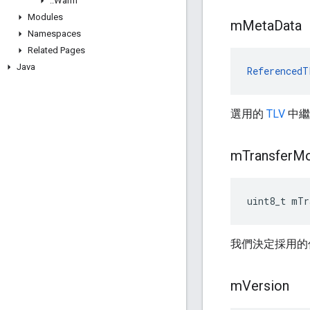
::
Warm
Modules
m
Meta
Data
Namespaces
Related Pages
Java
ReferencedT
選用的
TLV
中繼
m
Transfer
M
uint8_t mTr
我們決定採用的
m
Version