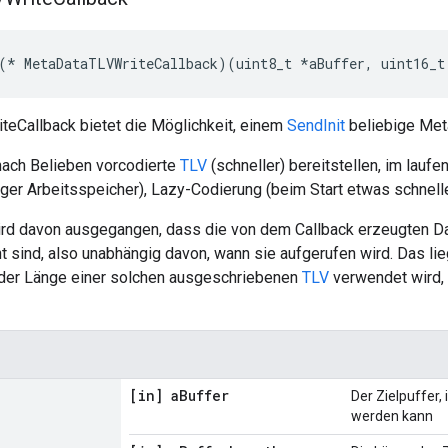
(* MetaDataTLVWriteCallback)(uint8_t *aBuffer, uint16_t
eCallback bietet die Möglichkeit, einem
SendInit
beliebige Meta
 nach Belieben vorcodierte
TLV
(schneller) bereitstellen, im lauf
ger Arbeitsspeicher), Lazy-Codierung (beim Start etwas schnelle
 wird davon ausgegangen, dass die von dem Callback erzeugten D
 sind, also unabhängig davon, wann sie aufgerufen wird. Das lie
der Länge einer solchen ausgeschriebenen
TLV
verwendet wird, 
[in] a
Buffer
Der Zielpuffer, 
werden kann