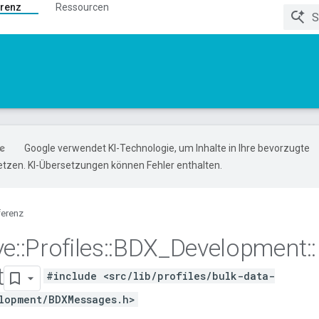
renz
Ressourcen
Google verwendet KI-Technologie, um Inhalte in Ihre bevorzugte
tzen. KI-Übersetzungen können Fehler enthalten.
ferenz
ve
::
Profiles
::
BDX
_
Development
::
t
#include <src/lib/profiles/bulk-data-
lopment/BDXMessages.h>