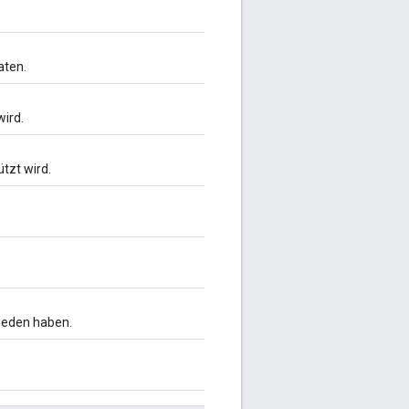
aten.
ird.
tzt wird.
hieden haben.