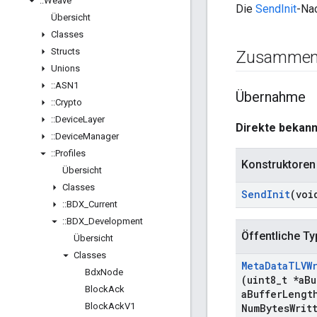
::
Weave
Die
SendInit
-Nac
Übersicht
Classes
Structs
Zusammen
Unions
::
ASN1
Übernahme
::
Crypto
::
Device
Layer
Direkte bekann
::
Device
Manager
::
Profiles
Konstruktoren
Übersicht
Classes
Send
Init
(voi
::
BDX
_
Current
::
BDX
_
Development
Öffentliche T
Übersicht
Classes
Meta
Data
TLVW
Bdx
Node
(uint8
_
t *a
Bu
Block
Ack
a
Buffer
Lengt
Block
Ack
V1
Num
Bytes
Writ