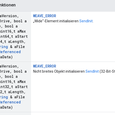
nktionen
a
Version
,
WEAVE_ERROR
Drive
,
bool a
„Wide“-Element initialisieren
SendInit
.
e
,
bool a
int16
_
t a
Max
nt64
_
t a
Start
4
_
t a
Length
,
ring
& a
File
Referenced
ta
Data)
a
Version
,
WEAVE_ERROR
Drive
,
bool a
Nicht breites Objekt initialisieren
SendInit
(32-Bit-S
e
,
bool a
int16
_
t a
Max
nt32
_
t a
Start
2
_
t a
Length
,
ring
& a
File
Referenced
ta
Data)