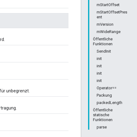
mStartOffset
mStartOffsetPres
ent
mVersion
mWideRange
Öffentliche
rd.
Funktionen
SendInit
init
init
init
init
Operator==
für unbegrenzt.
Packung
packedLength
rtragung.
Öffentliche
statische
Funktionen
parse