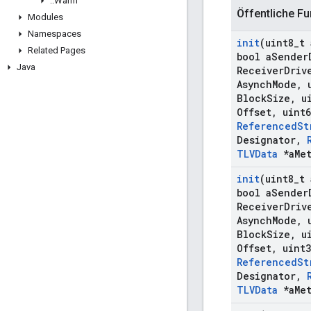
::
Warm
Öffentliche Fu
Modules
Namespaces
init
(uint8
_
t 
Related Pages
bool a
Sender
Java
Receiver
Driv
Asynch
Mode
,
u
Block
Size
,
ui
Offset
,
uint6
Referenced
St
Designator
,
TLVData
*a
Me
init
(uint8
_
t 
bool a
Sender
Receiver
Driv
Asynch
Mode
,
u
Block
Size
,
ui
Offset
,
uint3
Referenced
St
Designator
,
TLVData
*a
Me