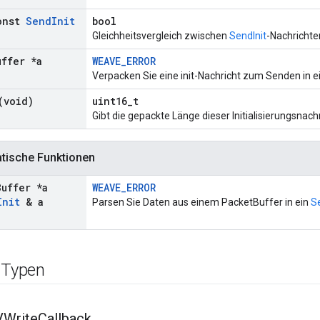
onst
Send
Init
bool
Gleichheitsvergleich zwischen
SendInit
-Nachrichte
uffer *a
WEAVE_ERROR
Verpacken Sie eine init-Nachricht zum Senden in e
(void)
uint16_t
Gibt die gepackte Länge dieser Initialisierungsnach
atische Funktionen
Buffer *a
WEAVE_ERROR
Init
& a
Parsen Sie Daten aus einem PacketBuffer in ein
Se
e Typen
VWrite
Callback