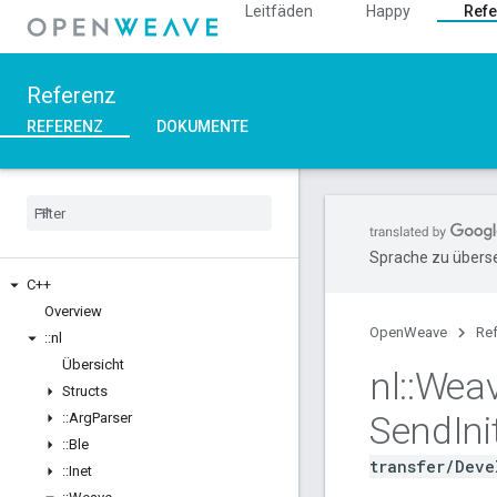
Leitfäden
Happy
Refe
Referenz
REFERENZ
DOKUMENTE
Sprache zu überse
C++
Overview
OpenWeave
Re
::
nl
Übersicht
nl
::
Wea
Structs
Send
Ini
::
Arg
Parser
::
Ble
transfer/Deve
::
Inet