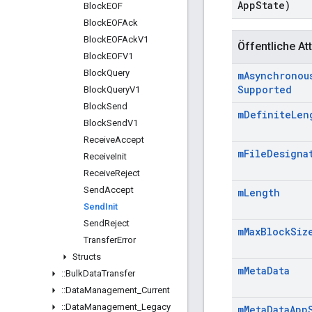
App
State)
Block
EOF
Block
EOFAck
Block
EOFAck
V1
Öffentliche Att
Block
EOFV1
Block
Query
m
Asynchronou
Supported
Block
Query
V1
Block
Send
m
Definite
Len
Block
Send
V1
Receive
Accept
m
File
Designa
Receive
Init
Receive
Reject
Send
Accept
m
Length
Send
Init
Send
Reject
m
Max
Block
Siz
Transfer
Error
Structs
m
Meta
Data
::
Bulk
Data
Transfer
::
Data
Management
_
Current
::
Data
Management
_
Legacy
m
Meta
Data
App