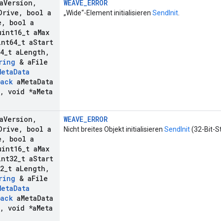
a
Version
,
WEAVE_ERROR
Drive
,
bool a
„Wide“-Element initialisieren
SendInit
.
e
,
bool a
int16
_
t a
Max
nt64
_
t a
Start
4
_
t a
Length
,
ring
& a
File
Meta
Data
back
a
Meta
Data
,
void *a
Meta
)
a
Version
,
WEAVE_ERROR
Drive
,
bool a
Nicht breites Objekt initialisieren
SendInit
(32-Bit-S
e
,
bool a
int16
_
t a
Max
nt32
_
t a
Start
2
_
t a
Length
,
ring
& a
File
Meta
Data
back
a
Meta
Data
,
void *a
Meta
)