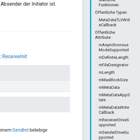
bsender der Initiator ist.
Funktionen
Öffentliche Typen
MetaDataTLVWrit
eCallback
Öffentliche
Attribute
mAsynchronous
ModeSupported
:ReceiveInit
mDefiniteLength
mFileDesignator
mLength
mMaxBlockSize
mMetaData
mMetaDataAppS
tate
mMetaDataWrite
Callback
mReceiverDriveS
upported
, einem
SendInit
beliebige
mSenderDriveSu
pported