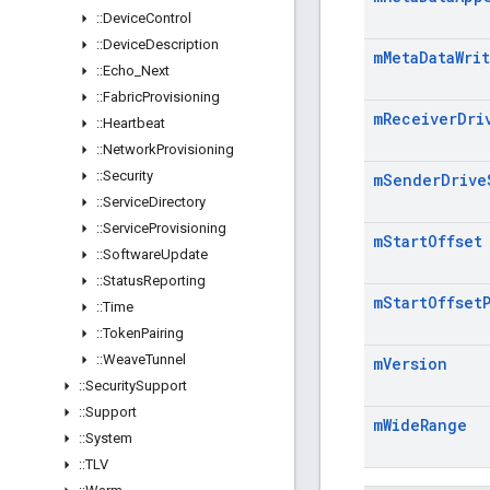
::
Device
Control
::
Device
Description
m
Meta
Data
Wri
::
Echo
_
Next
::
Fabric
Provisioning
m
Receiver
Dri
::
Heartbeat
::
Network
Provisioning
::
Security
m
Sender
Drive
::
Service
Directory
::
Service
Provisioning
m
Start
Offset
::
Software
Update
::
Status
Reporting
m
Start
Offset
::
Time
::
Token
Pairing
::
Weave
Tunnel
m
Version
::
Security
Support
::
Support
m
Wide
Range
::
System
::
TLV