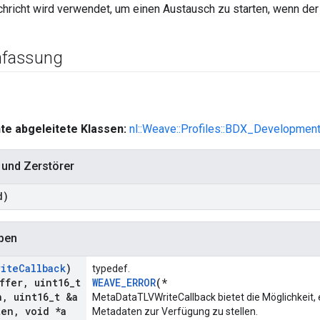
hricht wird verwendet, um einen Austausch zu starten, wenn der A
fassung
te abgeleitete Klassen:
nl::Weave::Profiles::BDX_Development:
 und Zerstörer
d)
ypen
rite
Callback
)
typedef.
ffer
,
uint16
_
t
WEAVE_ERROR
(*
h
,
uint16
_
t &a
MetaDataTLVWriteCallback bietet die Möglichkeit
ten
,
void *a
Metadaten zur Verfügung zu stellen.