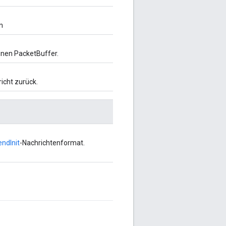
n
inen PacketBuffer.
richt zurück.
ndInit
-Nachrichtenformat.