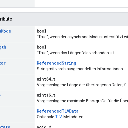
ribute
s
Mode
bool
"True", wenn der asynchrone Modus unterstützt wi
gth
bool
"True", wenn das Längenfeld vorhanden ist.
tor
ReferencedString
String mit vorab ausgehandelten Informationen.
uint64_t
Vorgeschlagene Länge der übertragenen Daten, 0 
e
uint16_t
Vorgeschlagene maximale Blockgröße für die Übe
ReferencedTLVData
Optionale
TLV
-Metadaten.
State
void *