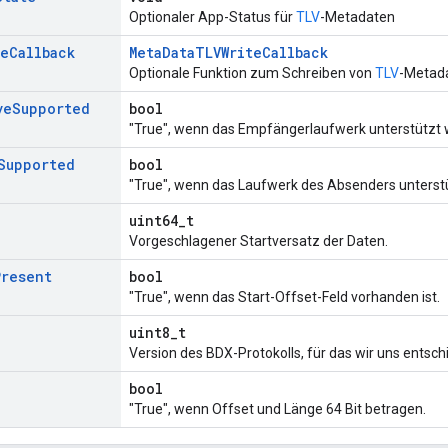
Optionaler App-Status für
TLV
-Metadaten
te
Callback
MetaDataTLVWriteCallback
Optionale Funktion zum Schreiben von
TLV
-Metad
ve
Supported
bool
"True", wenn das Empfängerlaufwerk unterstützt w
Supported
bool
"True", wenn das Laufwerk des Absenders unterstü
uint64_t
Vorgeschlagener Startversatz der Daten.
Present
bool
"True", wenn das Start-Offset-Feld vorhanden ist.
uint8_t
Version des BDX-Protokolls, für das wir uns entsc
bool
"True", wenn Offset und Länge 64 Bit betragen.