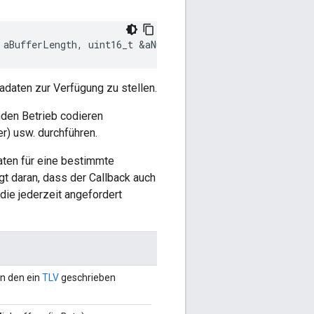
 aBufferLength, uint16_t &aNumBytesWritten, void *aAppS
daten zur Verfügung zu stellen.
enden Betrieb codieren
r) usw. durchführen.
aten für eine bestimmte
gt daran, dass der Callback auch
die jederzeit angefordert
in den ein
TLV
geschrieben