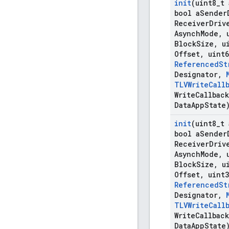
init
(uint8
_
t 
bool a
Sender
Receiver
Driv
Asynch
Mode
,
u
Block
Size
,
ui
Offset
,
uint6
Referenced
St
Designator
,
TLVWrite
Call
Write
Callback
Data
App
State
init
(uint8
_
t 
bool a
Sender
Receiver
Driv
Asynch
Mode
,
u
Block
Size
,
ui
Offset
,
uint3
Referenced
St
Designator
,
TLVWrite
Call
Write
Callback
Data
App
State