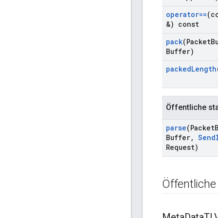
operator==
(c
&) const
pack
(Packet
B
Buffer)
packed
Length
Öffentliche st
parse
(Packet
Buffer
,
Send
Request)
Öffentlich
Meta
Data
TL