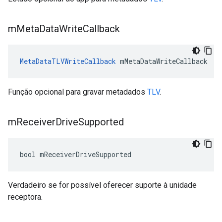
m
Meta
Data
Write
Callback
MetaDataTLVWriteCallback
 mMetaDataWriteCallback
Função opcional para gravar metadados
TLV
.
m
Receiver
Drive
Supported
bool mReceiverDriveSupported
Verdadeiro se for possível oferecer suporte à unidade
receptora.