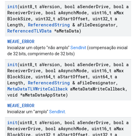
init
(uint8
_
t a
Version
,
bool a
Sender
Drive
,
bool a
Receiver
Drive
,
bool a
Asynch
Mode
,
uint16
_
t a
Max
Block
Size
,
uint32
_
t a
Start
Offset
,
uint32
_
t a
Length
,
Referenced
String
& a
File
Designator
,
Referenced
TLVData
*a
Meta
Data)
WEAVE_ERROR
Inicializar um objeto "não amplo"
SendInit
(compensação inicial
de 32 bits, comprimento de 32 bits)
init
(uint8
_
t a
Version
,
bool a
Sender
Drive
,
bool a
Receiver
Drive
,
bool a
Asynch
Mode
,
uint16
_
t a
Max
Block
Size
,
uint64
_
t a
Start
Offset
,
uint64
_
t a
Length
,
Referenced
String
& a
File
Designator
,
Meta
Data
TLVWrite
Callback
a
Meta
Data
Write
Callback
,
void *a
Meta
Data
App
State)
WEAVE_ERROR
Inicializar um "amplo"
SendInit
.
init
(uint8
_
t a
Version
,
bool a
Sender
Drive
,
bool a
Receiver
Drive
,
bool a
Asynch
Mode
,
uint16
_
t a
Max
Block
Size
,
uint32
_
t a
Start
Offset
,
uint32
_
t a