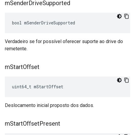
m
Sender
Drive
Supported
bool mSenderDriveSupported
Verdadeiro se for possível oferecer suporte ao drive do
remetente.
m
Start
Offset
uint64_t mStartOffset
Deslocamento inicial proposto dos dados.
m
Start
Offset
Present