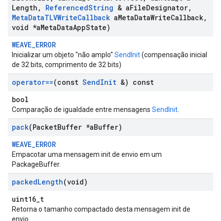
Length
,
Referenced
String
& a
File
Designator
,
Meta
Data
TLVWrite
Callback
a
Meta
Data
Write
Callback
,
void *a
Meta
Data
App
State)
WEAVE_ERROR
Inicializar um objeto "não amplo"
SendInit
(compensação inicial
de 32 bits, comprimento de 32 bits)
operator==
(const
Send
Init
&) const
bool
Comparação de igualdade entre mensagens
SendInit
.
pack
(Packet
Buffer *a
Buffer)
WEAVE_ERROR
Empacotar uma mensagem init de envio em um
PackageBuffer.
packed
Length
(void)
uint16_t
Retorna o tamanho compactado desta mensagem init de
envio.