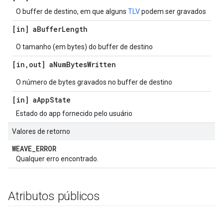
O buffer de destino, em que alguns
TLV
podem ser gravados
[in] a
Buffer
Length
O tamanho (em bytes) do buffer de destino
[in
,
out] a
Num
Bytes
Written
O número de bytes gravados no buffer de destino
[in] a
App
State
Estado do app fornecido pelo usuário
Valores de retorno
WEAVE
_
ERROR
Qualquer erro encontrado.
Atributos públicos