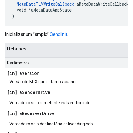
MetaDataTLVWriteCallback
 aMetaDataWriteCallback,

  void *aMetaDataAppState

)
Inicializar um "amplo"
SendInit
.
Detalhes
Parâmetros
[in] a
Version
Versão do BDX que estamos usando
[in] a
Sender
Drive
Verdadeiro se o remetente estiver dirigindo
[in] a
Receiver
Drive
Verdadeiro se o destinatário estiver dirigindo