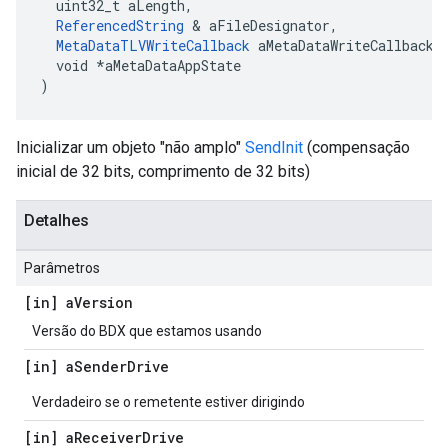
  uint32_t aLength,

ReferencedString
 & aFileDesignator,

MetaDataTLVWriteCallback
 aMetaDataWriteCallback,

  void *aMetaDataAppState

)
Inicializar um objeto "não amplo"
SendInit
(compensação
inicial de 32 bits, comprimento de 32 bits)
Detalhes
Parâmetros
[in] a
Version
Versão do BDX que estamos usando
[in] a
Sender
Drive
Verdadeiro se o remetente estiver dirigindo
[in] a
Receiver
Drive