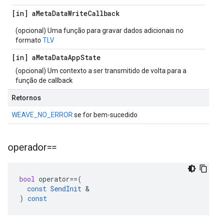
[in] a
Meta
Data
Write
Callback
(opcional) Uma função para gravar dados adicionais no
formato
TLV
[in] a
Meta
Data
App
State
(opcional) Um contexto a ser transmitido de volta para a
função de callback
Retornos
WEAVE_NO_ERROR
se for bem-sucedido
operador==
bool
operator
==
(
const
SendInit
&
)
const