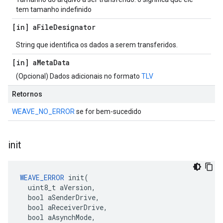
tem tamanho indefinido
[in] a
File
Designator
String que identifica os dados a serem transferidos.
[in] a
Meta
Data
(Opcional) Dados adicionais no formato
TLV
Retornos
WEAVE_NO_ERROR
se for bem-sucedido
init
WEAVE_ERROR
 init(

  uint8_t aVersion,

  bool aSenderDrive,

  bool aReceiverDrive,

  bool aAsynchMode,
