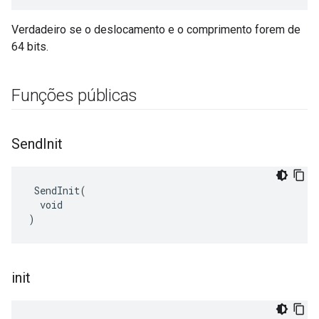
Verdadeiro se o deslocamento e o comprimento forem de
64 bits.
Funções públicas
Send
Init
 SendInit(

  void

)
init