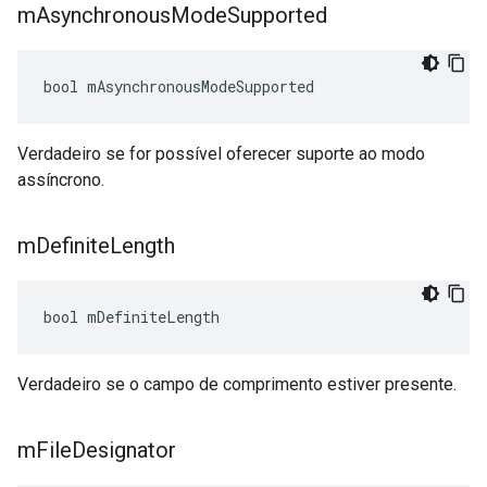
m
Asynchronous
Mode
Supported
bool mAsynchronousModeSupported
Verdadeiro se for possível oferecer suporte ao modo
assíncrono.
m
Definite
Length
bool mDefiniteLength
Verdadeiro se o campo de comprimento estiver presente.
m
File
Designator