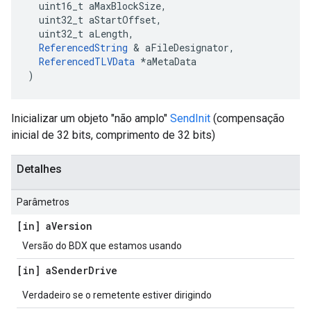
  uint16_t aMaxBlockSize,

  uint32_t aStartOffset,

  uint32_t aLength,

ReferencedString
 & aFileDesignator,

ReferencedTLVData
 *aMetaData

)
Inicializar um objeto "não amplo"
SendInit
(compensação
inicial de 32 bits, comprimento de 32 bits)
Detalhes
Parâmetros
[in] a
Version
Versão do BDX que estamos usando
[in] a
Sender
Drive
Verdadeiro se o remetente estiver dirigindo