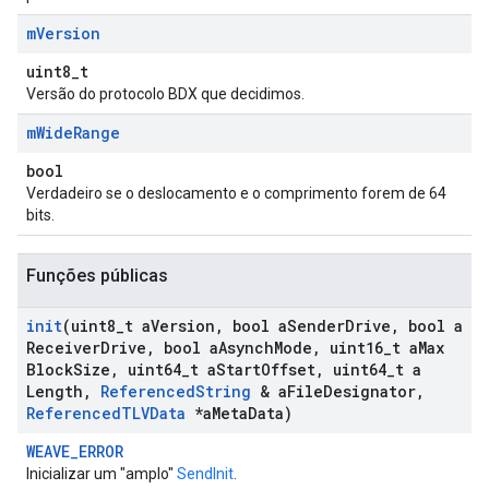
m
Version
uint8_t
Versão do protocolo BDX que decidimos.
m
Wide
Range
bool
Verdadeiro se o deslocamento e o comprimento forem de 64
bits.
Funções públicas
init
(uint8
_
t a
Version
,
bool a
Sender
Drive
,
bool a
Receiver
Drive
,
bool a
Asynch
Mode
,
uint16
_
t a
Max
Block
Size
,
uint64
_
t a
Start
Offset
,
uint64
_
t a
Length
,
Referenced
String
& a
File
Designator
,
Referenced
TLVData
*a
Meta
Data)
WEAVE_ERROR
Inicializar um "amplo"
SendInit
.