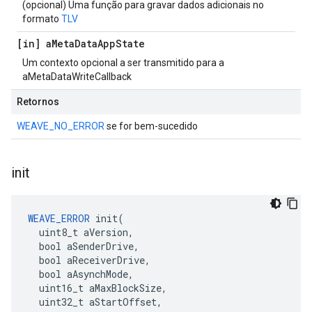
(opcional) Uma função para gravar dados adicionais no
formato
TLV
[in] a
Meta
Data
App
State
Um contexto opcional a ser transmitido para a
aMetaDataWriteCallback
Retornos
WEAVE_NO_ERROR
se for bem-sucedido
init
WEAVE_ERROR
 init(

  uint8_t aVersion,

  bool aSenderDrive,

  bool aReceiverDrive,

  bool aAsynchMode,

  uint16_t aMaxBlockSize,

  uint32_t aStartOffset,
