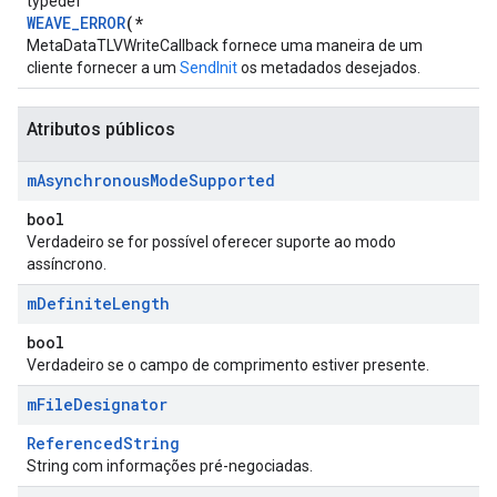
typedef
WEAVE_ERROR
(*
MetaDataTLVWriteCallback fornece uma maneira de um
cliente fornecer a um
SendInit
os metadados desejados.
Atributos públicos
m
Asynchronous
Mode
Supported
bool
Verdadeiro se for possível oferecer suporte ao modo
assíncrono.
m
Definite
Length
bool
Verdadeiro se o campo de comprimento estiver presente.
m
File
Designator
ReferencedString
String com informações pré-negociadas.