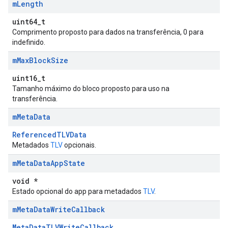
m
Length
uint64_t
Comprimento proposto para dados na transferência, 0 para
indefinido.
m
Max
Block
Size
uint16_t
Tamanho máximo do bloco proposto para uso na
transferência.
m
Meta
Data
ReferencedTLVData
Metadados
TLV
opcionais.
m
Meta
Data
App
State
void *
Estado opcional do app para metadados
TLV
.
m
Meta
Data
Write
Callback
MetaDataTLVWriteCallback