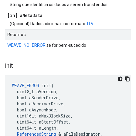
String que identifica os dados a serem transferidos.
[in] a
Meta
Data
(Opcional) Dados adicionais no formato
TLV
Retornos
WEAVE_NO_ERROR
se for bem-sucedido
init
WEAVE_ERROR
 init(

  uint8_t aVersion,

  bool aSenderDrive,

  bool aReceiverDrive,

  bool aAsynchMode,

  uint16_t aMaxBlockSize,

  uint64_t aStartOffset,

  uint64_t aLength,

ReferencedString
 & aFileDesignator,
