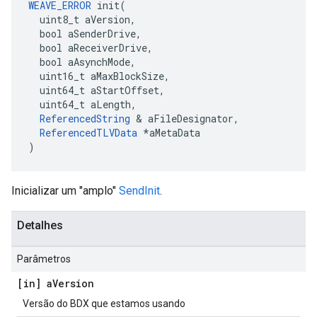
WEAVE_ERROR
 init(

  uint8_t aVersion,

  bool aSenderDrive,

  bool aReceiverDrive,

  bool aAsynchMode,

  uint16_t aMaxBlockSize,

  uint64_t aStartOffset,

  uint64_t aLength,

ReferencedString
 & aFileDesignator,

ReferencedTLVData
 *aMetaData

)
Inicializar um "amplo"
SendInit
.
Detalhes
Parâmetros
[in] a
Version
Versão do BDX que estamos usando