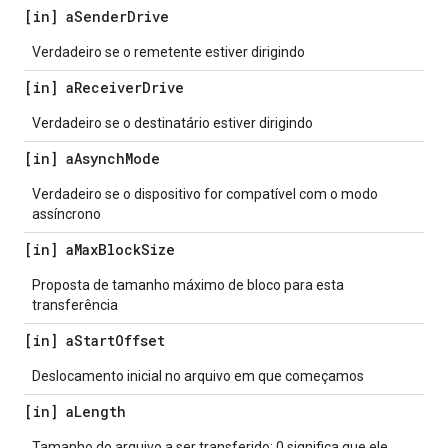
[in] a
Sender
Drive
Verdadeiro se o remetente estiver dirigindo
[in] a
Receiver
Drive
Verdadeiro se o destinatário estiver dirigindo
[in] a
Asynch
Mode
Verdadeiro se o dispositivo for compatível com o modo
assíncrono
[in] a
Max
Block
Size
Proposta de tamanho máximo de bloco para esta
transferência
[in] a
Start
Offset
Deslocamento inicial no arquivo em que começamos
[in] a
Length
Tamanho do arquivo a ser transferido: 0 significa que ele