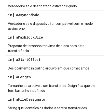
Verdadeiro se o destinatário estiver dirigindo
[in] a
Asynch
Mode
Verdadeiro se o dispositivo for compatível com o modo
assíncrono
[in] a
Max
Block
Size
Proposta de tamanho máximo de bloco para esta
transferência
[in] a
Start
Offset
Deslocamento inicial no arquivo em que começamos
[in] a
Length
Tamanho do arquivo a ser transferido: 0 significa que ele
tem tamanho indefinido
[in] a
File
Designator
String que identifica os dados a serem transferidos.