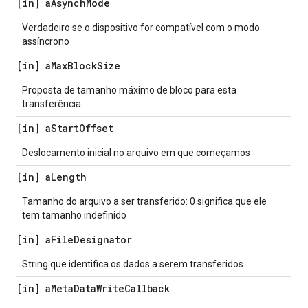
[in] a
Asynch
Mode
Verdadeiro se o dispositivo for compatível com o modo
assíncrono
[in] a
Max
Block
Size
Proposta de tamanho máximo de bloco para esta
transferência
[in] a
Start
Offset
Deslocamento inicial no arquivo em que começamos
[in] a
Length
Tamanho do arquivo a ser transferido: 0 significa que ele
tem tamanho indefinido
[in] a
File
Designator
String que identifica os dados a serem transferidos.
[in] a
Meta
Data
Write
Callback