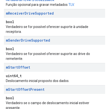
Função opcional para gravar metadados
TLV
.
m
Receiver
Drive
Supported
bool
Verdadeiro se for possível oferecer suporte à unidade
receptora.
m
Sender
Drive
Supported
bool
Verdadeiro se for possível oferecer suporte ao drive do
remetente.
m
Start
Offset
uint64_t
Deslocamento inicial proposto dos dados.
m
Start
Offset
Present
bool
Verdadeiro se o campo de deslocamento inicial estiver
presente.