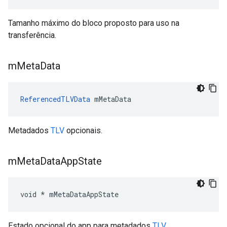
Tamanho máximo do bloco proposto para uso na
transferência.
m
Meta
Data
ReferencedTLVData
 mMetaData
Metadados
TLV
opcionais.
m
Meta
Data
App
State
void * mMetaDataAppState
Estado opcional do app para metadados
TLV
.