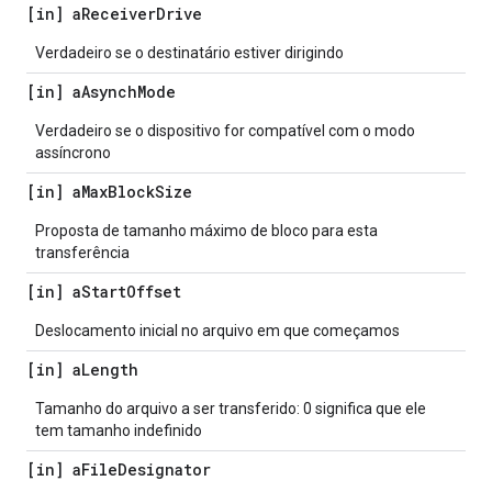
[in] a
Receiver
Drive
Verdadeiro se o destinatário estiver dirigindo
[in] a
Asynch
Mode
Verdadeiro se o dispositivo for compatível com o modo
assíncrono
[in] a
Max
Block
Size
Proposta de tamanho máximo de bloco para esta
transferência
[in] a
Start
Offset
Deslocamento inicial no arquivo em que começamos
[in] a
Length
Tamanho do arquivo a ser transferido: 0 significa que ele
tem tamanho indefinido
[in] a
File
Designator