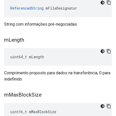
ReferencedString
 mFileDesignator
String com informações pré-negociadas.
m
Length
uint64_t mLength
Comprimento proposto para dados na transferência, 0 para
indefinido.
m
Max
Block
Size
uint16_t mMaxBlockSize