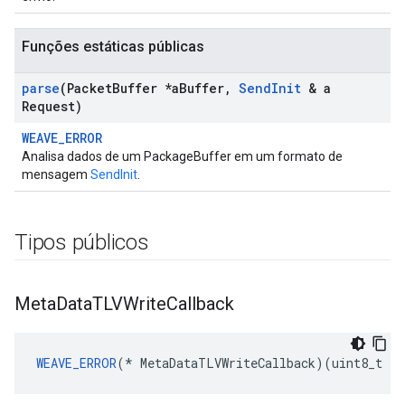
Funções estáticas públicas
parse
(Packet
Buffer *a
Buffer
,
Send
Init
& a
Request)
WEAVE_ERROR
Analisa dados de um PackageBuffer em um formato de
mensagem
SendInit
.
Tipos públicos
Meta
Data
TLVWrite
Callback
WEAVE_ERROR
(* MetaDataTLVWriteCallback)(uint8_t *a