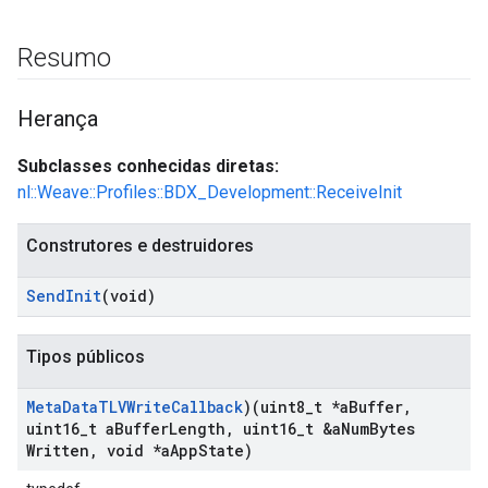
Resumo
Herança
Subclasses conhecidas diretas:
nl::Weave::Profiles::BDX_Development::ReceiveInit
Construtores e destruidores
Send
Init
(void)
Tipos públicos
Meta
Data
TLVWrite
Callback
)(uint8
_
t *a
Buffer
,
uint16
_
t a
Buffer
Length
,
uint16
_
t &a
Num
Bytes
Written
,
void *a
App
State)