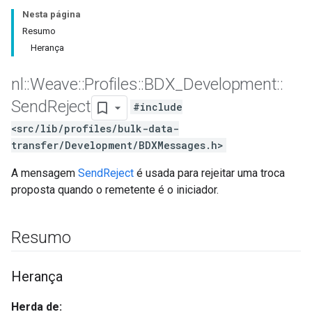
Nesta página
Resumo
Herança
nl
::
Weave
::
Profiles
::
BDX
_
Development
::
Send
Reject
#include
<src/lib/profiles/bulk-data-
transfer/Development/BDXMessages.h>
A mensagem
SendReject
é usada para rejeitar uma troca
proposta quando o remetente é o iniciador.
Resumo
Herança
Herda de: