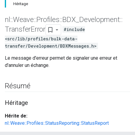
Héritage
nl
::
Weave
::
Profiles
::
BDX
_
Development
::
Transfer
Error
#include
<src/lib/profiles/bulk-data-
transfer/Development/BDXMessages.h>
Le message d'erreur permet de signaler une erreur et
d'annuler un échange.
Résumé
Héritage
Hérite de:
nl::Weave::Profiles::StatusReporting::StatusReport