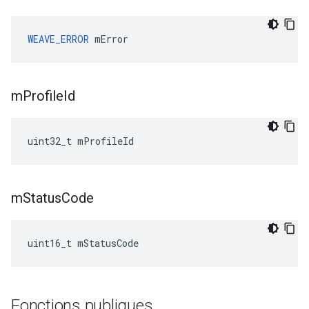
WEAVE_ERROR
 mError
m
Profile
Id
uint32_t mProfileId
m
Status
Code
uint16_t mStatusCode
Fonctions publiques