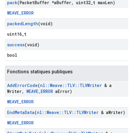
pack
(Packet
Buffer *a
Buffer
,
uint32
_
t max
Len)
WEAVE_ERROR
packed
Length
(void)
uint16_t
success
(void)
bool
Fonctions statiques publiques
Add
Error
Code
(
nl
::
Weave
::
TLV
::
TLVWriter
& a
Writer
,
WEAVE
_
ERROR
a
Error)
WEAVE_ERROR
End
Meta
Data
(
nl
::
Weave
::
TLV
::
TLVWriter
& a
Writer)
WEAVE_ERROR