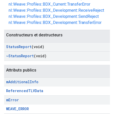
nl::Weave::Profiles::BDX_Current::TransferError
nl::Weave::Profiles::BDX_Development::ReceiveReject
nl::Weave::Profiles::BDX_Development::SendReject
nl::Weave::Profiles::BDX_Development::TransferError
Constructeurs et destructeurs
Status
Report
(void)
~Status
Report
(void)
Attributs publics
m
Additional
Info
ReferencedTLVData
m
Error
WEAVE_ERROR