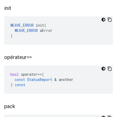
init
WEAVE_ERROR
 init(

WEAVE_ERROR
 aError

)
opérateur==
bool
operator
==
(
const
StatusReport
&
another
)
const
pack