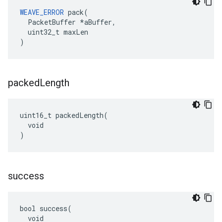
WEAVE_ERROR
 pack(

  PacketBuffer *aBuffer,

  uint32_t maxLen

)
packed
Length
uint16_t packedLength(

  void

)
success
bool success(

  void
