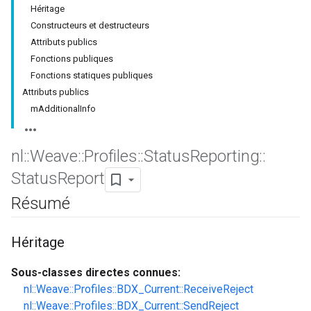
Héritage
Constructeurs et destructeurs
Attributs publics
Fonctions publiques
Fonctions statiques publiques
Attributs publics
mAdditionalInfo
nl
::
Weave
::
Profiles
::
Status
Reporting
::
Status
Report
Résumé
Héritage
Sous-classes directes connues:
nl::Weave::Profiles::BDX_Current::ReceiveReject
nl::Weave::Profiles::BDX_Current::SendReject