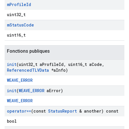
m
Profile
Id
uint32_t
m
Status
Code
uint16_t
Fonctions publiques
init
(uint32
_
t a
Profile
Id
,
uint16
_
t a
Code
,
Referenced
TLVData
*a
Info)
WEAVE_ERROR
init
(
WEAVE
_
ERROR
a
Error)
WEAVE_ERROR
operator==
(const
Status
Report
& another) const
bool