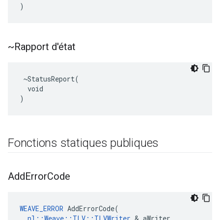
)
~Rapport d'état
 ~StatusReport(

  void

)
Fonctions statiques publiques
Add
Error
Code
WEAVE_ERROR
 AddErrorCode(

nl::Weave::TLV::TLVWriter
 & aWriter,
