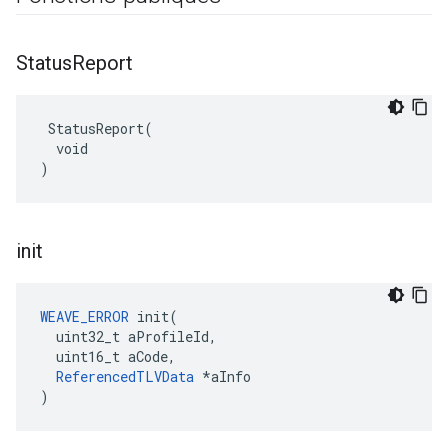
Status
Report
 StatusReport(

  void

)
init
WEAVE_ERROR
 init(

  uint32_t aProfileId,

  uint16_t aCode,

ReferencedTLVData
 *aInfo

)