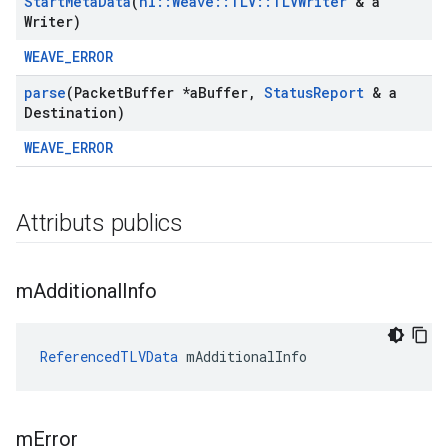
Start
Meta
Data
(
nl
::
Weave
::
TLV
::
TLVWriter
& a
Writer)
WEAVE_ERROR
parse
(Packet
Buffer *a
Buffer
,
Status
Report
& a
Destination)
WEAVE_ERROR
Attributs publics
m
Additional
Info
ReferencedTLVData
 mAdditionalInfo
m
Error