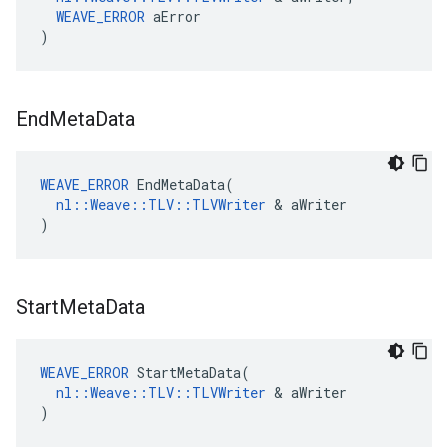
WEAVE_ERROR
 aError

)
End
Meta
Data
WEAVE_ERROR
 EndMetaData(

nl::Weave::TLV::TLVWriter
 & aWriter

)
Start
Meta
Data
WEAVE_ERROR
 StartMetaData(

nl::Weave::TLV::TLVWriter
 & aWriter

)