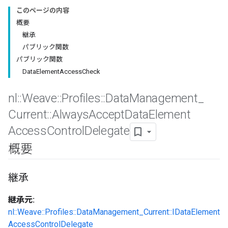
このページの内容
概要
継承
パブリック関数
パブリック関数
DataElementAccessCheck
nl
::
Weave
::
Profiles
::
Data
Management
_
Current
::
Always
Accept
Data
Element
Access
Control
Delegate
概要
継承
継承元:
nl::Weave::Profiles::DataManagement_Current::IDataElement
AccessControlDelegate