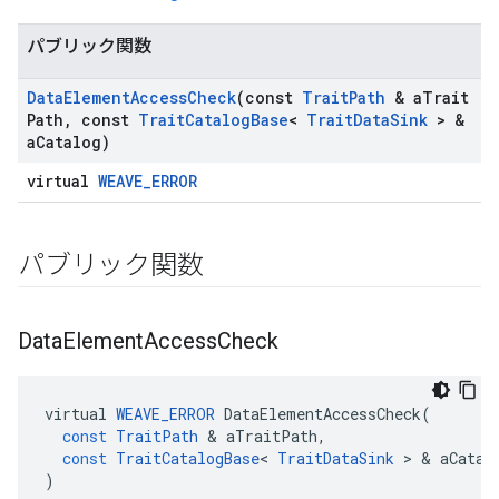
パブリック関数
Data
Element
Access
Check
(const
Trait
Path
& a
Trait
Path
,
const
Trait
Catalog
Base
<
Trait
Data
Sink
> &
a
Catalog)
virtual
WEAVE_ERROR
パブリック関数
Data
Element
Access
Check
virtual
WEAVE_ERROR
DataElementAccessCheck
(
const
TraitPath
&
aTraitPath
,
const
TraitCatalogBase
<
TraitDataSink
>
&
aCatal
)
Id