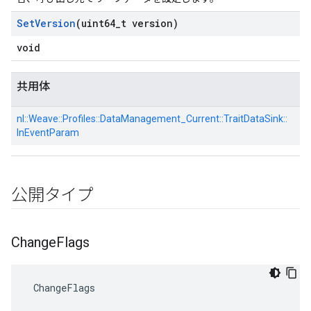
Set
Version
(uint64
_
t version)
void
共用体
nl::
Weave::
Profiles::
DataManagement_Current::
TraitDataSink::
InEventParam
公開タイプ
Change
Flags
 ChangeFlags