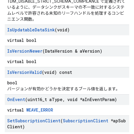
TDM_DISABLE_STRICT_SCHEMA_COMPILANCE で定義されて
いるように、データシンクがスキーマの不一致に対するシステ
ムレベルで許容される未知のリーフハンドルを処理するコンビ
ニエンス関数。
Is
Updatable
Data
Sink
(void)
virtual bool
Is
Version
Newer
(Data
Version & a
Version)
virtual bool
Is
Version
Valid
(void) const
bool
バージョンが有効かどうかを決定するブール値を返します。
On
Event
(uint16
_
t a
Type
,
void *a
In
Event
Param)
virtual
WEAVE_ERROR
Set
Subscription
Client
(
Subscription
Client
*ap
Sub
Client)