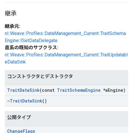
継承
継承元:
nl::Weave::Profiles::DataManagement_Current::TraitSchema
Engine::ISetDataDelegate
直系の既知のサブクラス:
nl::Weave::Profiles::DataManagement_Current::TraitUpdatabl
eDataSink
コンストラクタとデストラクタ
Trait
Data
Sink
(const
Trait
Schema
Engine
*a
Engine)
~Trait
Data
Sink
()
公開タイプ
Change
Flags