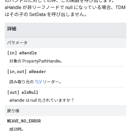
のハンドルに対してのみ、この関数を呼び出します。
aHandle が非リーフノードで null になっている場合、TDM
はその子の SetData を呼び出しません。
詳細
パラメータ
[in] a
Handle
対象の PropertyPathHandle。
[in
,
out] a
Reader
読み取り元の
TLV
リーダー。
[out] a
Is
Null
aHandle は null 化されていますか？
戻り値
WEAVE
_
NO
_
ERROR
成功時。