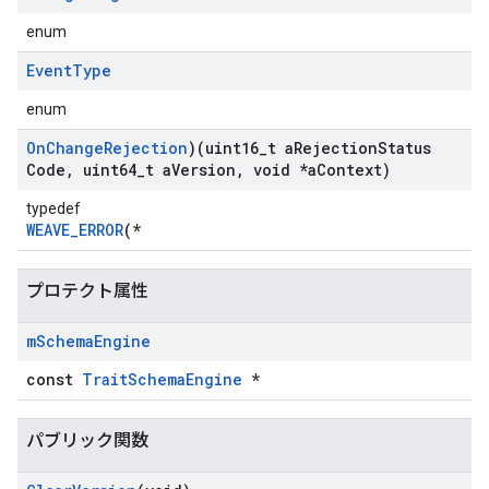
enum
Event
Type
enum
On
Change
Rejection
)(uint16
_
t a
Rejection
Status
Code
,
uint64
_
t a
Version
,
void *a
Context)
typedef
WEAVE_ERROR
(*
プロテクト属性
Id
m
Schema
Engine
const
TraitSchemaEngine
*
パブリック関数