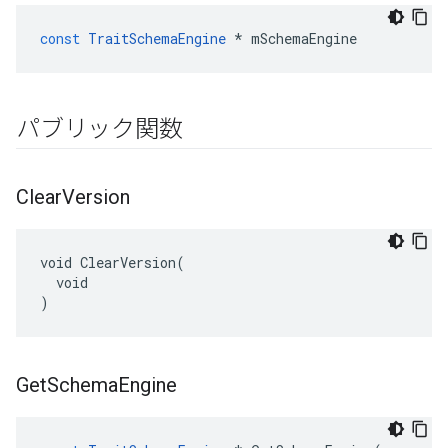
const
TraitSchemaEngine
*
mSchemaEngine
パブリック関数
Clear
Version
void ClearVersion(

  void

)
Get
Schema
Engine