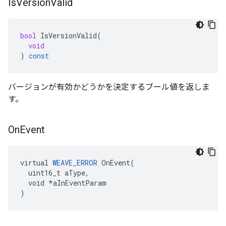
Is
Version
Valid
bool
IsVersionValid
(
void
)
const
バージョンが有効かどうかを決定するブール値を返しま
す。
On
Event
virtual 
WEAVE_ERROR
 OnEvent(

  uint16_t aType,

  void *aInEventParam

)