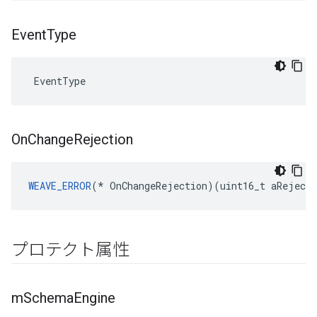
Event
Type
 EventType
On
Change
Rejection
WEAVE_ERROR
(* OnChangeRejection)(uint16_t aRejecti
プロテクト属性
m
Schema
Engine