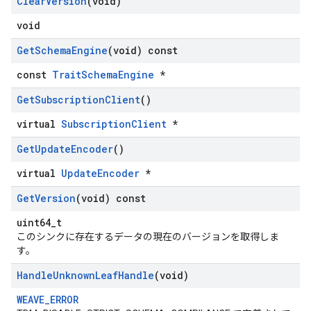
Clear
Version
(void)
void
Get
Schema
Engine
(void) const
const
TraitSchemaEngine
*
Get
Subscription
Client
()
virtual
SubscriptionClient
*
Get
Update
Encoder
()
virtual
UpdateEncoder
*
Get
Version
(void) const
uint64_t
このシンクに存在するデータの現在のバージョンを取得しま
す。
Handle
Unknown
Leaf
Handle
(void)
WEAVE_ERROR