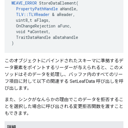
WEAVE_ERROR
 StoreDataElement(

PropertyPathHandle
 aHandle,

TLV::TLVReader
 & aReader,

  uint8_t aFlags,

  OnChangeRejection aFunc,

  void *aContext,

  TraitDataHandle aDatahandle

)
このオブジェクトにバインドされたスキーマに準拠するデ
ータ要素をポイントするリーダーが与えられると、このメ
ソッドはそのデータを処理し、バッファ内のすべてのリー
フ項目に対して以下の関連する SetLeafData 呼び出しを呼
び出します。
また、シンクがなんらかの理由でこのデータを拒否するこ
とを選択した場合に呼び出される変更拒否関数を渡すこと
もできます。
詳細