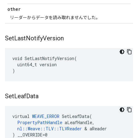
other
リーダーからデータを読み取れませんでした。
Set
Last
Notify
Version
void SetLastNotifyVersion(

  uint64_t version

)
Set
Leaf
Data
virtual 
WEAVE_ERROR
 SetLeafData(

PropertyPathHandle
 aLeafHandle,

nl::Weave::TLV::TLVReader
 & aReader

) __OVERRIDE=0