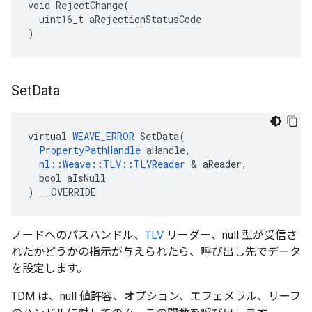
void RejectChange(

  uint16_t aRejectionStatusCode

)
Set
Data
virtual 
WEAVE_ERROR
 SetData(

PropertyPathHandle
 aHandle,

nl::Weave::TLV::TLVReader
 & aReader,

  bool aIsNull

) __OVERRIDE
ノードへのパスハンドル、
TLV
リーダー、null 型が受信さ
れたかどうかの指示が与えられたら、呼び出し先でデータ
を設定します。
TDM は、null 値許容、オプション、エフェメラル、リーフ