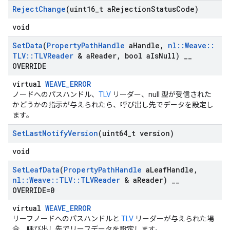
Reject
Change
(uint16
_
t a
Rejection
Status
Code)
void
Set
Data
(
Property
Path
Handle
a
Handle
,
nl
::
Weave
::
TLV
::
TLVReader
& a
Reader
,
bool a
Is
Null)
_
_
OVERRIDE
virtual
WEAVE_ERROR
ノードへのパスハンドル、
TLV
リーダー、null 型が受信された
かどうかの指示が与えられたら、呼び出し先でデータを設定し
ます。
Set
Last
Notify
Version
(uint64
_
t version)
void
Set
Leaf
Data
(
Property
Path
Handle
a
Leaf
Handle
,
nl
::
Weave
::
TLV
::
TLVReader
& a
Reader)
_
_
OVERRIDE=0
virtual
WEAVE_ERROR
リーフノードへのパスハンドルと
TLV
リーダーが与えられた場
合、呼び出し先でリーフデータを設定します。