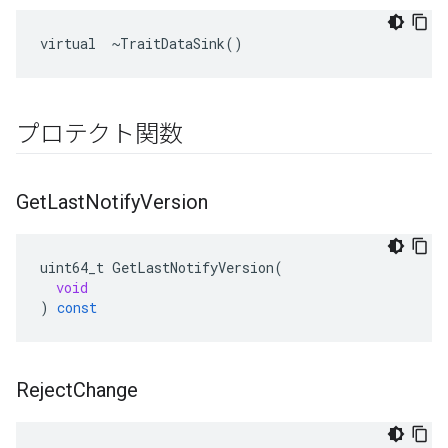
virtual  ~TraitDataSink()
プロテクト関数
Get
Last
Notify
Version
uint64_t
GetLastNotifyVersion
(
void
)
const
Reject
Change