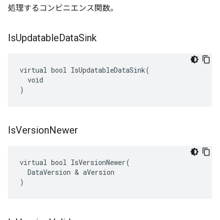
処理するコンビニエンス関数。
Is
Updatable
Data
Sink
virtual bool IsUpdatableDataSink(

  void

)
Is
Version
Newer
virtual bool IsVersionNewer(

  DataVersion & aVersion

)