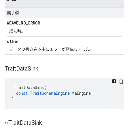
戻り値
WEAVE
_
NO
_
ERROR
成功時。
other
データの書き込み中にエラーが発生しました。
Trait
Data
Sink
TraitDataSink
(
const
TraitSchemaEngine
*
aEngine
)
~Trait
Data
Sink