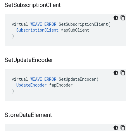
Set
Subscription
Client
virtual 
WEAVE_ERROR
 SetSubscriptionClient(

SubscriptionClient
 *apSubClient

)
Set
Update
Encoder
virtual 
WEAVE_ERROR
 SetUpdateEncoder(

UpdateEncoder
 *apEncoder

)
Store
Data
Element