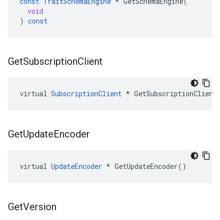
const
TraitSchemaEngine
*
GetSchemaEngine
(
void
)
const
Get
Subscription
Client
virtual 
SubscriptionClient
 * GetSubscriptionClient
Get
Update
Encoder
virtual 
UpdateEncoder
 * GetUpdateEncoder()
Get
Version