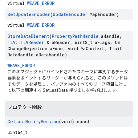
virtual
WEAVE_ERROR
Set
Update
Encoder
(
Update
Encoder
*ap
Encoder)
virtual
WEAVE_ERROR
Store
Data
Element
(
Property
Path
Handle
a
Handle
,
TLV
::
TLVReader
& a
Reader
,
uint8
_
t a
Flags
,
On
Change
Rejection a
Func
,
void *a
Context
,
Trait
Data
Handle a
Datahandle)
WEAVE_ERROR
このオブジェクトにバインドされたスキーマに準拠するデータ
要素をポイントするリーダーが与えられると、このメソッドは
そのデータを処理し、バッファ内のすべてのリーフ項目に対し
て以下の関連する SetLeafData 呼び出しを呼び出します。
プロテクト関数
Get
Last
Notify
Version
(void) const
uint64_t