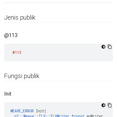
Jenis publik
@113
@113
Fungsi publik
Init
WEAVE_ERROR
Init
(
nl
::
Weave
::
TLV
::
TLVWriter
*
const
apWriter