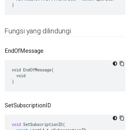
)
Fungsi yang dilindungi
End
Of
Message
void EndOfMessage(

  void

)
Set
Subscription
ID
void
SetSubscriptionID
(