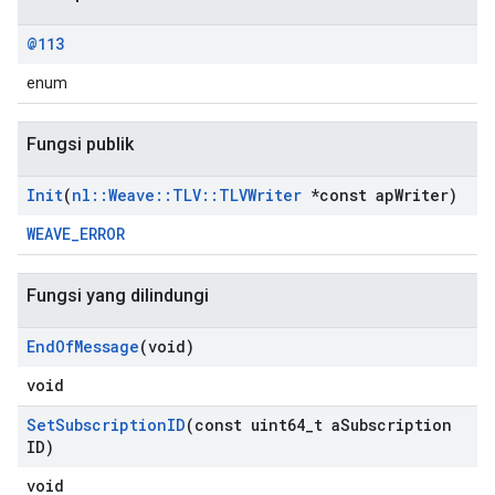
@113
enum
Fungsi publik
Init
(
nl
::
Weave
::
TLV
::
TLVWriter
*const ap
Writer)
WEAVE_ERROR
Fungsi yang dilindungi
End
Of
Message
(void)
void
Set
Subscription
ID
(const uint64
_
t a
Subscription
ID)
void