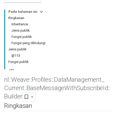
Pada halaman ini
Ringkasan
Inheritance
Jenis publik
Fungsi publik
Fungsi yang dilindungi
Jenis publik
@113
Fungsi publik
Id
nl
::
Weave
::
Profiles
::
Data
Management
_
Current
::
Base
Message
With
Subscribe
Id
::
Builder
Ringkasan