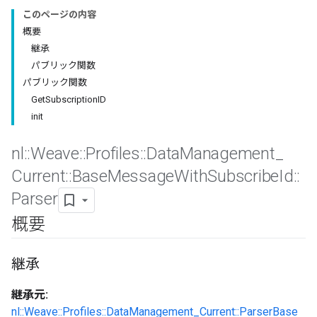
このページの内容
概要
継承
パブリック関数
パブリック関数
GetSubscriptionID
init
nl
::
Weave
::
Profiles
::
Data
Management
_
Current
::
Base
Message
With
Subscribe
Id
::
Parser
Id
概要
継承
継承元:
nl::Weave::Profiles::DataManagement_Current::ParserBase