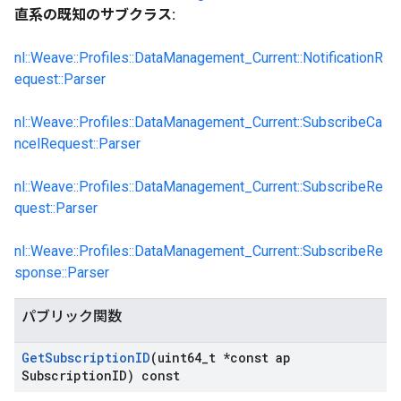
直系の既知のサブクラス:
nl::Weave::Profiles::DataManagement_Current::NotificationR
equest::Parser
nl::Weave::Profiles::DataManagement_Current::SubscribeCa
ncelRequest::Parser
nl::Weave::Profiles::DataManagement_Current::SubscribeRe
quest::Parser
nl::Weave::Profiles::DataManagement_Current::SubscribeRe
sponse::Parser
パブリック関数
Get
Subscription
ID
(uint64
_
t *const ap
Subscription
ID) const