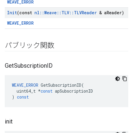
WEAVE_ERROR
Init
(const
nl
::
Weave
::
TLV
::
TLVReader
& a
Reader)
WEAVE_ERROR
パブリック関数
Get
Subscription
ID
WEAVE_ERROR
GetSubscriptionID
(
uint64_t
*
const
apSubscriptionID
)
const
init