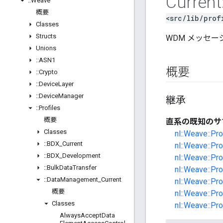
Current
::
Weave
概要
<src/lib/prof
Classes
Structs
WDM メッセ
Unions
::
ASN1
概要
::
Crypto
::
Device
Layer
::
Device
Manager
継承
::
Profiles
概要
直系の既知のサ
Classes
nl::Weave::P
::
BDX
_
Current
nl::Weave::Pr
::
BDX
_
Development
nl::Weave::Pr
::
Bulk
Data
Transfer
nl::Weave::Pr
::
Data
Management
_
Current
nl::Weave::Pr
概要
nl::Weave::Pr
Classes
nl::Weave::Pr
Always
Accept
Data