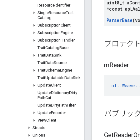
uint8
_
t a
Con
Resource
Identifier
*const ap
LVa
Single
Resource
Trait
Catalog
Parser
Base
(v
Subscription
Client
Subscription
Engine
Subscription
Handler
プロテク
Trait
Catalog
Base
Trait
Data
Sink
Trait
Data
Source
m
Reader
Trait
Schema
Engine
Trait
Updatable
Data
Sink
nl::Weave:
Update
Client
Update
Dictionary
Dirty
Path
Cut
Update
Dirty
Path
Filter
パブリッ
Update
Encoder
View
Client
Structs
Get
Reader
O
Unions