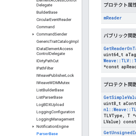
Element
Access
Control
プロテクト属
Delegate
Builder
Base
m
Reader
Circular
Event
Reader
Command
Command
Sender
パブリック関
Generic
Trait
Catalog
Impl
Get
Reader
On
T
IData
Element
Access
Control
Delegate
uint64
_
t a
Ta
Weave
::
TLV
::
IDirty
Path
Cut
*const ap
Rea
IPath
Filter
IWeave
Publisher
Lock
IWeave
WDMMutex
プロテクト関
List
Builder
Base
Get
Simple
Val
List
Parser
Base
uint8
_
t a
Con
Log
BDXUpload
nl
::
Weave
::
T
Logging
Configuration
TLVType
,
T *
Logging
Management
LValue) cons
Notification
Engine
Get
Unsigned
I
Parser
Base