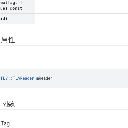
text
Tag
,
T
lue) const
oid)
ト属性
:TLV::TLVReader
 mReader
ク関数
n
Tag