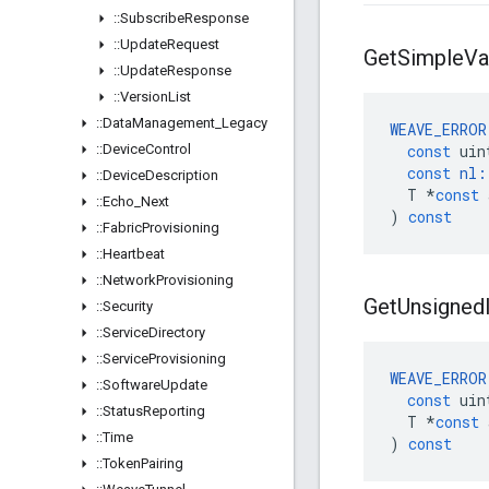
::
Subscribe
Response
::
Update
Request
Get
Simple
Va
::
Update
Response
::
Version
List
::
Data
Management
_
Legacy
WEAVE_ERROR
::
Device
Control
const
uin
const
nl
:
::
Device
Description
T
*
const
::
Echo
_
Next
)
const
::
Fabric
Provisioning
::
Heartbeat
::
Network
Provisioning
Get
Unsigned
::
Security
::
Service
Directory
::
Service
Provisioning
WEAVE_ERROR
::
Software
Update
const
uin
::
Status
Reporting
T
*
const
::
Time
)
const
::
Token
Pairing