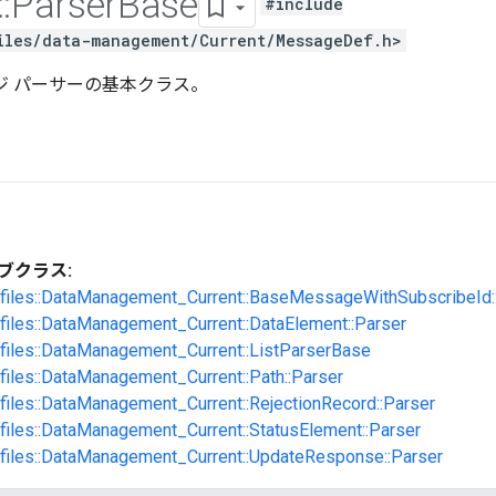
::
Parser
Base
#include
iles/data-management/Current/MessageDef.h>
ージ パーサーの基本クラス。
ブクラス:
rofiles::DataManagement_Current::BaseMessageWithSubscribeId:
ofiles::DataManagement_Current::DataElement::Parser
ofiles::DataManagement_Current::ListParserBase
ofiles::DataManagement_Current::Path::Parser
ofiles::DataManagement_Current::RejectionRecord::Parser
ofiles::DataManagement_Current::StatusElement::Parser
ofiles::DataManagement_Current::UpdateResponse::Parser