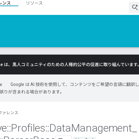
レンス
リソース
gle は、黒人コミュニティのための人種的公平の促進に取り組んでいます
Google は AI 技術を使用して、コンテンツをご希望の言語に翻訳
には誤りが含まれる場合があります。
ファレンス
ve
::
Profiles
::
Data
Management
_