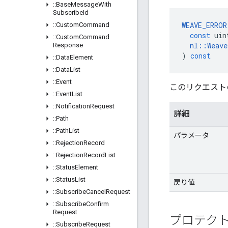
::
Base
Message
With
Subscribe
Id
WEAVE_ERROR
::
Custom
Command
const
uin
::
Custom
Command
nl
::
Weave
Response
)
const
::
Data
Element
::
Data
List
::
Event
このリクエストの
::
Event
List
::
Notification
Request
詳細
::
Path
::
Path
List
パラメータ
::
Rejection
Record
::
Rejection
Record
List
::
Status
Element
::
Status
List
戻り値
::
Subscribe
Cancel
Request
::
Subscribe
Confirm
Request
プロテク
::
Subscribe
Request