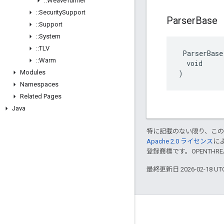
::
Weave
Tunnel
::
Security
Support
Parser
Base
::
Support
::
System
::
TLV
 ParserBase(
::
Warm
  void

Modules
)
Namespaces
Related Pages
Java
特に記載のない限り、こ
Apache 2.0 ライセンス
に
登録商標です。OPENTHR
最終更新日 2026-02-18 U
GitHub