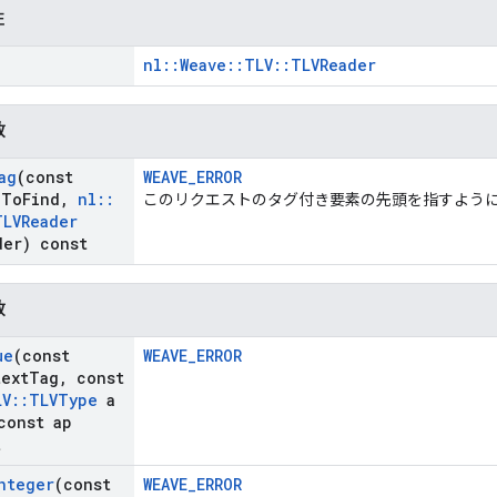
性
nl::Weave::TLV::TLVReader
数
ag
(const
WEAVE_ERROR
g
To
Find
,
nl
::
このリクエストのタグ付き要素の先頭を指すように、T
TLVReader
der) const
数
ue
(const
WEAVE_ERROR
text
Tag
,
const
LV
::
TLVType
a
const ap
t
nteger
(const
WEAVE_ERROR