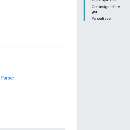
GetUnsignedInte
ger
ParserBase
:Parser