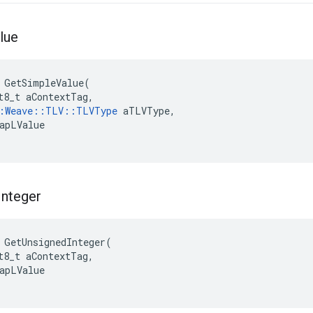
lue
GetSimpleValue
(
t8_t
aContextTag
,
:
Weave
::
TLV
::
TLVType
aTLVType
,
apLValue
Integer
GetUnsignedInteger
(
t8_t
aContextTag
,
apLValue