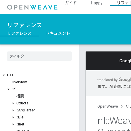
ガイド
Happy
リファ
リファレンス
リファレンス
ドキュメント
Goo
C++
Overview
ます。AI 翻訳
::
nl
概要
Structs
OpenWeave
リ
::
Arg
Parser
nl
::
Wea
::
Ble
::
Inet