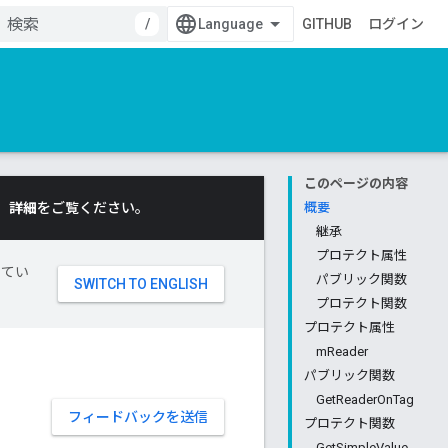
/
GITHUB
ログイン
このページの内容
。
詳細
をご覧ください。
概要
継承
プロテクト属性
してい
パブリック関数
プロテクト関数
プロテクト属性
mReader
パブリック関数
GetReaderOnTag
フィードバックを送信
プロテクト関数
GetSimpleValue