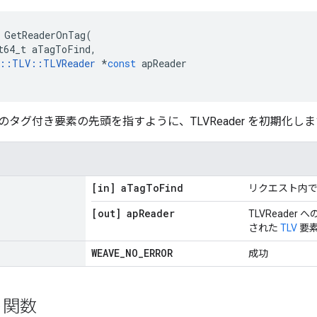
GetReaderOnTag
(
t64_t
aTagToFind
,
::
TLV
::
TLVReader
*
const
apReader
タグ付き要素の先頭を指すように、TLVReader を初期化しま
[in] a
Tag
To
Find
リクエスト内
[out] ap
Reader
TLVReade
された
TLV
要
WEAVE
_
NO
_
ERROR
成功
ト関数