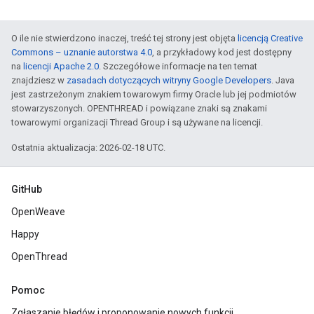
O ile nie stwierdzono inaczej, treść tej strony jest objęta
licencją Creative
Commons – uznanie autorstwa 4.0
, a przykładowy kod jest dostępny
na
licencji Apache 2.0
. Szczegółowe informacje na ten temat
znajdziesz w
zasadach dotyczących witryny Google Developers
. Java
jest zastrzeżonym znakiem towarowym firmy Oracle lub jej podmiotów
stowarzyszonych. OPENTHREAD i powiązane znaki są znakami
towarowymi organizacji Thread Group i są używane na licencji.
Ostatnia aktualizacja: 2026-02-18 UTC.
GitHub
OpenWeave
Happy
OpenThread
Pomoc
Zgłaszanie błędów i proponowanie nowych funkcji