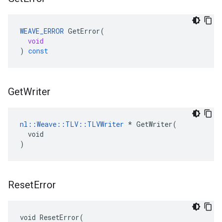
WEAVE_ERROR
GetError
(
void
)
const
Get
Writer
nl::Weave::TLV::TLVWriter
 * GetWriter(

  void

)
Reset
Error
void ResetError(
