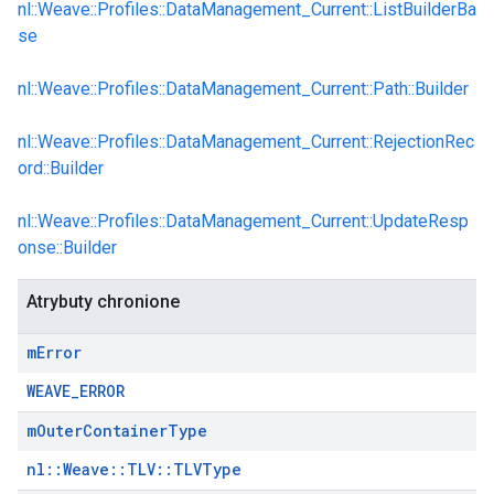
nl::Weave::Profiles::DataManagement_Current::ListBuilderBa
se
nl::Weave::Profiles::DataManagement_Current::Path::Builder
nl::Weave::Profiles::DataManagement_Current::RejectionRec
ord::Builder
nl::Weave::Profiles::DataManagement_Current::UpdateResp
onse::Builder
Id
Atrybuty chronione
m
Error
WEAVE_ERROR
m
Outer
Container
Type
nl::Weave::TLV::TLVType