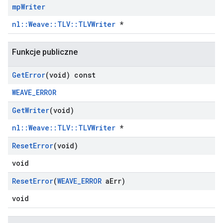
mp
Writer
nl::Weave::TLV::TLVWriter
*
Funkcje publiczne
Get
Error
(void) const
WEAVE_ERROR
Get
Writer
(void)
nl::Weave::TLV::TLVWriter
*
Reset
Error
(void)
void
Reset
Error
(
WEAVE
_
ERROR
a
Err)
void