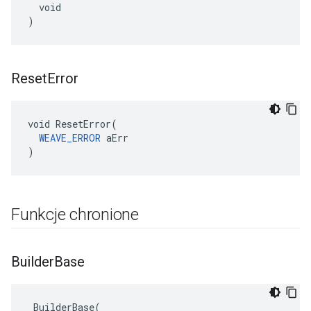
  void

)
Reset
Error
void ResetError(

WEAVE_ERROR
 aErr

)
Funkcje chronione
Builder
Base
 BuilderBase(
