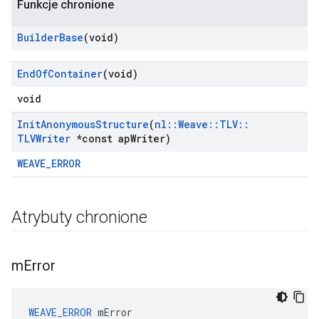
Funkcje chronione
Builder
Base
(void)
End
Of
Container
(void)
void
Init
Anonymous
Structure
(
nl
::
Weave
::
TLV
::
TLVWriter
*const ap
Writer)
WEAVE_ERROR
Atrybuty chronione
m
Error
WEAVE_ERROR
 mError