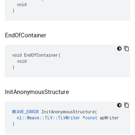
  void

)
End
Of
Container
void EndOfContainer(

  void

)
Init
Anonymous
Structure
WEAVE_ERROR
InitAnonymousStructure
(
nl
::
Weave
::
TLV
::
TLVWriter
*
const
apWriter
)