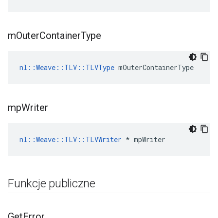
m
Outer
Container
Type
nl::Weave::TLV::TLVType
 mOuterContainerType
mp
Writer
nl::Weave::TLV::TLVWriter
 * mpWriter
Funkcje publiczne
Get
Error