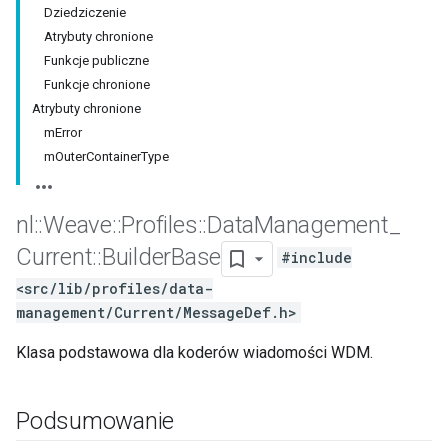
Dziedziczenie
Atrybuty chronione
Funkcje publiczne
Funkcje chronione
Atrybuty chronione
mError
mOuterContainerType
nl
::
Weave
::
Profiles
::
Data
Management
_
Current
::
Builder
Base
#include
<src/lib/profiles/data-
management/Current/MessageDef.h>
Klasa podstawowa dla koderów wiadomości WDM.
Podsumowanie