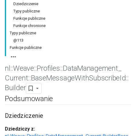
Dziedziczenie
Typy publiczne
Funkcje publiczne
Funkcje chronione
Typy publiczne
@113
Funkcje publiczne
nl
::
Weave
::
Profiles
::
Data
Management
_
Current
::
Base
Message
With
Subscribe
Id
::
Builder
Id
Podsumowanie
Dziedziczenie
Dziedziczy z: