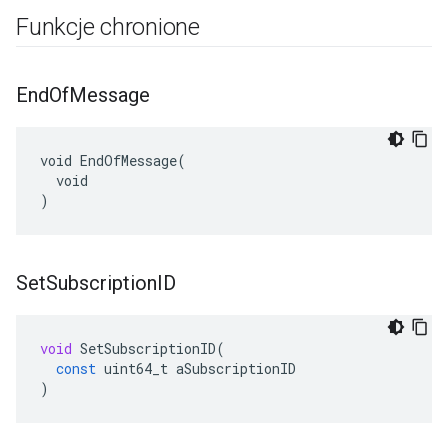
Funkcje chronione
End
Of
Message
void EndOfMessage(

  void

)
Set
Subscription
ID
void
SetSubscriptionID
(
const
uint64_t
aSubscriptionID
)