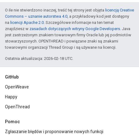
O ile nie stwierdzono inaczej, treść tej strony jest objęta
licencją Creative
Commons – uznanie autorstwa 4.0
, a przykładowy kod jest dostępny
na
licencji Apache 2.0
. Szczegółowe informacje na ten temat
znajdziesz w
zasadach dotyczących witryny Google Developers
. Java
jest zastrzeżonym znakiem towarowym firmy Oracle lub jej podmiotów
stowarzyszonych. OPENTHREAD i powiązane znaki są znakami
towarowymi organizacji Thread Group i są używane na licencji.
Ostatnia aktualizacja: 2026-02-18 UTC.
GitHub
OpenWeave
Happy
OpenThread
Pomoc
Zgłaszanie błędów i proponowanie nowych funkcji