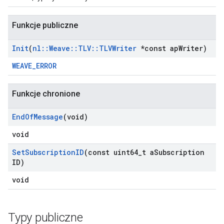
Funkcje publiczne
Init
(
nl
::
Weave
::
TLV
::
TLVWriter
*const ap
Writer)
WEAVE_ERROR
Funkcje chronione
End
Of
Message
(void)
void
Set
Subscription
ID
(const uint64
_
t a
Subscription
ID)
void
Typy publiczne