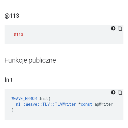
@113
@113
Funkcje publiczne
Init
WEAVE_ERROR
Init
(
nl
::
Weave
::
TLV
::
TLVWriter
*
const
apWriter
)