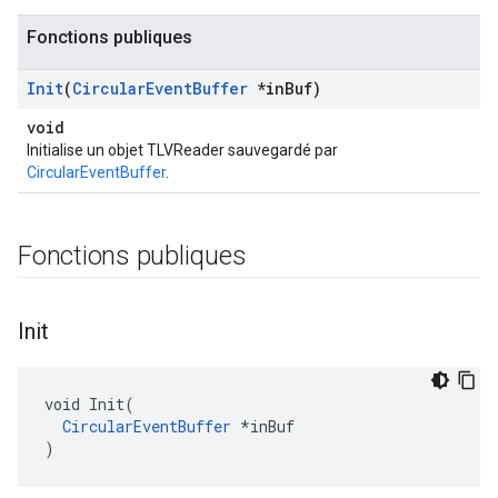
Fonctions publiques
Init
(
Circular
Event
Buffer
*in
Buf)
void
Initialise un objet TLVReader sauvegardé par
CircularEventBuffer
.
Fonctions publiques
Init
void Init(

Id
CircularEventBuffer
 *inBuf

)