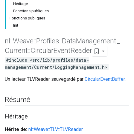
Héritage
Fonctions publiques
Fonctions publiques
Init
nl
::
Weave
::
Profiles
::
Data
Management
_
Current
::
Circular
Event
Reader
#include <src/lib/profiles/data-
management/Current/LoggingManagement.h>
Un lecteur TLVReader sauvegardé par
CircularEventBuffer
.
Résumé
Héritage
Hérite de:
nl::Weave::TLV::TLVReader