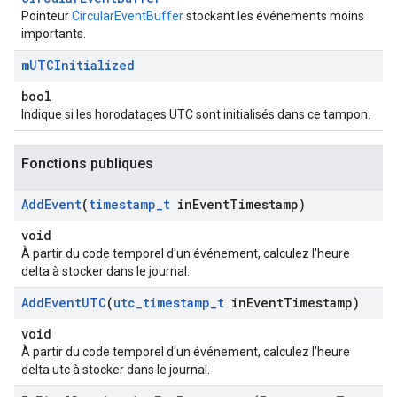
Pointeur
CircularEventBuffer
stockant les événements moins
importants.
m
UTCInitialized
bool
Indique si les horodatages UTC sont initialisés dans ce tampon.
Fonctions publiques
Add
Event
(
timestamp
_
t
in
Event
Timestamp)
void
À partir du code temporel d'un événement, calculez l'heure
delta à stocker dans le journal.
Add
Event
UTC
(
utc
_
timestamp
_
t
in
Event
Timestamp)
void
À partir du code temporel d'un événement, calculez l'heure
delta utc à stocker dans le journal.