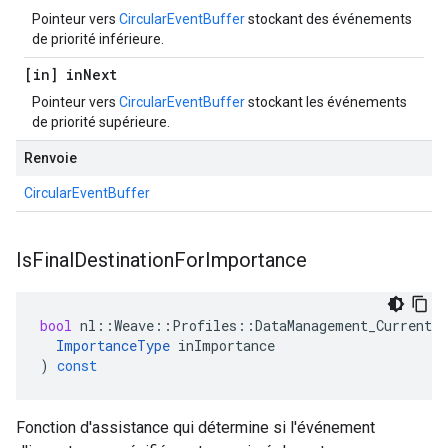
Pointeur vers
CircularEventBuffer
stockant des événements
de priorité inférieure.
[in] in
Next
Pointeur vers
CircularEventBuffer
stockant les événements
de priorité supérieure.
Renvoie
CircularEventBuffer
Is
Final
Destination
For
Importance
bool
nl
::
Weave
::
Profiles
::
DataManagement_Current
:
ImportanceType
inImportance
)
const
Fonction d'assistance qui détermine si l'événement