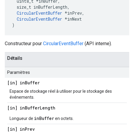
  uint8_t *inBuffer,

  size_t inBufferLength,

CircularEventBuffer
 *inPrev,

CircularEventBuffer
 *inNext

)
Constructeur pour
CircularEventBuffer
(API interne).
Détails
Paramètres
[in] in
Buffer
Espace de stockage réel à utiliser pour le stockage des
événements.
[in] in
Buffer
Length
inBuffer
Longueur de
en octets.
[in] in
Prev