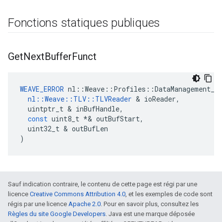
Fonctions statiques publiques
Get
Next
Buffer
Funct
WEAVE_ERROR
nl
::
Weave
::
Profiles
::
DataManagement_C
nl
::
Weave
::
TLV
::
TLVReader
&
ioReader
,
uintptr_t
&
inBufHandle
,
const
uint8_t
*&
outBufStart
,
uint32_t
&
outBufLen
)
Sauf indication contraire, le contenu de cette page est régi par une
licence
Creative Commons Attribution 4.0
, et les exemples de code sont
régis par une licence
Apache 2.0
. Pour en savoir plus, consultez les
Règles du site Google Developers
. Java est une marque déposée