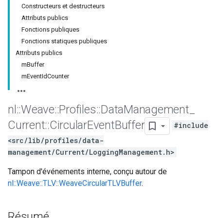
Constructeurs et destructeurs
Attributs publics
Fonctions publiques
Fonctions statiques publiques
Attributs publics
mBuffer
mEventIdCounter
nl
::
Weave
::
Profiles
::
Data
Management
_
Current
::
Circular
Event
Buffer
#include
<src/lib/profiles/data-
management/Current/LoggingManagement.h>
Tampon d'événements interne, conçu autour de
nl::Weave::TLV::WeaveCircularTLVBuffer
.
Résumé