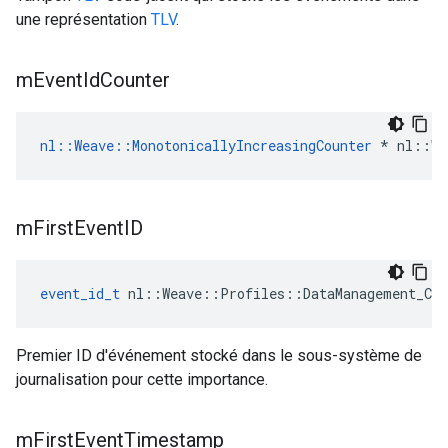
une représentation
TLV
.
m
Event
Id
Counter
nl::Weave::MonotonicallyIncreasingCounter
 * nl::We
m
First
Event
ID
event_id_t
 nl::Weave::Profiles::DataManagement_Cur
Premier ID d'événement stocké dans le sous-système de
journalisation pour cette importance.
m
First
Event
Timestamp