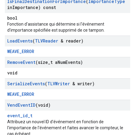
Is
Final
Destination
For
Importance
(
Importance
Type
in
Importance) const
bool
Fonction d'assistance qui détermine si l'événement
d'importance spécifiée est supprimé de ce tampon.
Load
Events
(
TLVReader
& reader)
WEAVE_ERROR
Remove
Event
(size
_
t a
Num
Events)
void
Serialize
Events
(
TLVWriter
& writer)
WEAVE_ERROR
Vend
Event
ID
(void)
event_id_t
Attribuez un nouvel ID d'événement en fonction de
l'importance de l'événement et faites avancer le compteur, le
cas échéant.