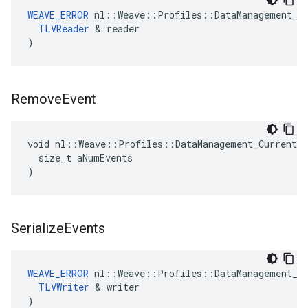
WEAVE_ERROR
 nl::Weave::Profiles::DataManagement_Cu
TLVReader
 & reader

)
Remove
Event
void nl::Weave::Profiles::DataManagement_Current::
  size_t aNumEvents

)
Serialize
Events
WEAVE_ERROR
 nl::Weave::Profiles::DataManagement_Cu
TLVWriter
 & writer

)