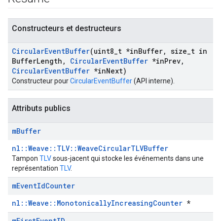
Constructeurs et destructeurs
Circular
Event
Buffer
(uint8
_
t *in
Buffer
,
size
_
t in
Buffer
Length
,
Circular
Event
Buffer
*in
Prev
,
Circular
Event
Buffer
*in
Next)
Constructeur pour
CircularEventBuffer
(API interne).
Attributs publics
Id
m
Buffer
nl::Weave::TLV::WeaveCircularTLVBuffer
Tampon
TLV
sous-jacent qui stocke les événements dans une
représentation
TLV
.
m
Event
Id
Counter
nl::Weave::MonotonicallyIncreasingCounter
*
m
First
Event
ID