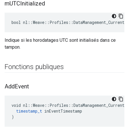
m
UTCInitialized
bool nl::Weave::Profiles::DataManagement_Current:
Indique si les horodatages UTC sont initialisés dans ce
tampon.
Fonctions publiques
Add
Event
void nl::Weave::Profiles::DataManagement_Current::
timestamp_t
 inEventTimestamp

)