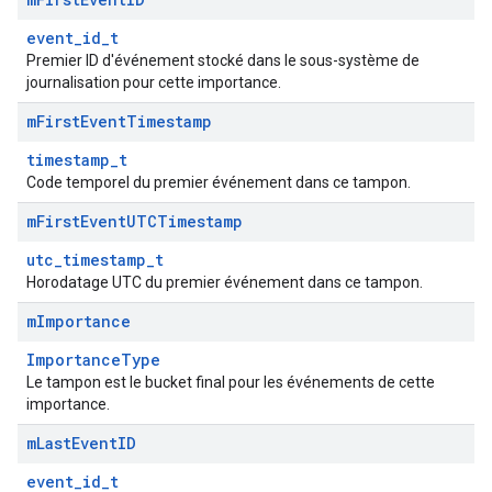
event_id_t
Premier ID d'événement stocké dans le sous-système de
journalisation pour cette importance.
m
First
Event
Timestamp
timestamp_t
Code temporel du premier événement dans ce tampon.
m
First
Event
UTCTimestamp
utc_timestamp_t
Horodatage UTC du premier événement dans ce tampon.
m
Importance
ImportanceType
Le tampon est le bucket final pour les événements de cette
importance.
m
Last
Event
ID
event_id_t