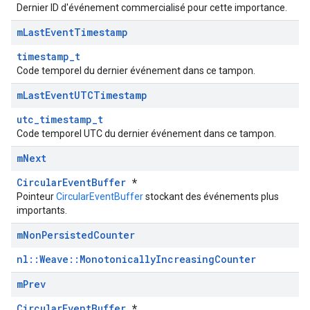
Dernier ID d'événement commercialisé pour cette importance.
m
Last
Event
Timestamp
timestamp_t
Code temporel du dernier événement dans ce tampon.
m
Last
Event
UTCTimestamp
utc_timestamp_t
Code temporel UTC du dernier événement dans ce tampon.
m
Next
CircularEventBuffer
*
Pointeur
CircularEventBuffer
stockant des événements plus
importants.
m
Non
Persisted
Counter
nl::Weave::MonotonicallyIncreasingCounter
m
Prev
CircularEventBuffer
*