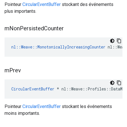
Pointeur
CircularEventBuffer
stockant des événements
plus importants.
m
Non
Persisted
Counter
nl::Weave::MonotonicallyIncreasingCounter
 nl::Weav
m
Prev
CircularEventBuffer
 * nl::Weave::Profiles::DataMan
Pointeur
CircularEventBuffer
stockant les événements
moins importants.