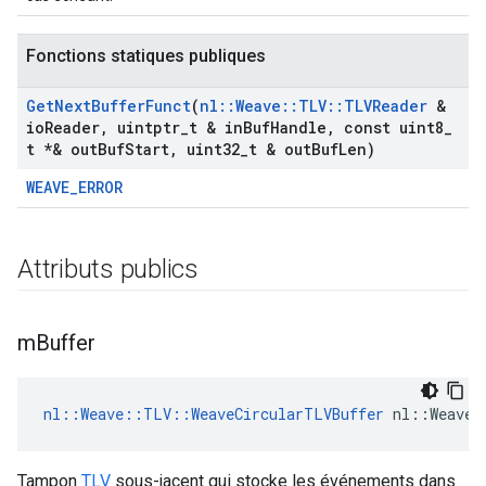
Fonctions statiques publiques
Get
Next
Buffer
Funct
(
nl
::
Weave
::
TLV
::
TLVReader
&
io
Reader
,
uintptr
_
t & in
Buf
Handle
,
const uint8
_
t *& out
Buf
Start
,
uint32
_
t & out
Buf
Len)
WEAVE_ERROR
Attributs publics
m
Buffer
nl::Weave::TLV::WeaveCircularTLVBuffer
 nl::Weave:
Tampon
TLV
sous-jacent qui stocke les événements dans