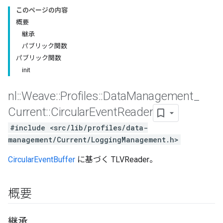
このページの内容
概要
継承
パブリック関数
パブリック関数
init
nl
::
Weave
::
Profiles
::
Data
Management
_
Current
::
Circular
Event
Reader
#include <src/lib/profiles/data-
management/Current/LoggingManagement.h>
CircularEventBuffer
に基づく TLVReader。
概要
継承