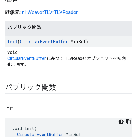
継承元:
nl::Weave::TLV::TLVReader
パブリック関数
Init
(
Circular
Event
Buffer
*in
Buf)
void
CircularEventBuffer
に基づく TLVReader オブジェクトを初期
化します。
パブリック関数
init
Id
void Init(

CircularEventBuffer
 *inBuf
