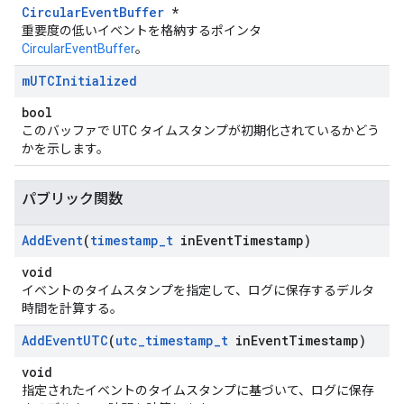
CircularEventBuffer
*
重要度の低いイベントを格納するポインタ
CircularEventBuffer
。
m
UTCInitialized
bool
このバッファで UTC タイムスタンプが初期化されているかどう
かを示します。
パブリック関数
Add
Event
(
timestamp
_
t
in
Event
Timestamp)
void
イベントのタイムスタンプを指定して、ログに保存するデルタ
時間を計算する。
Add
Event
UTC
(
utc
_
timestamp
_
t
in
Event
Timestamp)
void
指定されたイベントのタイムスタンプに基づいて、ログに保存