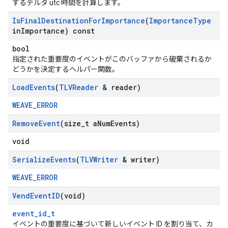
するデルタ utc 時間を計算します。
Is
Final
Destination
For
Importance
(
Importance
Type
in
Importance) const
bool
指定された重要度のイベントがこのバッファから破棄されるか
どうかを決定するヘルパー関数。
Load
Events
(
TLVReader
& reader)
WEAVE_ERROR
Remove
Event
(size
_
t a
Num
Events)
void
Serialize
Events
(
TLVWriter
& writer)
WEAVE_ERROR
Vend
Event
ID
(void)
event_id_t
イベントの重要度に基づいて新しいイベント ID を割り当て、カ