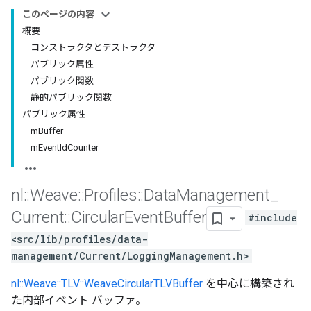
このページの内容
概要
コンストラクタとデストラクタ
パブリック属性
パブリック関数
静的パブリック関数
パブリック属性
mBuffer
mEventIdCounter
nl
::
Weave
::
Profiles
::
Data
Management
_
Current
::
Circular
Event
Buffer
#include
<src/lib/profiles/data-
management/Current/LoggingManagement.h>
nl::Weave::TLV::WeaveCircularTLVBuffer
を中心に構築され
た内部イベント バッファ。