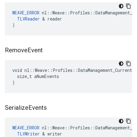
WEAVE_ERROR
 nl::Weave::Profiles::DataManagement_Cu
TLVReader
 & reader

)
Remove
Event
void nl::Weave::Profiles::DataManagement_Current::
  size_t aNumEvents

)
Serialize
Events
WEAVE_ERROR
 nl::Weave::Profiles::DataManagement_Cu
TLVWriter
 & writer
