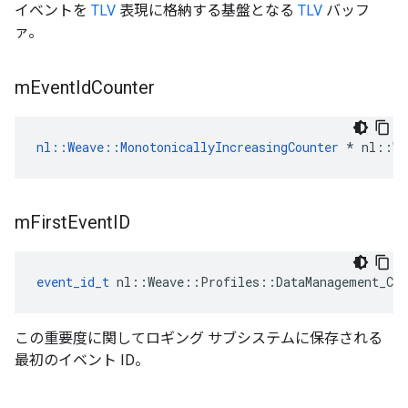
イベントを
TLV
表現に格納する基盤となる
TLV
バッフ
ァ。
m
Event
Id
Counter
nl::Weave::MonotonicallyIncreasingCounter
 * nl::We
m
First
Event
ID
event_id_t
 nl::Weave::Profiles::DataManagement_Cur
この重要度に関してロギング サブシステムに保存される
最初のイベント ID。