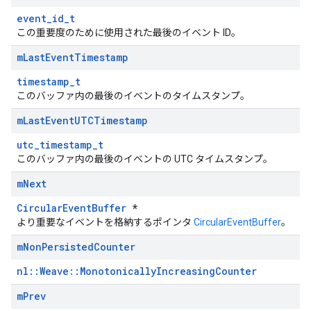
event_id_t
この重要度のために使用された最後のイベント ID。
m
Last
Event
Timestamp
timestamp_t
このバッファ内の最後のイベントのタイムスタンプ。
m
Last
Event
UTCTimestamp
utc_timestamp_t
このバッファ内の最後のイベントの UTC タイムスタンプ。
m
Next
CircularEventBuffer
*
より重要なイベントを格納するポインタ
CircularEventBuffer
。
m
Non
Persisted
Counter
nl::Weave::MonotonicallyIncreasingCounter
m
Prev