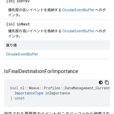
[in] in
Prev
優先度の低いイベントを格納する
CircularEventBuffer
へのポ
インタ。
[in] in
Next
優先度の高いイベントを格納する
CircularEventBuffer
へのポ
インタ。
戻り値
CircularEventBuffer
Is
Final
Destination
For
Importance
bool
nl
::
Weave
::
Profiles
::
DataManagement_Current
:
ImportanceType
inImportance
)
const
指定された重要度のイベントがこのバッファから破棄され