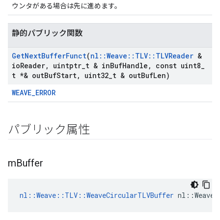
ウンタがある場合は先に進めます。
静的パブリック関数
Get
Next
Buffer
Funct
(
nl
::
Weave
::
TLV
::
TLVReader
&
io
Reader
,
uintptr
_
t & in
Buf
Handle
,
const uint8
_
t *& out
Buf
Start
,
uint32
_
t & out
Buf
Len)
WEAVE_ERROR
パブリック属性
m
Buffer
nl::Weave::TLV::WeaveCircularTLVBuffer
 nl::Weave: