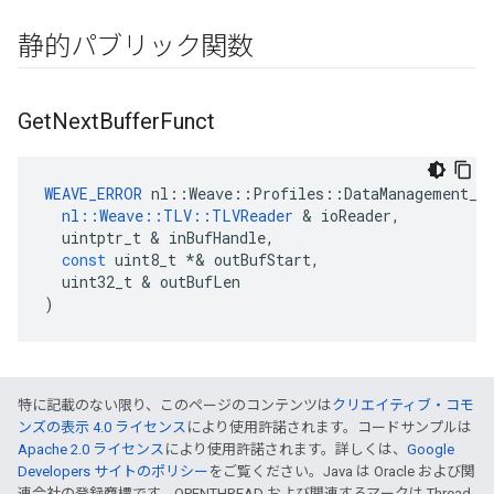
静的パブリック関数
Get
Next
Buffer
Funct
WEAVE_ERROR
nl
::
Weave
::
Profiles
::
DataManagement_C
nl
::
Weave
::
TLV
::
TLVReader
&
ioReader
,
uintptr_t
&
inBufHandle
,
const
uint8_t
*&
outBufStart
,
uint32_t
&
outBufLen
)
特に記載のない限り、このページのコンテンツは
クリエイティブ・コモ
ンズの表示 4.0 ライセンス
により使用許諾されます。コードサンプルは
Apache 2.0 ライセンス
により使用許諾されます。詳しくは、
Google
Developers サイトのポリシー
をご覧ください。Java は Oracle および関
連会社の登録商標です。OPENTHREAD および関連するマークは Thread