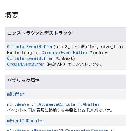
概要
コンストラクタとデストラクタ
Circular
Event
Buffer
(uint8
_
t *in
Buffer
,
size
_
t in
Buffer
Length
,
Circular
Event
Buffer
*in
Prev
,
Circular
Event
Buffer
*in
Next)
CircularEventBuffer
（内部 API）のコンストラクタ。
Id
パブリック属性
m
Buffer
nl::Weave::TLV::WeaveCircularTLVBuffer
イベントを
TLV
表現に格納する基盤となる
TLV
バッファ。
m
Event
Id
Counter
nl::Weave::MonotonicallyIncreasingCounter
*