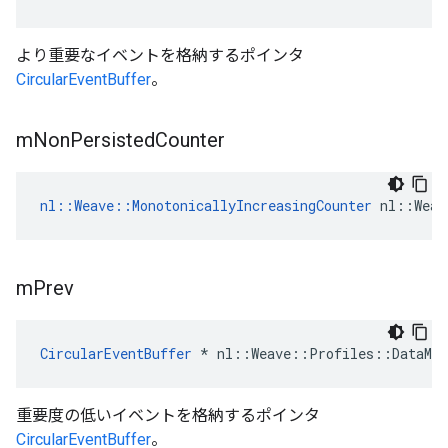
より重要なイベントを格納するポインタ
CircularEventBuffer
。
m
Non
Persisted
Counter
nl::Weave::MonotonicallyIncreasingCounter
 nl::Weav
m
Prev
CircularEventBuffer
 * nl::Weave::Profiles::DataMan
重要度の低いイベントを格納するポインタ
CircularEventBuffer
。