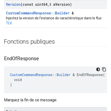
Version
(const uint64
_
t a
Version)
CustomCommandResponse::Builder
&
Injectez la version de l'instance de caractéristique dans le flux
TLV
.
Fonctions publiques
End
Of
Response
CustomCommandResponse::Builder
 & EndOfResponse(

  void

)
Marquez la fin de ce message.