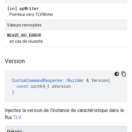
[in] ap
Writer
Pointeur vers TLVWriter
Valeurs renvoyées
WEAVE
_
NO
_
ERROR
en cas de réussite
Version
CustomCommandResponse
::
Builder
&
Version
(
const
uint64_t
aVersion
)
Injectez la version de l'instance de caractéristique dans le
flux
TLV
.
Détails