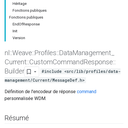
Héritage
Fonctions publiques
Fonctions publiques
EndOfResponse
Init
Version
nl
::
Weave
::
Profiles
::
Data
Management
_
Current
::
Custom
Command
Response
::
Builder
#include <src/lib/profiles/data-
management/Current/MessageDef.h>
Id
Définition de l'encodeur de réponse
command
personnalisée WDM.
Résumé