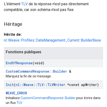
L'élément
TLV
de la réponse n'est pas directement
compatible, car son schéma n'est pas fixe.
Héritage
Hérite de:
nl::Weave::Profiles::DataManagement_Current::BuilderBase
Fonctions publiques
End
Of
Response
(void)
CustomCommandResponse::Builder
&
Marquez la fin de ce message.
Init
(
nl
::
Weave
::
TLV
::
TLVWriter
*const ap
Writer)
WEAVE_ERROR
Initialisez
CustomCommandResponse::Builder
pour écrire dans
un flux
TLV
.