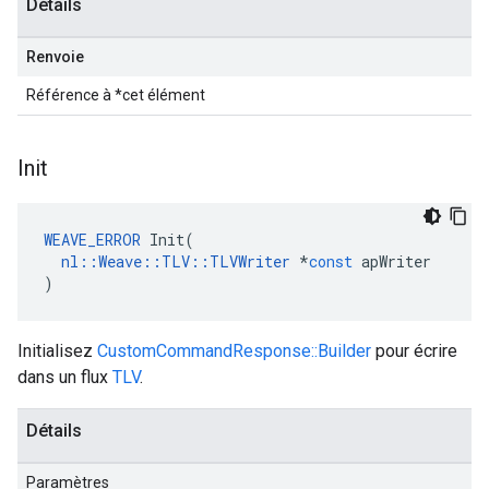
Détails
Renvoie
Référence à *cet élément
Init
WEAVE_ERROR
Init
(
nl
::
Weave
::
TLV
::
TLVWriter
*
const
apWriter
)
Initialisez
CustomCommandResponse::Builder
pour écrire
dans un flux
TLV
.
Détails
Paramètres