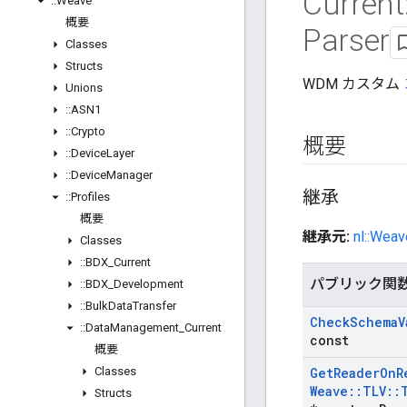
Current
::
Weave
概要
Parser
Classes
Structs
WDM カスタム
Unions
::
ASN1
::
Crypto
概要
::
Device
Layer
::
Device
Manager
継承
::
Profiles
概要
継承元:
nl::Weav
Classes
::
BDX
_
Current
パブリック関
::
BDX
_
Development
::
Bulk
Data
Transfer
Check
Schema
V
::
Data
Management
_
Current
const
概要
Classes
Get
Reader
On
R
Weave
::
TLV
::
Structs