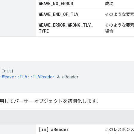
WEAVE
_
NO
_
ERROR
成功
WEAVE
_
END
_
OF
_
TLV
そのような要
WEAVE
_
ERROR
_
WRONG
_
TLV
_
そのような要
TYPE
場合
Init
(
:
Weave
::
TLV
::
TLVReader
&
aReader
r を使用してパーサー オブジェクトを初期化します。
[in] a
Reader
このレスポンスの