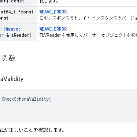
der) const
化します。
int64
_
t *const
WEAVE_ERROR
onst
このレスポンスでトレイト インスタンスのバージ
l
::
Weave
::
WEAVE_ERROR
er
& a
Reader)
TLVReader を使用してパーサー オブジェクトを
ク関数
a
Validity
CheckSchemaValidity
(
式が正しいことを確認します。