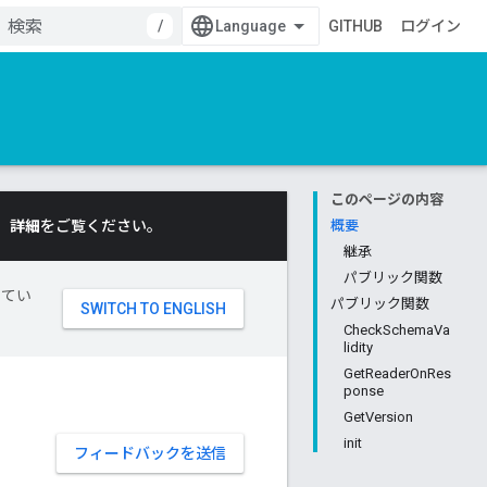
/
GITHUB
ログイン
このページの内容
。
詳細
をご覧ください。
概要
継承
パブリック関数
してい
パブリック関数
CheckSchemaVa
lidity
GetReaderOnRes
ponse
GetVersion
init
フィードバックを送信