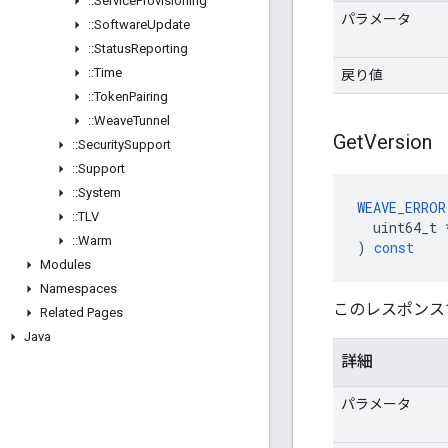
::
Service
Provisioning
パラメータ
::
Software
Update
::
Status
Reporting
::
Time
戻り値
::
Token
Pairing
::
Weave
Tunnel
Get
Version
::
Security
Support
::
Support
::
System
WEAVE_ERROR
::
TLV
uint64_t
::
Warm
)
const
Modules
Namespaces
このレスポンス
Related Pages
Java
詳細
パラメータ