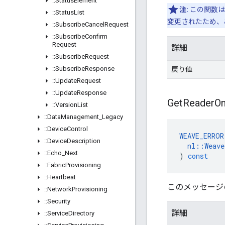
::
Status
Element
注:
この関数は
::
Status
List
変更されたため、
::
Subscribe
Cancel
Request
::
Subscribe
Confirm
Request
詳細
::
Subscribe
Request
::
Subscribe
Response
戻り値
::
Update
Request
::
Update
Response
Get
Reader
O
::
Version
List
::
Data
Management
_
Legacy
::
Device
Control
WEAVE_ERROR
::
Device
Description
nl
::
Weave
::
Echo
_
Next
)
const
::
Fabric
Provisioning
::
Heartbeat
このメッセージの
::
Network
Provisioning
::
Security
詳細
::
Service
Directory