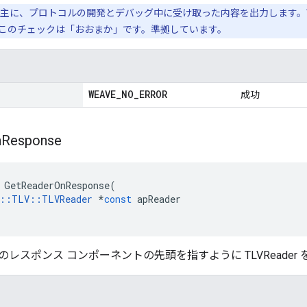
主に、プロトコルの開発とデバッグ中に受け取った内容を出力します。WDM
このチェックは「おおまか」です。準拠しています。
WEAVE
_
NO
_
ERROR
成功
n
Response
GetReaderOnResponse
(
::
TLV
::
TLVReader
*
const
apReader
レスポンス コンポーネントの先頭を指すように TLVReader