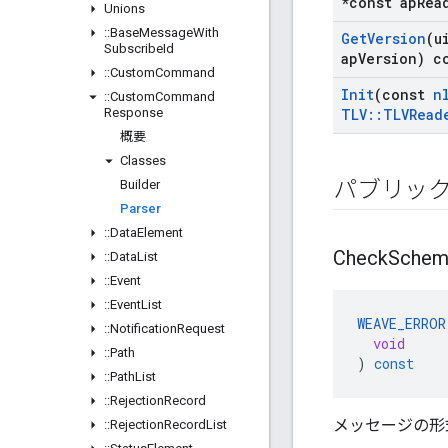
*const ap
Rea
Unions
::
Base
Message
With
Get
Version
(u
Subscribe
Id
ap
Version) c
::
Custom
Command
Init
(const
n
::
Custom
Command
Response
TLV
::
TLVRead
概要
Classes
パブリッ
Builder
Parser
::
Data
Element
Check
Schem
::
Data
List
::
Event
::
Event
List
WEAVE_ERROR
::
Notification
Request
void
::
Path
)
const
::
Path
List
::
Rejection
Record
メッセージの形
::
Rejection
Record
List