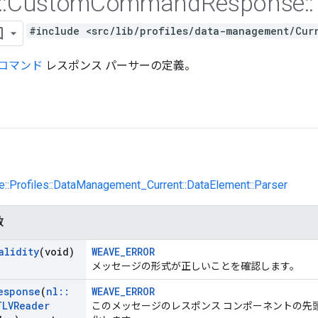
::
Custom
Command
Response
::
#include <src/lib/profiles/data-management/Cur
コマンド
レスポンス パーサーの定義。
e::Profiles::DataManagement_Current::DataElement::Parser
数
alidity
(void)
WEAVE_ERROR
メッセージの形式が正しいことを確認します。
esponse
(
nl
::
WEAVE_ERROR
TLVReader
このメッセージのレスポンス コンポーネントの先頭を指