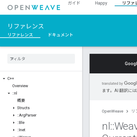
ガイド
Happy
リファ
リファレンス
リファレンス
ドキュメント
Goo
C++
Overview
ます。AI 翻訳
::
nl
概要
Structs
OpenWeave
リ
::
Arg
Parser
nl
::
Wea
::
Ble
::
Inet