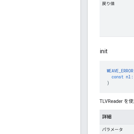
戻り値
init
WEAVE_ERROR
const
nl
:
)
TLVReade
詳細
パラメータ