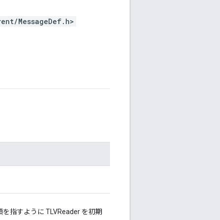
rent/MessageDef.h>
すように TLVReader を初期