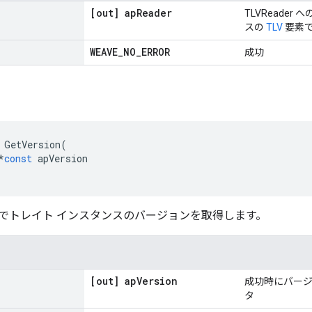
[out] ap
Reader
TLVReade
スの
TLV
要素
WEAVE
_
NO
_
ERROR
成功
GetVersion
(
*
const
apVersion
でトレイト インスタンスのバージョンを取得します。
[out] ap
Version
成功時にバー
タ