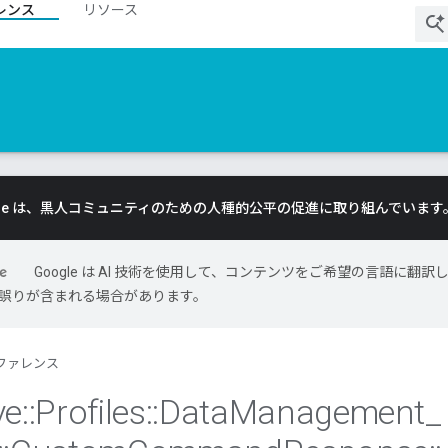
レンス
リソース
gle は、黒人コミュニティのための人種的公平の促進に取り組んでいます
Google は AI 技術を使用して、コンテンツをご希望の言語に翻訳
には誤りが含まれる場合があります。
ファレンス
ve
::
Profiles
::
Data
Management
_