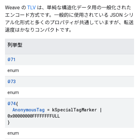
Weave の
TLV
は、単純な構造化データ用の一般化された
エンコード方式です。一般的に使用されている JSON シリ
アル化形式と多くのプロパティが共通していますが、転送
速度はかなりコンパクトです。
列挙型
@71
enum
@73
enum
@74
{
Anonymous
Tag
= k
Special
Tag
Marker
|
0x00000000FFFFFFFFULL
}
enum