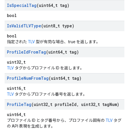
Is
Special
Tag
(uint64
_
t tag)
bool
Is
Valid
TLVType
(uint8
_
t type)
bool
指定された
TLV
型が有効な場合、true を返します。
Profile
Id
From
Tag
(uint64
_
t tag)
uint32_t
TLV
タグからプロファイル ID を返します。
Profile
Num
From
Tag
(uint64
_
t tag)
uint16_t
TLV
タグからプロファイル番号を返します。
Profile
Tag
(uint32
_
t profile
Id
,
uint32
_
t tag
Num)
uint64_t
プロファイル ID とタグ番号から、プロファイル固有の
TLV
タグ
の API 表現を生成します。