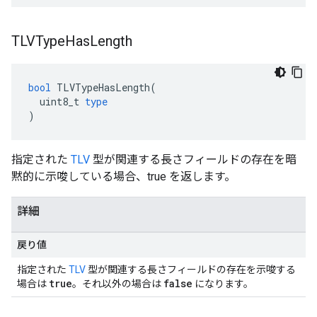
TLVType
Has
Length
bool
TLVTypeHasLength
(
uint8_t
type
)
指定された
TLV
型が関連する長さフィールドの存在を暗
黙的に示唆している場合、true を返します。
詳細
戻り値
指定された
TLV
型が関連する長さフィールドの存在を示唆する
true
false
場合は
。それ以外の場合は
になります。