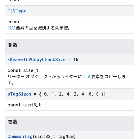
TLVType
enum
TLV
要素の型を識別する列挙型。
変数
k
Weave
TLVCopy
Chunk
Size
= 16
const size_t
リーダー オブジェクトからライターに
TLV
要素をコピーしま
す。
s
Tag
Sizes
= { 0
,
1
,
2
,
4
,
2
,
4
,
6
,
8 }[]
const uint8_t
関数
Common
Tag
(uint32
_
t tag
Num)