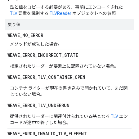
型と値をコピーする必要がある、事前にエンコードされた
TLV
要素を識別する
TLVReader
オブジェクトへの参照。
戻り値
WEAVE
_
NO
_
ERROR
メソッドが成功した場合。
WEAVE
_
ERROR
_
INCORRECT
_
STATE
指定されたリーダーが要素上に配置されていない場合。
WEAVE
_
ERROR
_
TLV
_
CONTAINER
_
OPEN
コンテナ ライターが現在の書き込みで開かれていて、まだ閉
じていない場合。
WEAVE
_
ERROR
_
TLV
_
UNDERRUN
提供されたリーダーに関連付けられている基となる
TLV
エン
コードが途中で終了した場合。
WEAVE
_
ERROR
_
INVALID
_
TLV
_
ELEMENT