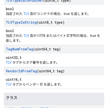
TLVType
Is
Container
(uint8
_
t type)
bool
指定された
TLV
型がコンテナの場合、true を返します。
TLVType
Is
String
(uint8
_
t type)
bool
指定された
TLV
型が UTF8 またはバイト文字列の場合、true を
返します。
Tag
Num
From
Tag
(uint64
_
t tag)
uint32_t
TLV
タグからタグ番号を返します。
Vendor
Id
From
Tag
(uint64
_
t tag)
uint16_t
TLV
タグからベンダー ID を返します。
クラス