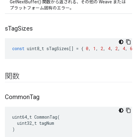
GetNextBuffer() 関数から返される、その他の Weave または
プラットフォーム固有のエラー。
s
Tag
Sizes
const
uint8_t
sTagSizes
[]
=
{
0
,
1
,
2
,
4
,
2
,
4
,
6
,
関数
Common
Tag
uint64_t CommonTag(

  uint32_t tagNum

)