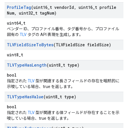
Profile
Tag
(uint16
_
t vendor
Id
,
uint16
_
t profile
Num
,
uint32
_
t tag
Num)
uint64_t
ベンダー ID、プロファイル番号、タグ番号から、プロファイル
固有の
TLV
タグの API 表現を生成します。
TLVField
Size
To
Bytes
(TLVField
Size field
Size)
uint8_t
TLVType
Has
Length
(uint8
_
t type)
bool
指定された
TLV
型が関連する長さフィールドの存在を暗黙的に
示唆している場合、true を返します。
TLVType
Has
Value
(uint8
_
t type)
bool
指定された
TLV
型が関連する値フィールドが存在することを示
唆している場合、true を返します。