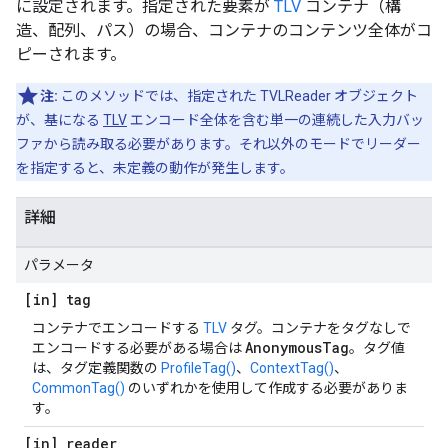
に設定されます。指定された要素が
TLV
コンテナ（構
造、配列、パス）の場合、コンテナのコンテンツ全体がコ
ピーされます。
注:
このメソッドでは、指定された TVLReader オブジェクト
が、基になる
TLV
エンコード全体を含む単一の連続した入力バッ
ファから読み取る必要があります。それ以外のモードでリーダー
を指定すると、未定義の動作が発生します。
詳細
パラメータ
[in] tag
コンテナでエンコードする
TLV
タグ。コンテナをタグなしで
AnonymousTag
エンコードする必要がある場合は
。タグ値
は、タグ定義関数の
ProfileTag()
、
ContextTag()
、
CommonTag()
のいずれかを使用して作成する必要がありま
す。
[in] reader