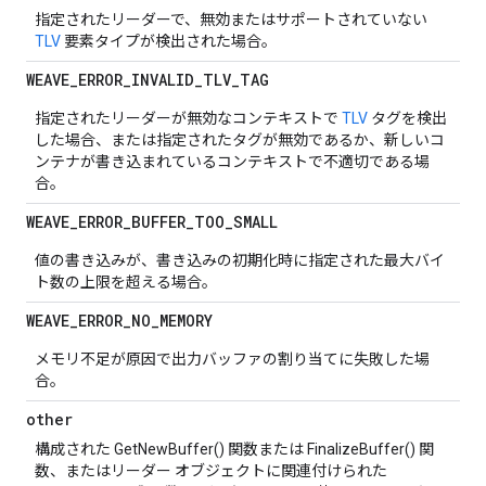
指定されたリーダーで、無効またはサポートされていない
TLV
要素タイプが検出された場合。
WEAVE
_
ERROR
_
INVALID
_
TLV
_
TAG
指定されたリーダーが無効なコンテキストで
TLV
タグを検出
した場合、または指定されたタグが無効であるか、新しいコ
ンテナが書き込まれているコンテキストで不適切である場
合。
WEAVE
_
ERROR
_
BUFFER
_
TOO
_
SMALL
値の書き込みが、書き込みの初期化時に指定された最大バイ
ト数の上限を超える場合。
WEAVE
_
ERROR
_
NO
_
MEMORY
メモリ不足が原因で出力バッファの割り当てに失敗した場
合。
other
構成された GetNewBuffer() 関数または FinalizeBuffer() 関
数、またはリーダー オブジェクトに関連付けられた