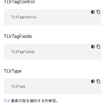
TLVTag
Control
 TLVTagControl
TLVTag
Fields
 TLVTagFields
TLVType
 TLVType
TLV
要素の型を識別する列挙型。