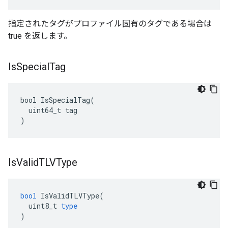
指定されたタグがプロファイル固有のタグである場合は
true を返します。
Is
Special
Tag
bool IsSpecialTag(

  uint64_t tag

)
Is
Valid
TLVType
bool
IsValidTLVType
(
uint8_t
type
)