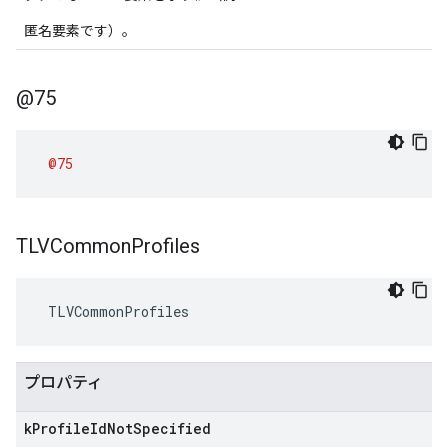
匿名要素です）。
@75
@75
TLVCommon
Profiles
 TLVCommonProfiles
プロパティ
k
Profile
Id
Not
Specified