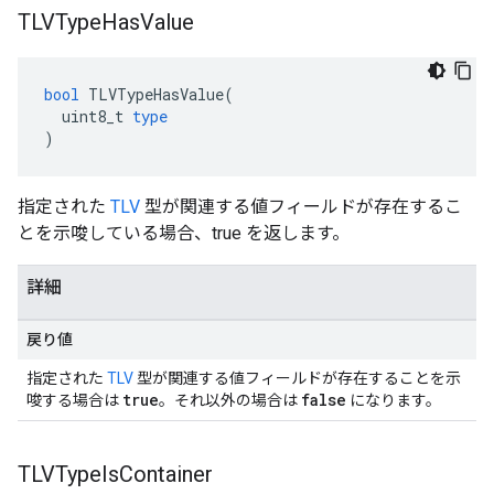
TLVType
Has
Value
bool
TLVTypeHasValue
(
uint8_t
type
)
指定された
TLV
型が関連する値フィールドが存在するこ
とを示唆している場合、true を返します。
詳細
戻り値
指定された
TLV
型が関連する値フィールドが存在することを示
true
false
唆する場合は
。それ以外の場合は
になります。
TLVType
Is
Container