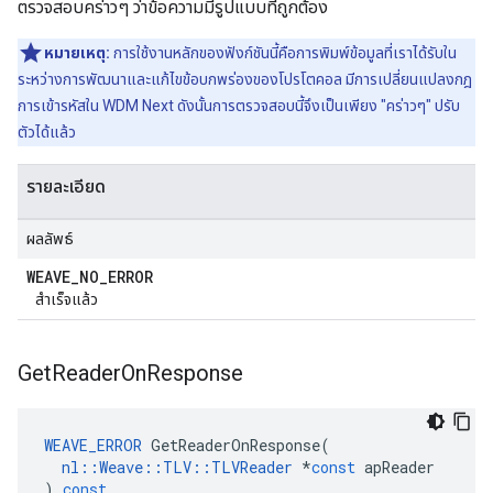
ตรวจสอบคร่าวๆ ว่าข้อความมีรูปแบบที่ถูกต้อง
หมายเหตุ:
การใช้งานหลักของฟังก์ชันนี้คือการพิมพ์ข้อมูลที่เราได้รับใน
ระหว่างการพัฒนาและแก้ไขข้อบกพร่องของโปรโตคอล มีการเปลี่ยนแปลงกฎ
การเข้ารหัสใน WDM Next ดังนั้นการตรวจสอบนี้จึงเป็นเพียง "คร่าวๆ" ปรับ
ตัวได้แล้ว
รายละเอียด
ผลลัพธ์
WEAVE
_
NO
_
ERROR
สำเร็จแล้ว
Get
Reader
On
Response
WEAVE_ERROR
GetReaderOnResponse
(
nl
::
Weave
::
TLV
::
TLVReader
*
const
apReader
)
const