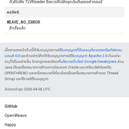
ตัวชี้ไปยัง TLVReader ซึ่งควรชี้ไปยังจุดเริ่มต้นของคำตอบนี้
ผลลัพธ์
WEAVE
_
NO
_
ERROR
สำเร็จแล้ว
เนื้อหาของหน้าเว็บนี้ได้รับอนุญาตภายใต้
ใบอนุญาตที่ต้องระบุที่มาของครีเอทีฟคอม
มอนส์ 4.0
และตัวอย่างโค้ดได้รับอนุญาตภายใต้
ใบอนุญาต Apache 2.0
เว้นแต่จะ
ระบุไว้เป็นอย่างอื่น โปรดดูรายละเอียดที่
นโยบายเว็บไซต์ Google Developers
ส่วน
Java เป็นเครื่องหมายการค้าจดทะเบียนของ Oracle และ/หรือบริษัทในเครือ
OPENTHREAD และเครื่องหมายที่เกี่ยวข้องเป็นเครื่องหมายการค้าของ Thread
Group และใช้ภายใต้ใบอนุญาต
อัปเดตล่าสุด 2026-04-03 UTC
GitHub
OpenWeave
Happy