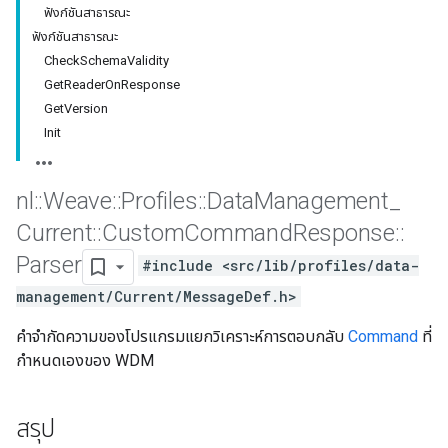
ฟังก์ชันสาธารณะ
ฟังก์ชันสาธารณะ
CheckSchemaValidity
GetReaderOnResponse
GetVersion
Init
nl
::
Weave
::
Profiles
::
Data
Management
_
Current
::
Custom
Command
Response
::
Parser
#include <src/lib/profiles/data-
Id
management/Current/MessageDef.h>
คำจำกัดความของโปรแกรมแยกวิเคราะห์การตอบกลับ
Command
ที่
กำหนดเองของ WDM
สรุป