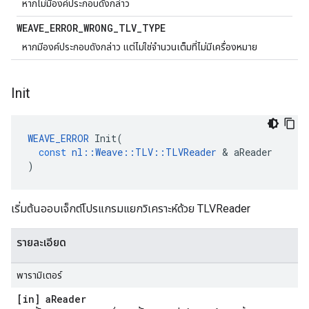
หากไม่มีองค์ประกอบดังกล่าว
WEAVE
_
ERROR
_
WRONG
_
TLV
_
TYPE
หากมีองค์ประกอบดังกล่าว แต่ไม่ใช่จำนวนเต็มที่ไม่มีเครื่องหมาย
Init
WEAVE_ERROR
Init
(
const
nl
::
Weave
::
TLV
::
TLVReader
&
aReader
)
เริ่มต้นออบเจ็กต์โปรแกรมแยกวิเคราะห์ด้วย TLVReader
รายละเอียด
พารามิเตอร์
[in] a
Reader