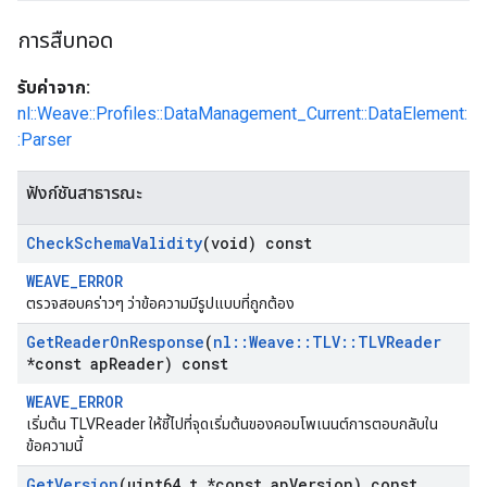
การสืบทอด
รับค่าจาก:
nl::Weave::Profiles::DataManagement_Current::DataElement:
:Parser
ฟังก์ชันสาธารณะ
Check
Schema
Validity
(void) const
WEAVE_ERROR
ตรวจสอบคร่าวๆ ว่าข้อความมีรูปแบบที่ถูกต้อง
Get
Reader
On
Response
(
nl
::
Weave
::
TLV
::
TLVReader
*const ap
Reader) const
WEAVE_ERROR
เริ่มต้น TLVReader ให้ชี้ไปที่จุดเริ่มต้นของคอมโพเนนต์การตอบกลับใน
ข้อความนี้
Get
Version
(uint64
_
t *const ap
Version) const