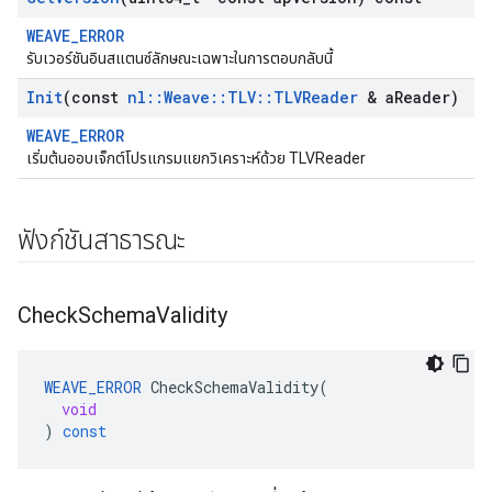
WEAVE_ERROR
รับเวอร์ชันอินสแตนซ์ลักษณะเฉพาะในการตอบกลับนี้
Init
(const
nl
::
Weave
::
TLV
::
TLVReader
& a
Reader)
WEAVE_ERROR
เริ่มต้นออบเจ็กต์โปรแกรมแยกวิเคราะห์ด้วย TLVReader
ฟังก์ชันสาธารณะ
Check
Schema
Validity
WEAVE_ERROR
CheckSchemaValidity
(
void
)
const