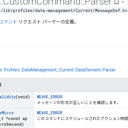
::
Custom
Command
::
Parser
c/lib/profiles/data-management/Current/MessageDef.h>
コマンド
リクエスト パーサーの定義。
e::Profiles::DataManagement_Current::DataElement::Parser
数
alidity
(void)
WEAVE_ERROR
メッセージの形式が正しいことを確認します。
e
Micro
WEAVE_ERROR
_
t *const ap
このコマンドにスケジュールされたアクション時
cro
Second)