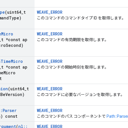
pe
(uint64
_
t
WEAVE_ERROR
mand
Type)
このコマンドのコマンドタイプ ID を取得します。
e
Micro
WEAVE_ERROR
_
t *const ap
このコマンドの有効期限を取得します。
cro
Second)
n
Time
Micro
WEAVE_ERROR
_
t *const ap
このコマンドの開始時刻を取得します。
me
Micro
t
sion
(uint64
_
t
WEAVE_ERROR
t
Be
Version)
このコマンドに必要なバージョンを取得します。
::
Parser
WEAVE_ERROR
h) const
このコマンドのパス コンポーネントで
Path::Parse
rgument
(
nl
::
WEAVE_ERROR