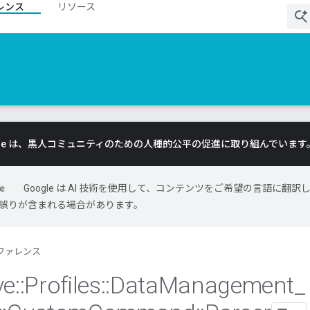
レンス
リソース
gle は、黒人コミュニティのための人種的公平の促進に取り組んでいます
Google は AI 技術を使用して、コンテンツをご希望の言語に翻訳
には誤りが含まれる場合があります。
ファレンス
ve
::
Profiles
::
Data
Management
_