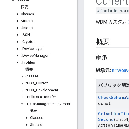
Current
::
Weave
概要
#include <sr
Classes
Structs
WDM カスタム
Unions
::
ASN1
概要
::
Crypto
::
Device
Layer
::
Device
Manager
継承
::
Profiles
概要
継承元:
nl::Weav
Classes
::
BDX
_
Current
パブリック関
::
BDX
_
Development
::
Bulk
Data
Transfer
Check
Schema
V
const
::
Data
Management
_
Current
概要
Get
Action
Tim
Classes
Second
(int64
Structs
Action
Time
Mi