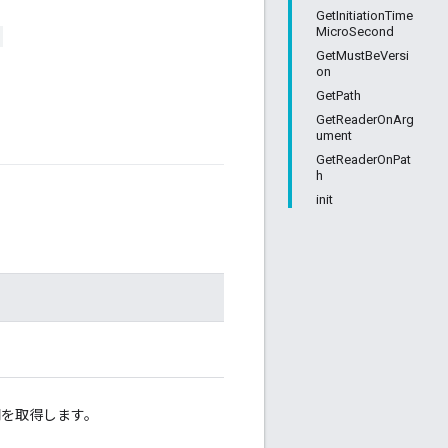
GetInitiationTime
MicroSecond
GetMustBeVersi
on
GetPath
GetReaderOnArg
ument
GetReaderOnPat
h
init
間を取得します。