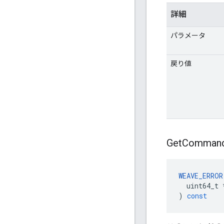
詳細
パラメータ
戻り値
Get
Comman
WEAVE_ERROR
uint64_t
)
const