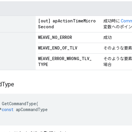
[out] ap
Action
Time
Micro
成功時に
Com
Second
変数へのポイ
WEAVE
_
NO
_
ERROR
成功
WEAVE
_
END
_
OF
_
TLV
そのような要
WEAVE
_
ERROR
_
WRONG
_
TLV
_
そのような要
TYPE
場合
d
Type
GetCommandType
(
*
const
apCommandType