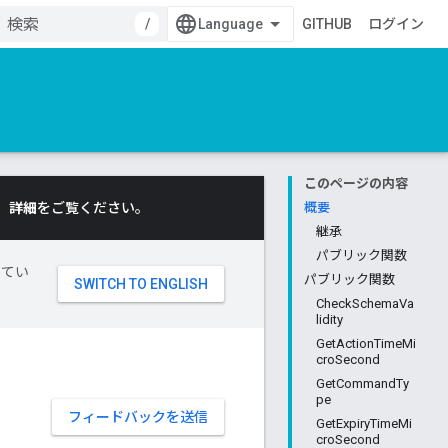
/
GITHUB
ログイン
このページの内容
。
詳細
をご覧ください。
概要
継承
パブリック関数
してい
パブリック関数
CheckSchemaVa
lidity
GetActionTimeMi
croSecond
GetCommandTy
pe
フィードバックを送信
GetExpiryTimeMi
croSecond