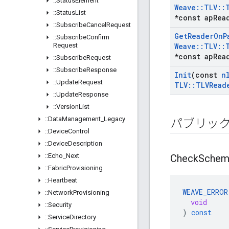
::
Status
Element
Weave
::
TLV
::
::
Status
List
*const ap
Rea
::
Subscribe
Cancel
Request
Get
Reader
On
P
::
Subscribe
Confirm
Request
Weave
::
TLV
::
*const ap
Rea
::
Subscribe
Request
::
Subscribe
Response
Init
(const
n
::
Update
Request
TLV
::
TLVRead
::
Update
Response
::
Version
List
::
Data
Management
_
Legacy
パブリッ
::
Device
Control
::
Device
Description
::
Echo
_
Next
Check
Schem
::
Fabric
Provisioning
::
Heartbeat
WEAVE_ERROR
::
Network
Provisioning
void
::
Security
)
const
::
Service
Directory