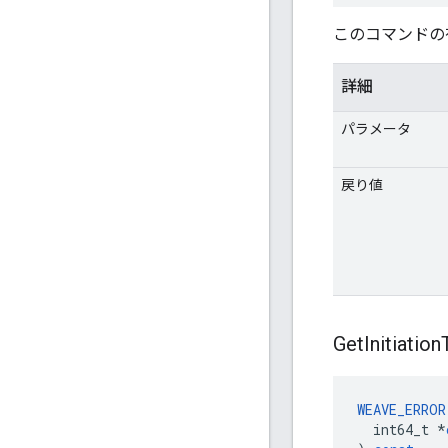
このコマンドの
詳細
パラメータ
戻り値
Get
Initiation
WEAVE_ERROR
int64_t
*