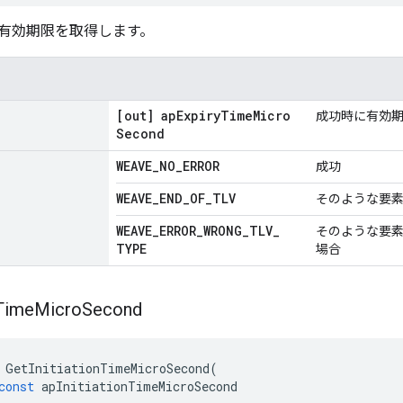
有効期限を取得します。
[out] ap
Expiry
Time
Micro
成功時に有効
Second
WEAVE
_
NO
_
ERROR
成功
WEAVE
_
END
_
OF
_
TLV
そのような要
WEAVE
_
ERROR
_
WRONG
_
TLV
_
そのような要
TYPE
場合
Time
Micro
Second
GetInitiationTimeMicroSecond
(
const
apInitiationTimeMicroSecond