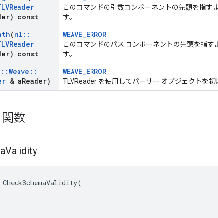
TLVReader
このコマンドの引数コンポーネントの先頭を指すように 
der) const
す。
ath
(
nl
::
WEAVE_ERROR
TLVReader
このコマンドのパス コンポーネントの先頭を指すように
der) const
す。
l
::
Weave
::
WEAVE_ERROR
er
& a
Reader)
TLVReader を使用してパーサー オブジェクトを
ク関数
a
Validity
CheckSchemaValidity
(