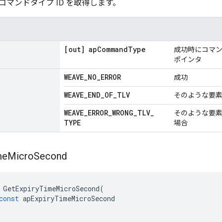
マンドタイプ ID を取得します。
[out] ap
Command
Type
成功時にコマン
ポインタ
WEAVE
_
NO
_
ERROR
成功
WEAVE
_
END
_
OF
_
TLV
そのような要
WEAVE
_
ERROR
_
WRONG
_
TLV
_
そのような要
TYPE
場合
me
Micro
Second
GetExpiryTimeMicroSecond
(
const
apExpiryTimeMicroSecond