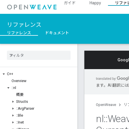
ガイド
Happy
リファ
リファレンス
リファレンス
ドキュメント
Goo
C++
Overview
ます。AI 翻訳
::
nl
概要
Structs
OpenWeave
リ
::
Arg
Parser
nl
::
Wea
::
Ble
::
Inet