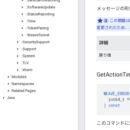
::
Service
Provisioning
::
Software
Update
メッセージの形
::
Status
Reporting
注:
この関数は
::
Time
変更されたため、
::
Token
Pairing
::
Weave
Tunnel
::
Security
Support
詳細
::
Support
戻り値
::
System
::
TLV
::
Warm
Get
Action
Ti
Modules
Namespaces
Related Pages
WEAVE_ERROR
Java
int64_t
*
)
const
このコマンドに