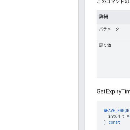
このコマンドのコ
詳細
パラメータ
戻り値
Get
Expiry
Ti
WEAVE_ERROR
int64_t
*
)
const