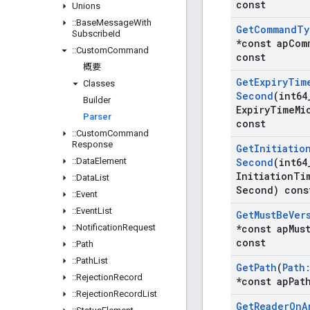
const
Unions
::
Base
Message
With
Get
Command
Ty
Subscribe
Id
*const ap
Com
::
Custom
Command
const
概要
Get
Expiry
Tim
Classes
Second
(int64
Builder
Expiry
Time
Mi
Parser
const
::
Custom
Command
Response
Get
Initiatio
::
Data
Element
Second
(int64
Initiation
Ti
::
Data
List
Second) cons
::
Event
::
Event
List
Get
Must
Be
Ver
::
Notification
Request
*const ap
Mus
const
::
Path
::
Path
List
Get
Path
(
Path
::
Rejection
Record
*const ap
Pat
::
Rejection
Record
List
Get
Reader
On
A