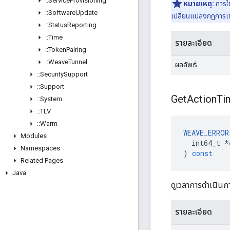
::
Service
Provisioning
หมายเหตุ:
การใช
::
Software
Update
เปลี่ยนแปลงกฎการเข้
::
Status
Reporting
::
Time
รายละเอียด
::
Token
Pairing
::
Weave
Tunnel
ผลลัพธ์
::
Security
Support
::
Support
Get
Action
Ti
::
System
::
TLV
::
Warm
WEAVE_ERROR
Modules
int64_t
*
Namespaces
)
const
Related Pages
Java
ดูเวลาการดำเนินกา
รายละเอียด