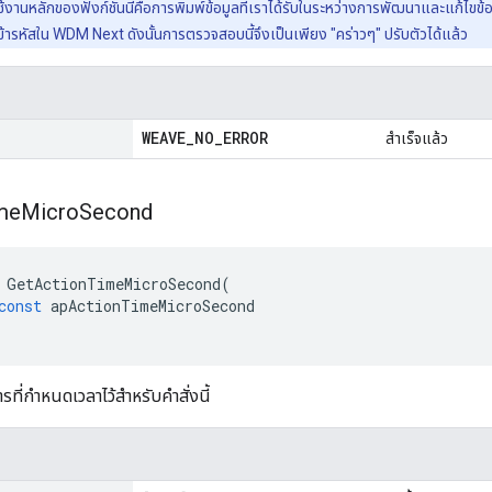
้งานหลักของฟังก์ชันนี้คือการพิมพ์ข้อมูลที่เราได้รับในระหว่างการพัฒนาและแก้ไ
ารหัสใน WDM Next ดังนั้นการตรวจสอบนี้จึงเป็นเพียง "คร่าวๆ" ปรับตัวได้แล้ว
WEAVE
_
NO
_
ERROR
สำเร็จแล้ว
me
Micro
Second
GetActionTimeMicroSecond
(
const
apActionTimeMicroSecond
รที่กำหนดเวลาไว้สำหรับคำสั่งนี้