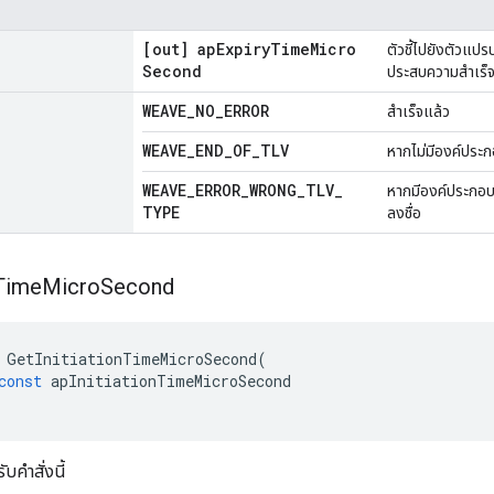
[out] ap
Expiry
Time
Micro
ตัวชี้ไปยังตัวแปร
Second
ประสบความสำเร็
WEAVE
_
NO
_
ERROR
สำเร็จแล้ว
WEAVE
_
END
_
OF
_
TLV
หากไม่มีองค์ประก
WEAVE
_
ERROR
_
WRONG
_
TLV
_
หากมีองค์ประกอบดั
TYPE
ลงชื่อ
Time
Micro
Second
GetInitiationTimeMicroSecond
(
const
apInitiationTimeMicroSecond
ับคำสั่งนี้