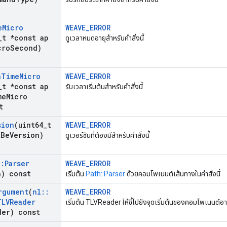
e
Micro
WEAVE_ERROR
_
t *const ap
ดูเวลาหมดอายุสำหรับคำสั่งนี้
cro
Second)
n
Time
Micro
WEAVE_ERROR
_
t *const ap
รับเวลาเริ่มต้นสำหรับคำสั่งนี้
me
Micro
t
sion
(uint64
_
t
WEAVE_ERROR
t
Be
Version)
ดูเวอร์ชันที่ต้องมีสำหรับคำสั่งนี้
::
Parser
WEAVE_ERROR
h) const
เริ่มต้น
Path::Parser
ด้วยคอมโพเนนต์เส้นทางในคำสั่งนี้
rgument
(
nl
::
WEAVE_ERROR
TLVReader
เริ่มต้น TLVReader ให้ชี้ไปยังจุดเริ่มต้นของคอมโพเนนต์อาร์
der) const