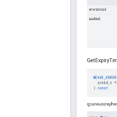
พารามิเตอร์
ผลลัพธ์
Get
Expiry
Ti
WEAVE_ERROR
int64_t
*
)
const
ดูเวลาหมดอายุสำหรั