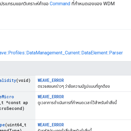
โปรแกรมแยกวิเคราะห์คำขอ
Command
ที่กำหนดเองของ WDM
ave::Profiles::DataManagement_Current::DataElement::Parser
alidity
(void)
WEAVE_ERROR
ตรวจสอบคร่าวๆ ว่าข้อความมีรูปแบบที่ถูกต้อง
e
Micro
WEAVE_ERROR
_
t *const ap
ดูเวลาการดำเนินการที่กำหนดเวลาไว้สำหรับคำสั่งนี้
cro
Second)
pe
(uint64
_
t
WEAVE_ERROR
mand
Type)
รับรหัสประเภทคำสั่งสำหรับคำสั่งนี้