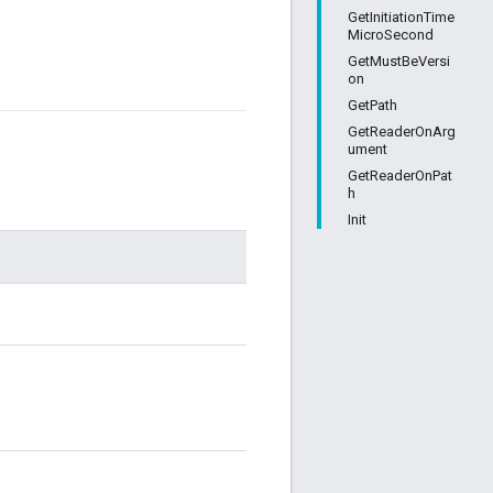
GetInitiationTime
MicroSecond
GetMustBeVersi
on
GetPath
GetReaderOnArg
ument
GetReaderOnPat
h
Init