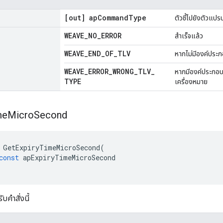
[out] ap
Command
Type
ตัวชี้ไปยังตัวแปร
WEAVE
_
NO
_
ERROR
สำเร็จแล้ว
WEAVE
_
END
_
OF
_
TLV
หากไม่มีองค์ประก
WEAVE
_
ERROR
_
WRONG
_
TLV
_
หากมีองค์ประกอบดั
TYPE
เครื่องหมาย
me
Micro
Second
GetExpiryTimeMicroSecond
(
const
apExpiryTimeMicroSecond
บคำสั่งนี้