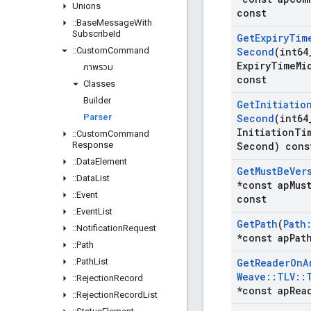
Unions
const
::
Base
Message
With
Subscribe
Id
Get
Expiry
Tim
::
Custom
Command
Second
(int64
Expiry
Time
Mi
ภาพรวม
const
Classes
Builder
Get
Initiatio
Parser
Second
(int64
Initiation
Ti
::
Custom
Command
Response
Second) cons
::
Data
Element
Get
Must
Be
Ver
::
Data
List
*const ap
Mus
::
Event
const
::
Event
List
Get
Path
(
Path
::
Notification
Request
*const ap
Pat
::
Path
::
Path
List
Get
Reader
On
A
Weave
::
TLV
::
::
Rejection
Record
*const ap
Rea
::
Rejection
Record
List