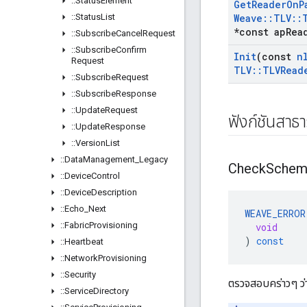
::
Status
Element
Get
Reader
On
P
::
Status
List
Weave
::
TLV
::
*const ap
Rea
::
Subscribe
Cancel
Request
::
Subscribe
Confirm
Init
(const
n
Request
TLV
::
TLVRead
::
Subscribe
Request
::
Subscribe
Response
::
Update
Request
ฟังก์ชันสาธ
::
Update
Response
::
Version
List
::
Data
Management
_
Legacy
Check
Schem
::
Device
Control
::
Device
Description
::
Echo
_
Next
WEAVE_ERROR
::
Fabric
Provisioning
void
)
const
::
Heartbeat
::
Network
Provisioning
::
Security
ตรวจสอบคร่าวๆ ว่า
::
Service
Directory