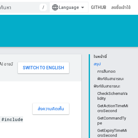
/
GITHUB
ลงชื่อเข้าใช้
ในหน้านี้
AI อาจมี
สรุป
การสืบทอด
ฟังก์ชันสาธารณะ
ฟังก์ชันสาธารณะ
CheckSchemaVa
lidity
GetActionTimeMi
ส่งความคิดเห็น
croSecond
GetCommandTy
#include
pe
GetExpiryTimeMi
croSecond