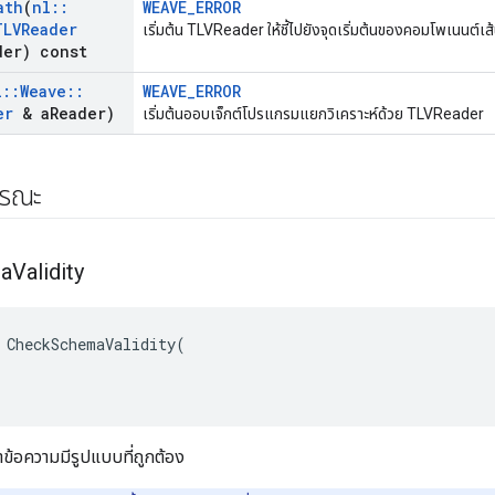
ath
(
nl
::
WEAVE_ERROR
TLVReader
เริ่มต้น TLVReader ให้ชี้ไปยังจุดเริ่มต้นของคอมโพเนนต์เส้
der) const
l
::
Weave
::
WEAVE_ERROR
er
& a
Reader)
เริ่มต้นออบเจ็กต์โปรแกรมแยกวิเคราะห์ด้วย TLVReader
ารณะ
a
Validity
CheckSchemaValidity
(
ข้อความมีรูปแบบที่ถูกต้อง