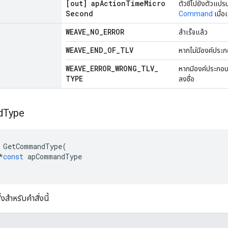
[out] ap
Action
Time
Micro
ตัวชี้ไปยังตัวแป
Second
Command
เมื่อ
WEAVE
_
NO
_
ERROR
สำเร็จแล้ว
WEAVE
_
END
_
OF
_
TLV
หากไม่มีองค์ประก
WEAVE
_
ERROR
_
WRONG
_
TLV
_
หากมีองค์ประกอบดั
TYPE
ลงชื่อ
d
Type
GetCommandType
(
*
const
apCommandType
งสำหรับคำสั่งนี้