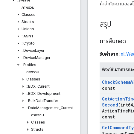
::
Weave
คำจำกัดความของ
ภาพรวม
Classes
Structs
สรุป
Unions
::
ASN1
การสืบทอด
::
Crypto
::
Device
Layer
รับค่าจาก:
nl::We
::
Device
Manager
::
Profiles
ฟังก์ชันสาธารณะ
ภาพรวม
Classes
Check
Schema
V
::
BDX
_
Current
const
::
BDX
_
Development
Get
Action
Tim
::
Bulk
Data
Transfer
Second
(int64
::
Data
Management
_
Current
Action
Time
Mi
ภาพรวม
const
Classes
Get
Command
Ty
Structs
*const ap
Com