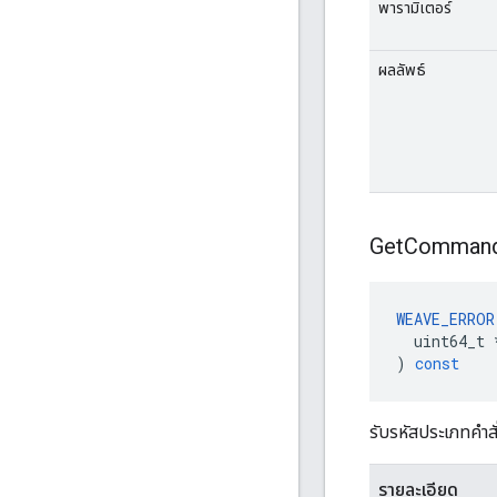
พารามิเตอร์
ผลลัพธ์
Get
Comman
WEAVE_ERROR
uint64_t
)
const
รับรหัสประเภทคำสั่
รายละเอียด