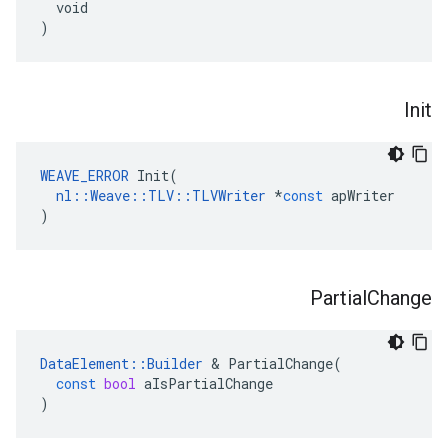
  void

)
Init
WEAVE_ERROR
Init
(
nl
::
Weave
::
TLV
::
TLVWriter
*
const
apWriter
)
Partial
Change
DataElement
::
Builder
&
PartialChange
(
const
bool
aIsPartialChange
)