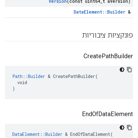
Version
(const uint64
_
t a
Version)
DataElement::Builder
&
פונקציות ציבוריות
Create
Path
Builder
Path::Builder
 & CreatePathBuilder(

  void

)
End
Of
Data
Element
DataElement::Builder
 & EndOfDataElement(
