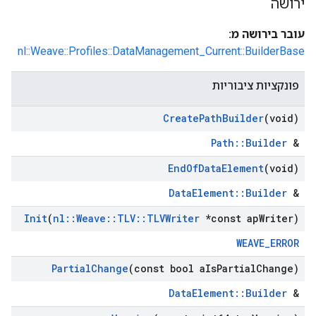
ירושה
עובר בירושה מ:
nl::Weave::Profiles::DataManagement_Current::BuilderBase
פונקציות ציבוריות
Create
Path
Builder
(void)
Path::Builder
&
End
Of
Data
Element
(void)
DataElement::Builder
&
Init
(
nl
::
Weave
::
TLV
::
TLVWriter
*const ap
Writer)
WEAVE_ERROR
Partial
Change
(const bool a
Is
Partial
Change)
DataElement::Builder
&