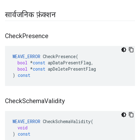
सार्वजनिक फ़ंक्शन
Check
Presence
WEAVE_ERROR
CheckPresence
(
bool
*
const
apDataPresentFlag
,
bool
*
const
apDeletePresentFlag
)
const
Check
Schema
Validity
WEAVE_ERROR
CheckSchemaValidity
(
void
)
const