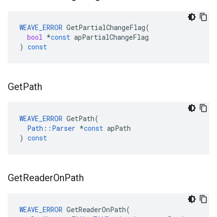
WEAVE_ERROR
GetPartialChangeFlag
(
bool
*
const
apPartialChangeFlag
)
const
Get
Path
WEAVE_ERROR
GetPath
(
Path
::
Parser
*
const
apPath
)
const
Get
Reader
On
Path
WEAVE_ERROR
GetReaderOnPath
(