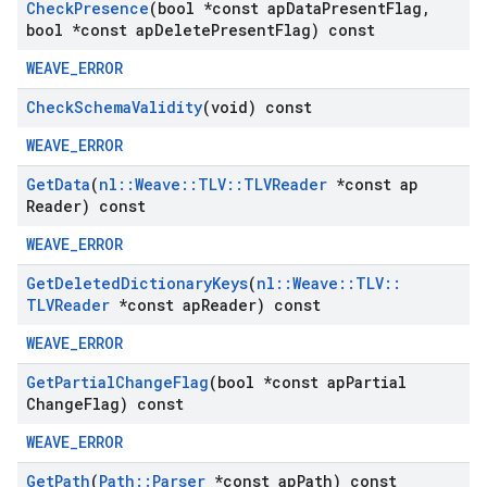
Check
Presence
(bool *const ap
Data
Present
Flag
,
bool *const ap
Delete
Present
Flag) const
WEAVE_ERROR
Check
Schema
Validity
(void) const
WEAVE_ERROR
Get
Data
(
nl
::
Weave
::
TLV
::
TLVReader
*const ap
Reader) const
WEAVE_ERROR
Get
Deleted
Dictionary
Keys
(
nl
::
Weave
::
TLV
::
TLVReader
*const ap
Reader) const
WEAVE_ERROR
Get
Partial
Change
Flag
(bool *const ap
Partial
Change
Flag) const
WEAVE_ERROR
Get
Path
(
Path
::
Parser
*const ap
Path) const