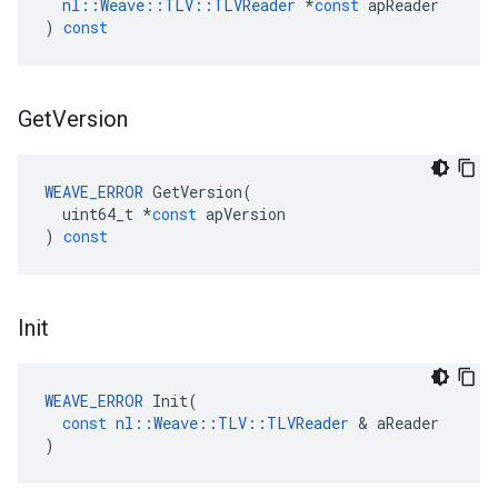
nl
::
Weave
::
TLV
::
TLVReader
*
const
apReader
)
const
Get
Version
WEAVE_ERROR
GetVersion
(
uint64_t
*
const
apVersion
)
const
Init
WEAVE_ERROR
Init
(
const
nl
::
Weave
::
TLV
::
TLVReader
&
aReader
)