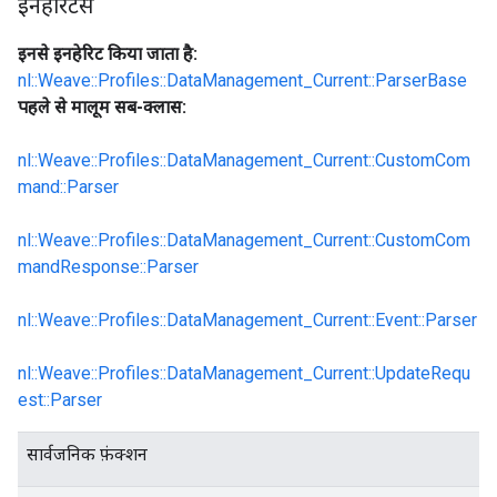
इनहेरिटेंस
इनसे इनहेरिट किया जाता है:
nl::Weave::Profiles::DataManagement_Current::ParserBase
पहले से मालूम सब-क्लास:
nl::Weave::Profiles::DataManagement_Current::CustomCom
mand::Parser
nl::Weave::Profiles::DataManagement_Current::CustomCom
mandResponse::Parser
nl::Weave::Profiles::DataManagement_Current::Event::Parser
nl::Weave::Profiles::DataManagement_Current::UpdateRequ
est::Parser
सार्वजनिक फ़ंक्शन