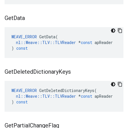
Get
Data
WEAVE_ERROR
GetData
(
nl
::
Weave
::
TLV
::
TLVReader
*
const
apReader
)
const
Get
Deleted
Dictionary
Keys
WEAVE_ERROR
GetDeletedDictionaryKeys
(
nl
::
Weave
::
TLV
::
TLVReader
*
const
apReader
)
const
Get
Partial
Change
Flag