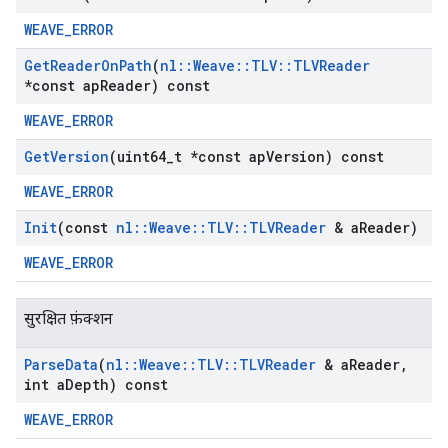
WEAVE_ERROR
Get
Reader
On
Path
(
nl
::
Weave
::
TLV
::
TLVReader
*const ap
Reader) const
WEAVE_ERROR
Get
Version
(uint64
_
t *const ap
Version) const
WEAVE_ERROR
Init
(const
nl
::
Weave
::
TLV
::
TLVReader
& a
Reader)
WEAVE_ERROR
सुरक्षित फ़ंक्शन
Parse
Data
(
nl
::
Weave
::
TLV
::
TLVReader
& a
Reader
,
int a
Depth) const
WEAVE_ERROR