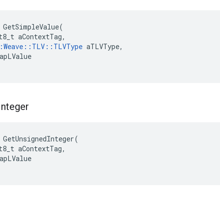
GetSimpleValue
(
t8_t
aContextTag
,
:
Weave
::
TLV
::
TLVType
aTLVType
,
apLValue
Integer
GetUnsignedInteger
(
t8_t
aContextTag
,
apLValue