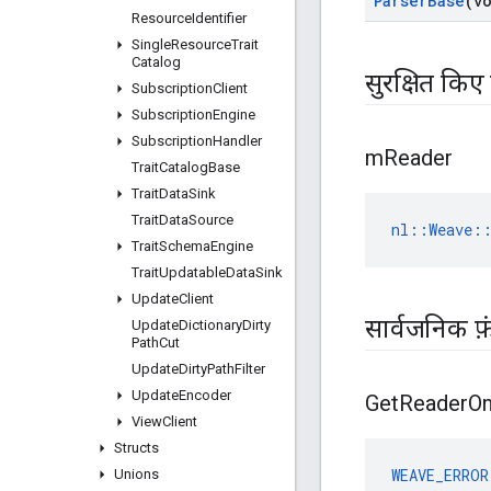
Parser
Base
(v
Resource
Identifier
Single
Resource
Trait
Catalog
सुरक्षित किए ग
Subscription
Client
Subscription
Engine
Subscription
Handler
m
Reader
Trait
Catalog
Base
Trait
Data
Sink
Trait
Data
Source
nl::Weave:
Trait
Schema
Engine
Trait
Updatable
Data
Sink
Update
Client
सार्वजनिक फ़
Update
Dictionary
Dirty
Path
Cut
Update
Dirty
Path
Filter
Update
Encoder
Get
Reader
O
View
Client
Structs
WEAVE_ERROR
Unions