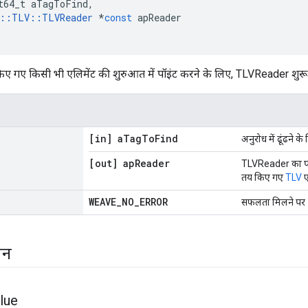
t64_t
aTagToFind
,
::
TLV
::
TLVReader
*
const
apReader
किए गए किसी भी एलिमेंट की शुरुआत में पॉइंट करने के लिए, TLVReader शुरू 
[in] a
Tag
To
Find
अनुरोध में ढूंढने के
[out] ap
Reader
TLVReader का पॉइ
तय किए गए
TLV
ए
WEAVE
_
NO
_
ERROR
सफलता मिलने पर
्शन
lue