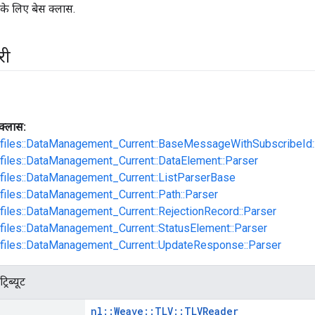
के लिए बेस क्लास.
री
क्लास:
rofiles::DataManagement_Current::BaseMessageWithSubscribeId:
ofiles::DataManagement_Current::DataElement::Parser
ofiles::DataManagement_Current::ListParserBase
ofiles::DataManagement_Current::Path::Parser
ofiles::DataManagement_Current::RejectionRecord::Parser
ofiles::DataManagement_Current::StatusElement::Parser
ofiles::DataManagement_Current::UpdateResponse::Parser
रिब्यूट
nl::Weave::TLV::TLVReader