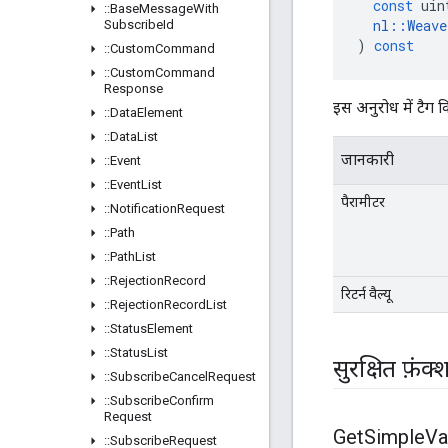
const
uin
::
Base
Message
With
nl
::
Weave
Subscribe
Id
)
const
::
Custom
Command
::
Custom
Command
Response
इस अनुरोध में टैग 
::
Data
Element
::
Data
List
जानकारी
::
Event
::
Event
List
पैरामीटर
::
Notification
Request
::
Path
::
Path
List
::
Rejection
Record
रिटर्न वैल्यू
::
Rejection
Record
List
::
Status
Element
::
Status
List
सुरक्षित फ़ंक
::
Subscribe
Cancel
Request
::
Subscribe
Confirm
Request
Get
Simple
Va
::
Subscribe
Request