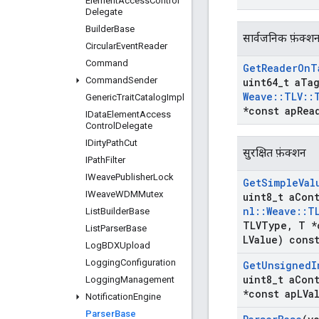
Element
Access
Control
Delegate
Builder
Base
सार्वजनिक फ़ंक्श
Circular
Event
Reader
Command
Get
Reader
On
T
Command
Sender
uint64
_
t a
Ta
Weave
::
TLV
::
Generic
Trait
Catalog
Impl
*const ap
Rea
IData
Element
Access
Control
Delegate
IDirty
Path
Cut
सुरक्षित फ़ंक्शन
IPath
Filter
IWeave
Publisher
Lock
Get
Simple
Val
IWeave
WDMMutex
uint8
_
t a
Con
nl
::
Weave
::
T
List
Builder
Base
TLVType
,
T *
List
Parser
Base
LValue) cons
Log
BDXUpload
Logging
Configuration
Get
Unsigned
I
uint8
_
t a
Con
Logging
Management
*const ap
LVa
Notification
Engine
Parser
Base