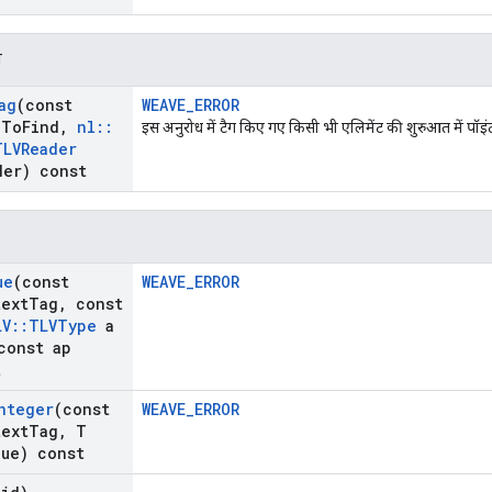
न
ag
(const
WEAVE_ERROR
g
To
Find
,
nl
::
इस अनुरोध में टैग किए गए किसी भी एलिमेंट की शुरुआत में पॉइ
TLVReader
der) const
ue
(const
WEAVE_ERROR
text
Tag
,
const
LV
::
TLVType
a
const ap
t
nteger
(const
WEAVE_ERROR
text
Tag
,
T
lue) const