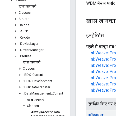
::
Weave
WDM मैसेज पार्सर 
खास जानकारी
Classes
Structs
खास जानका
Unions
::
ASN1
इनहेरिटेंस
::
Crypto
::
Device
Layer
पहले से मालूम सब-
::
Device
Manager
nl::Weave::P
::
Profiles
nl::Weave::Pr
खास जानकारी
nl::Weave::Pr
Classes
nl::Weave::Pr
::
BDX
_
Current
nl::Weave::Pr
::
BDX
_
Development
nl::Weave::Pr
::
Bulk
Data
Transfer
nl::Weave::Pr
::
Data
Management
_
Current
खास जानकारी
सुरक्षित किए गए एट्
Classes
Always
Accept
Data
m
Reader