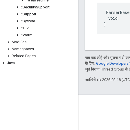
::
Weave
Tunnel
::
Security
Support
 ParserBase(
::
Support
  void

::
System
)
::
TLV
::
Warm
Modules
Namespaces
Related Pages
जब तक कोई और सूचना न दी जाए,
Java
के लिए,
Google Developers सा
जुड़े निशान, Thread Group के ट्रेड
आखिरी बार 2026-02-18 (UTC)
GitHub
OpenWeave
Happy