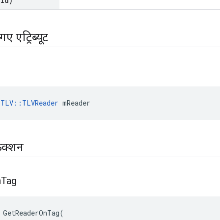
oid)
ए एट्रिब्यूट
:TLV::TLVReader
 mReader
ंक्शन
n
Tag
GetReaderOnTag
(