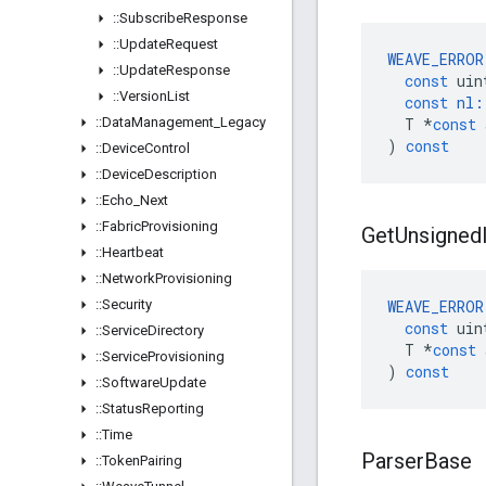
::
Subscribe
Response
::
Update
Request
WEAVE_ERROR
::
Update
Response
const
uin
::
Version
List
const
nl
:
::
Data
Management
_
Legacy
T
*
const
)
const
::
Device
Control
::
Device
Description
::
Echo
_
Next
::
Fabric
Provisioning
Get
Unsigned
::
Heartbeat
::
Network
Provisioning
::
Security
WEAVE_ERROR
const
uin
::
Service
Directory
T
*
const
::
Service
Provisioning
)
const
::
Software
Update
::
Status
Reporting
::
Time
Parser
Base
::
Token
Pairing