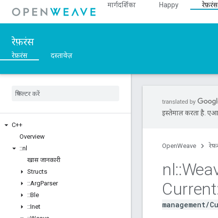
मार्गदर्शिका
Happy
रेफ़रंस
रेफ़रंस
रेफ़रंस
दस्तावेज़
इस्तेमाल करता है. एआई 
C++
Overview
OpenWeave
रेफ़
::
nl
खास जानकारी
nl
::
Wea
Structs
Current
::
Arg
Parser
::
Ble
management/Cu
::
Inet