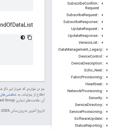
Subscribe
Confirm
::
Request
Subscribe
Request
::
Subscribe
Response
::
nd
Of
Data
List
Update
Request
::
Update
Response
::
Version
List
::
Data
Management
_
Legacy
::
Device
Control
::
Device
Description
::
Echo
_
Next
::
Fabric
Provisioning
::
Heartbeat
::
جز در مواردی که غیراز این ذکر
Network
Provisioning
::
اطلاع از جزئیات، به
خطمشی‌های سایت elopers
Security
::
آن، علامت‌های تجاری Thread Group هستند و تحت پروانه استفاده می‌شوند.
Service
Directory
::
تاریخ آخرین به‌روزرسانی 2026-02-18 به‌وقت ساعت هماهنگ جهانی.
Service
Provisioning
::
Software
Update
::
Status
Reporting
::