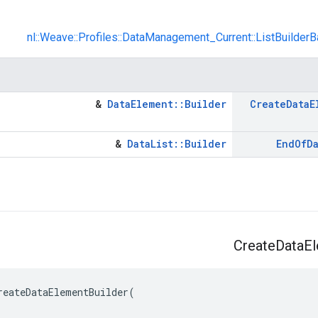
nl::Weave::Profiles::DataManagement_Current::ListBuilder
&
DataElement::Builder
Create
Data
E
&
DataList::Builder
End
Of
D
Create
Data
E
reateDataElementBuilder(
