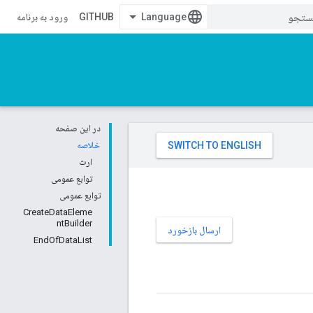
GITHUB
ورود به برنامه
در این صفحه
خلاصه
ارث
توابع عمومی
توابع عمومی
CreateDataEleme
ntBuilder
ارسال بازخورد
EndOfDataList