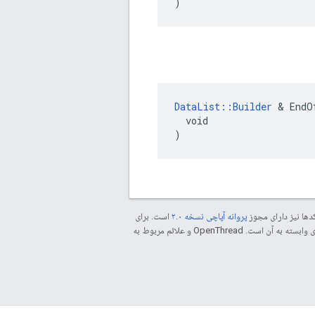
)
DataList::Builder
 & EndO
  void

)
دها نیز دارای مجوز
پروانه آپاچی نسخه ۲.۰
است. برای
مراجعه کنید. جاوا علامت تجاری ثبت‌شده Oracle و/یا شرکت‌های وابسته به آن است. ‫OpenThread و علائم مربوط به