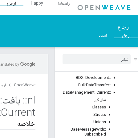
راهنماها
Happy
ارجاع
Structs
Unions
::ASN1
ارجاع
::Crypto
::DeviceLayer
ارجاع
اسناد
::DeviceManager
Profiles
::
نمای کلی
Classes
BDX
_
Current
::
BDX
_
Development
::
::
Transfer
Data
Bulk
OpenWeave
ارجا
Data
Management
_
Current
::
nl
::
بافت
::
نمای کلی
Classes
:
Current
Structs
خلاصه
Unions
Base
Message
With
::
Subscribe
Id