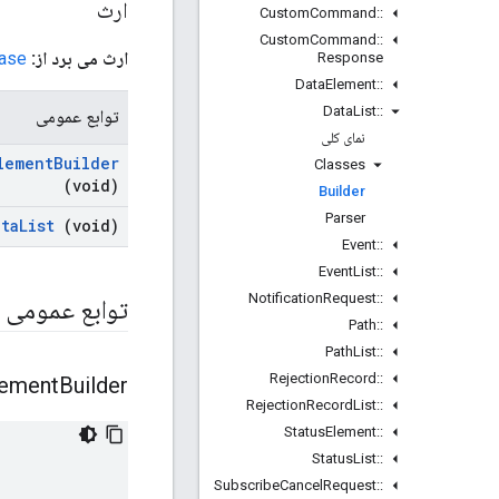
ارث
Custom
Command
::
Custom
Command
::
ارث می برد از:
Base
Response
Data
Element
::
Data
List
::
توابع عمومی
نمای کلی
lement
Builder
Classes
(void)
Builder
Parser
ata
List
(void)
Event
::
Event
List
::
Notification
Request
::
توابع عمومی
Path
::
Path
List
::
Rejection
Record
::
lement
Builder
Rejection
Record
List
::
Status
Element
::
Status
List
::
Subscribe
Cancel
Request
::