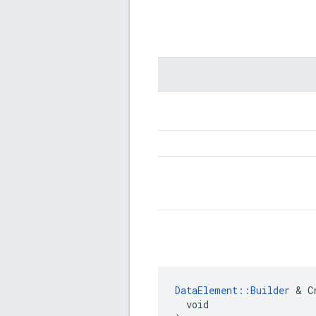
DataElement::Builder
 & C
  void
