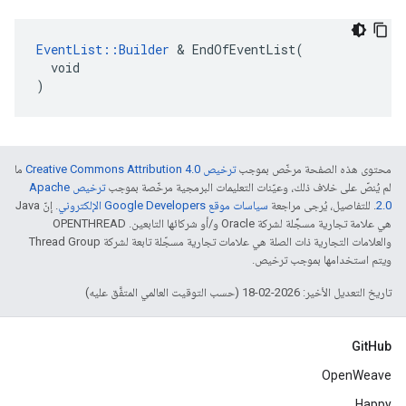
EventList::Builder
 & EndOfEventList(

  void

)
محتوى هذه الصفحة مرخّص بموجب
ترخيص Creative Commons Attribution 4.0‏
ما
لم يُنصّ على خلاف ذلك، وعيّنات التعليمات البرمجية مرخّصة بموجب
ترخيص Apache
2.0‏
. للتفاصيل، يُرجى مراجعة
سياسات موقع Google Developers الإلكتروني
. إنّ Java
هي علامة تجارية مسجَّلة لشركة Oracle و/أو شركائها التابعين. ‫OPENTHREAD
والعلامات التجارية ذات الصلة هي علامات تجارية مسجّلة تابعة لشركة Thread Group
ويتم استخدامها بموجب ترخيص.
تاريخ التعديل الأخير: 2026-02-18 (حسب التوقيت العالمي المتفَّق عليه)
GitHub
OpenWeave
Happy