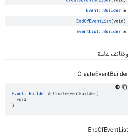
Event::Builder
&
End
Of
Event
List
(void)
EventList::Builder
&
وظائف عامة
Create
Event
Builder
Event::Builder
 & CreateEventBuilder(

  void

)
End
Of
Event
List