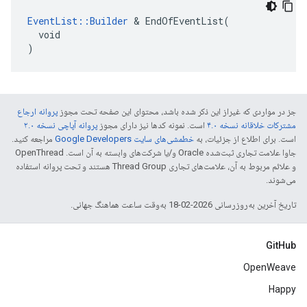
EventList::Builder
 & EndOfEventList(

  void

)
جز در مواردی که غیراز این ذکر شده باشد، محتوای این صفحه تحت مجوز
پروانه ارجاع
مشترکات خلاقانه نسخه ۴.۰
است. نمونه کدها نیز دارای مجوز
پروانه آپاچی نسخه ۲.۰
است. برای اطلاع از جزئیات، به
خطمشی‌های سایت Google Developers‏
مراجعه کنید.
جاوا علامت تجاری ثبت‌شده Oracle و/یا شرکت‌های وابسته به آن است. ‫OpenThread
و علائم مربوط به آن، علامت‌های تجاری Thread Group هستند و تحت پروانه استفاده
می‌شوند.
تاریخ آخرین به‌روزرسانی 2026-02-18 به‌وقت ساعت هماهنگ جهانی.
GitHub
OpenWeave
Happy