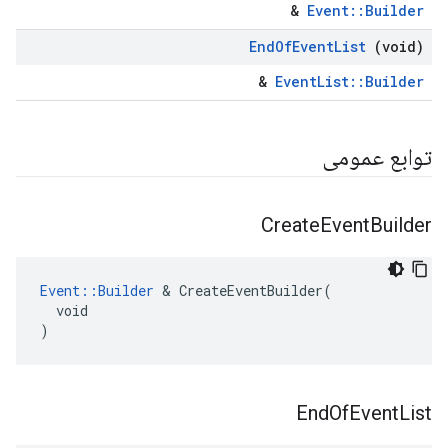
&
Event::Builder
End
Of
Event
List
(void)
&
EventList::Builder
توابع عمومی
Create
Event
Builder
Event::Builder
 & CreateEventBuilder(

  void

)
End
Of
Event
List