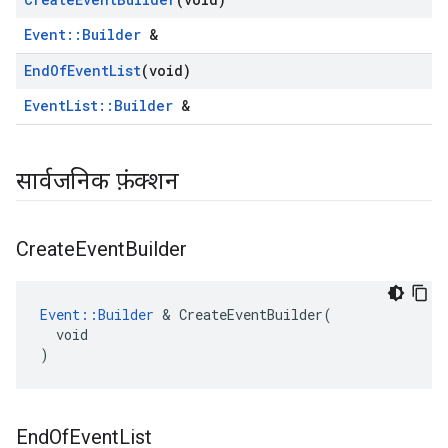
Event::Builder
&
End
Of
Event
List
(void)
EventList::Builder
&
सार्वजनिक फ़ंक्शन
Create
Event
Builder
Event::Builder
 & CreateEventBuilder(

  void

)
End
Of
Event
List